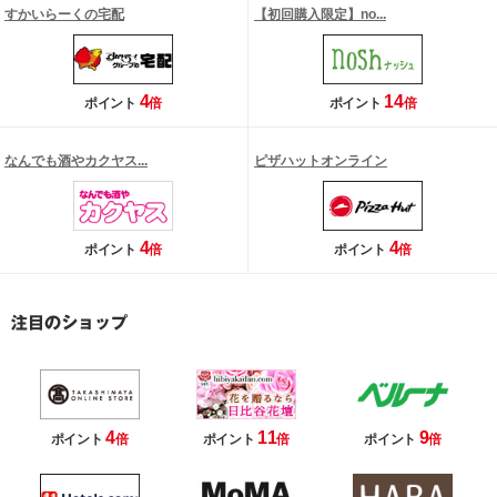
すかいらーくの宅配
【初回購入限定】no...
4
14
ポイント
倍
ポイント
倍
なんでも酒やカクヤス...
ピザハットオンライン
4
4
ポイント
倍
ポイント
倍
4
11
9
ポイント
倍
ポイント
倍
ポイント
倍