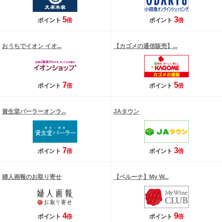
5
3
ポイント
倍
ポイント
倍
おうちでイオン イオ...
【カゴメの通信販売】...
7
5
ポイント
倍
ポイント
倍
資生堂パーラーオンラ...
JAタウン
7
3
ポイント
倍
ポイント
倍
婦人画報のお取り寄せ
【ベルーナ】My W...
4
9
ポイント
倍
ポイント
倍