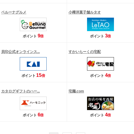
ベルーナグルメ
小樽洋菓子舗ルタオ
9
3
ポイント
倍
ポイント
倍
貝印公式オンラインス...
すかいらーくの宅配
15
4
ポイント
倍
ポイント
倍
カタログギフトのハー...
宅麺.com
6
4
ポイント
倍
ポイント
倍