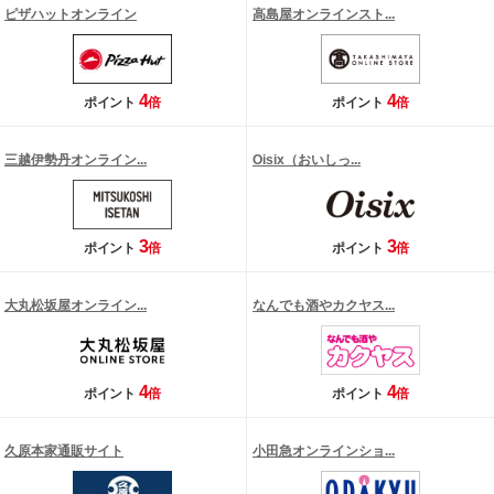
ピザハットオンライン
高島屋オンラインスト...
4
4
ポイント
倍
ポイント
倍
三越伊勢丹オンライン...
Oisix（おいしっ...
3
3
ポイント
倍
ポイント
倍
大丸松坂屋オンライン...
なんでも酒やカクヤス...
4
4
ポイント
倍
ポイント
倍
久原本家通販サイト
小田急オンラインショ...