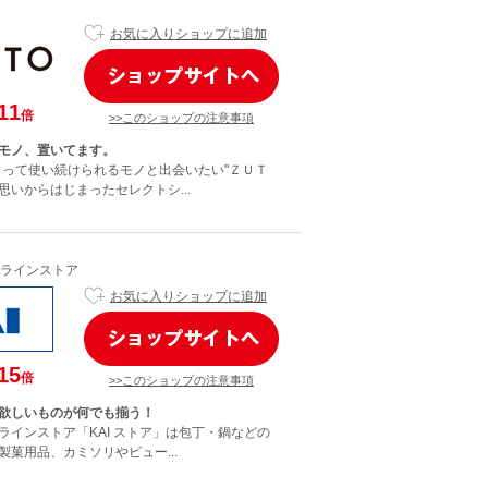
お気に入りショップに追加
11
倍
>>このショップの注意事項
モノ、置いてます。
もって使い続けられるモノと出会いたい"ＺＵＴ
思いからはじまったセレクトシ...
ラインストア
お気に入りショップに追加
15
倍
>>このショップの注意事項
欲しいものが何でも揃う！
ラインストア「KAI ストア」は包丁・鍋などの
製菓用品、カミソリやビュー...