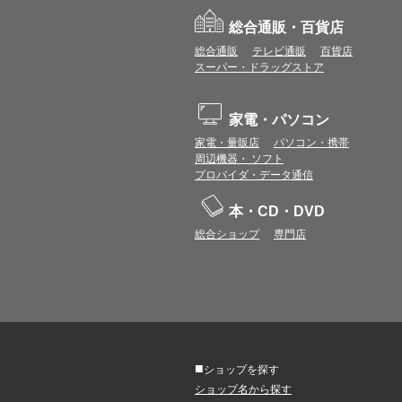
総合通販・百貨店
総合通販
テレビ通販
百貨店
スーパー・ドラッグストア
家電・パソコン
家電・量販店
パソコン・携帯
周辺機器・ ソフト
プロバイダ・データ通信
本・CD・DVD
総合ショップ
専門店
■
ショップを探す
ショップ名から探す