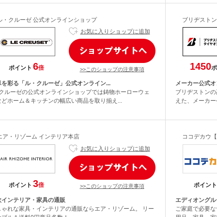
ル・クルーゼ 公式オンラインショップ
ブリヂストン
お気に入りショップに追加
6
1450
ポイント
倍
ポ
>>このショップの注意事項
卓を彩る「ル・クルーゼ」公式オンライン...
メーカー公式オ
･クルーゼの公式オンラインショップでは鋳物ホーローウェ
ブリヂストンの
などホーム＆キッチンの幅広い商品を取り揃え...
えた、メーカー公
エア・リゾーム インテリア本店
ココデカウ【
お気に入りショップに追加
3
ポイント
倍
ポイント
>>このショップの注意事項
欧インテリア・家具の通販
エディオングル
しゃれな家具・インテリアの通販ならエア・リゾーム。 リー
ご家庭で必要な