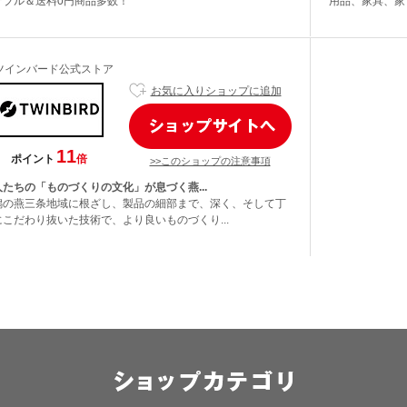
ナブル＆送料0円商品多数！
用品、家具、家電
ツインバード公式ストア
お気に入りショップに追加
11
ポイント
倍
>>このショップの注意事項
人たちの「ものづくりの文化」が息づく燕...
潟の燕三条地域に根ざし、製品の細部まで、深く、そして丁
にこだわり抜いた技術で、より良いものづくり...