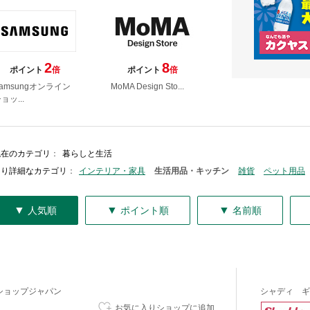
2
8
ポイント
倍
ポイント
倍
amsungオンライン
MoMA Design Sto...
ョッ...
現在のカテゴリ
：
暮らしと生活
より詳細なカテゴリ
：
インテリア・家具
生活用品・キッチン
雑貨
ペット用品
▼
▼
▼
人気順
ポイント順
名前順
ショップジャパン
シャディ ギ
お気に入りショップに追加