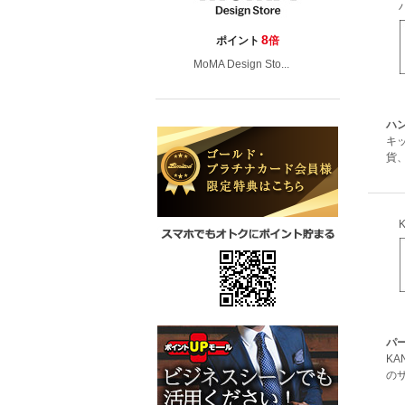
8
ポイント
倍
MoMA Design Sto...
ハ
キ
貨
パー
KA
のサ