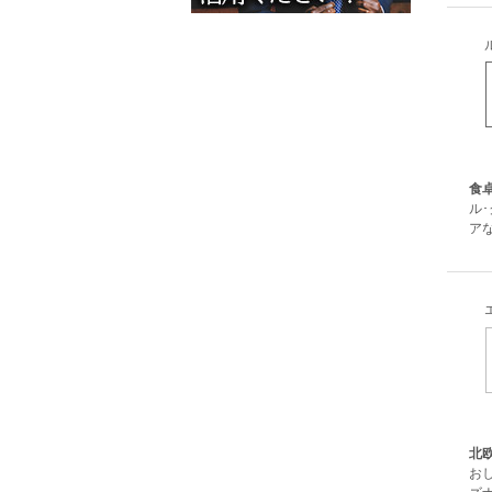
食
ル
ア
北
お