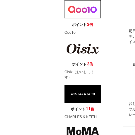
3
ポイント
倍
明
Qoo10
テ
イ
3
ポイント
倍
B
Oisix（おいしっく
す）
おし
11
ポイント
倍
ブ
レ
CHARLES & KEITH...