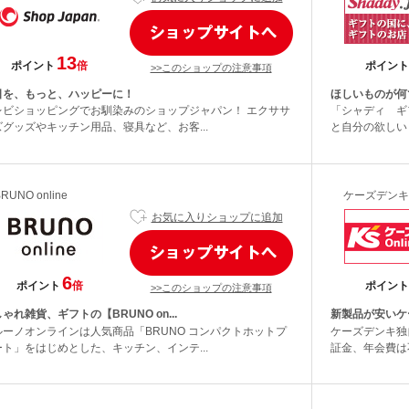
13
ポイント
倍
ポイント
>>このショップの注意事項
日を、もっと、ハッピーに！
ほしいものが何
レビショッピングでお馴染みのショップジャパン！ エクササ
「シャディ ギ
ズグッズやキッチン用品、寝具など、お客...
と自分の欲しい
RUNO online
ケーズデンキ
お気に入りショップに追加
6
ポイント
倍
ポイント
>>このショップの注意事項
ゃれ雑貨、ギフトの【BRUNO on...
新製品が安いケー
ルーノオンラインは人気商品「BRUNO コンパクトホットプ
ケーズデンキ独
ート」をはじめとした、キッチン、インテ...
証金、年会費は不