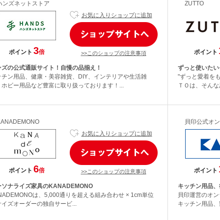
ハンズネットストア
ZUTTO
お気に入りショップに追加
3
ポイント
倍
ポイント
>>このショップの注意事項
ンズの公式通販サイト！自慢の品揃え！
ずっと使いたい
ッチン用品、健康・美容雑貨、DIY、インテリアや生活雑
"ずっと愛着を
、ホビー用品など豊富に取り扱っております！...
ＴＯは、そんな
KANADEMONO
貝印公式オン
お気に入りショップに追加
6
ポイント
倍
ポイント
>>このショップの注意事項
ソナライズ家具のKANADEMONO
キッチン用品、
NADEMONOは、5,000通りを超える組み合わせ × 1cm単位
貝印運営のオン
イズオーダーの独自サービ...
キッチン用品、