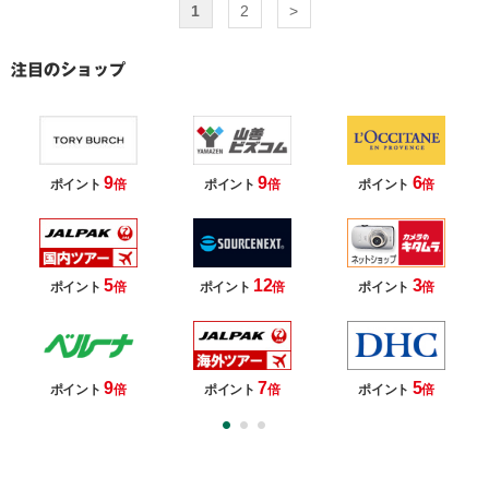
1
2
>
9
9
6
ポイント
倍
ポイント
倍
ポイント
倍
5
12
3
ポイント
倍
ポイント
倍
ポイント
倍
9
7
5
ポイント
倍
ポイント
倍
ポイント
倍