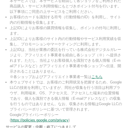
本サービスでは、本サービスを経由して各ショップをご利用された
商品購入・サービス利用情報にもとづきポイント付与を行います。
以下事項にご同意の上サービスをご利用ください。
お客様のカードを識別する符号（行動情報のID）を利用し、サイト
内の行動情報を収集します。
上記IDによりお客様の購買情報を収集し、ポイントの付与に利用し
ます。
上記IDによりお客様のサイト内の行動情報やサービス利用実績を収
集し、プロモーションやマーケティングに利用します。
上記IDは、当社が業務の委託を行っている株式会社デジタルガレー
ジより、アフィリエイト事業者を経由し各ショップ（※）へ提供さ
れます。ただし、当社よりお客様個人を識別できる個人情報（E-m
ailアドレスなど）がアフィリエイト事業者や各ショップへ伝送、開
示されることはありません。
※各ショップおよびアフィリエイト事業者一覧は
こちら
本ウェブサイトでは、お客様のご利用状況を把握するため、Google
LLCの技術を利用していますが、同社が収集を行う項目は利用ブラ
ウザ、利用端末、OS、アクセス元、アクセスした端末の位置情報
であり、個人を識別できる個人情報（E-mailアドレスなど）の収集
を行うものではありません。なお、収集される情報はGoogle LLCの
プライバシーポリシーに基づいて管理されます。
Googleプライバシーポリシー
(
https://policies.google.com/privacy
)
サービスの変更・中断・終了につきまして