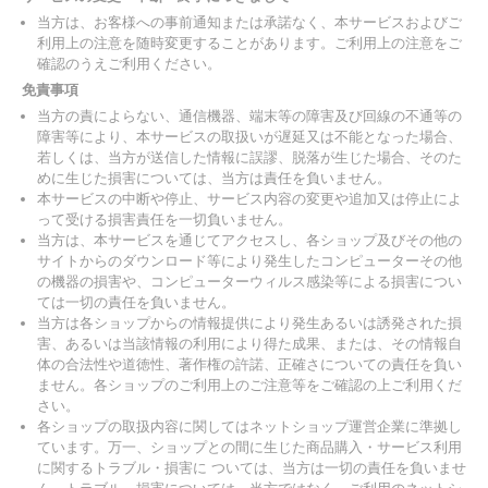
当方は、お客様への事前通知または承諾なく、本サービスおよびご
利用上の注意を随時変更することがあります。ご利用上の注意をご
確認のうえご利用ください。
免責事項
当方の責によらない、通信機器、端末等の障害及び回線の不通等の
障害等により、本サービスの取扱いが遅延又は不能となった場合、
若しくは、当方が送信した情報に誤謬、脱落が生じた場合、そのた
めに生じた損害については、当方は責任を負いません。
本サービスの中断や停止、サービス内容の変更や追加又は停止によ
って受ける損害責任を一切負いません。
当方は、本サービスを通じてアクセスし、各ショップ及びその他の
サイトからのダウンロード等により発生したコンピューターその他
の機器の損害や、コンピューターウィルス感染等による損害につい
ては一切の責任を負いません。
当方は各ショップからの情報提供により発生あるいは誘発された損
害、あるいは当該情報の利用により得た成果、または、その情報自
体の合法性や道徳性、著作権の許諾、正確さについての責任を負い
ません。各ショップのご利用上のご注意等をご確認の上ご利用くだ
さい。
各ショップの取扱内容に関してはネットショップ運営企業に準拠し
ています。万一、ショップとの間に生じた商品購入・サービス利用
に関するトラブル・損害に ついては、当方は一切の責任を負いませ