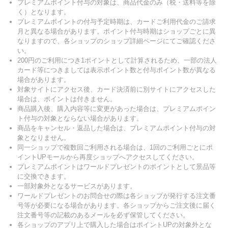
プレミアムポイント付与の対象は、商品代金のみ（税・送料等を除
く）となります。
プレミアムポイントの付与予定時期は、カードご利用代金のご請求
月と異なる場合があります。ポイント付与時期はショップごとに異
なりますので、各ショップのショップ詳細ページにてご確認くださ
い。
200円のご利用につき1ポイントとして計算されるため、一部の法人
カード等につきましては表示ポイント数と付与ポイント数が異なる
場合があります。
対象サイトにアクセス後、カード決済前に別サイトにアクセスした
場合は、ポイントは付きません。
商品購入後、購入内容等に変更があった場合は、プレミアムポイン
ト付与の対象とならない場合があります。
商品をキャンセル・返品した場合は、プレミアムポイント付与の対
象となりません。
同一ショップで複数回ご利用される場合は、1回のご利用ごとにポ
イントUPモールから再度ショップへアクセスしてください。
プレミアムポイントはワールドプレゼントのポイントとして景品等
に交換できます。
一部対象外となるサービスがあります。
ワールドプレゼントのお問合せの際は各ショップが発行する注文番
号等が必要になる場合があります。各ショップからご注文後に届く
注文番号等の記載のあるメールを必ず保管してください。
各ショップのアプリ上で購入した場合はポイントUPの対象外とな