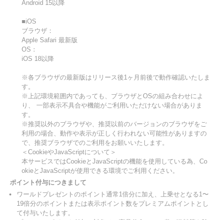
Android 15以降
■iOS
ブラウザ：
Apple Safari 最新版
OS：
iOS 18以降
※各ブラウザの最新版はリリース後1ヶ月前後で動作確認いたしま
す。
※上記環境範囲内であっても、ブラウザとOSの組み合わせによ
り、 一部表示不具合や機能がご利用いただけない場合がありま
す。
※推奨以外のブラウザや、推奨以前のバージョンのブラウザをご
利用の場合、動作や表示が正しく行われない可能性がありますの
で、推奨ブラウザでのご利用をお願いいたします。
＜CookieやJavaScriptについて＞
本サービスではCookieとJavaScriptの機能を使用している為、Co
okieとJavaScriptが使用できる環境でご利用ください。
ポイント付与につきまして
ワールドプレゼントのポイント通常1倍分に加え、上乗せとなる1〜
19倍分のポイントまたは表示ポイント数をプレミアムポイントとし
て付与いたします。