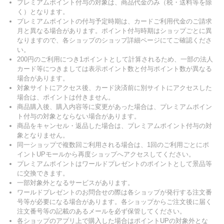
プレミアムポイント付与の対象は、商品代金のみ（税・送料等を除
く）となります。
プレミアムポイントの付与予定時期は、カードご利用代金のご請求
月と異なる場合があります。ポイント付与時期はショップごとに異
なりますので、各ショップのショップ詳細ページにてご確認くださ
い。
200円のご利用につき1ポイントとして計算されるため、一部の法人
カード等につきましては表示ポイント数と付与ポイント数が異なる
場合があります。
対象サイトにアクセス後、カード決済前に別サイトにアクセスした
場合は、ポイントは付きません。
商品購入後、購入内容等に変更があった場合は、プレミアムポイン
ト付与の対象とならない場合があります。
商品をキャンセル・返品した場合は、プレミアムポイント付与の対
象となりません。
同一ショップで複数回ご利用される場合は、1回のご利用ごとにポ
イントUPモールから再度ショップへアクセスしてください。
プレミアムポイントはワールドプレゼントのポイントとして景品等
に交換できます。
一部対象外となるサービスがあります。
ワールドプレゼントのお問合せの際は各ショップが発行する注文番
号等が必要になる場合があります。各ショップからご注文後に届く
注文番号等の記載のあるメールを必ず保管してください。
各ショップのアプリ上で購入した場合はポイントUPの対象外とな