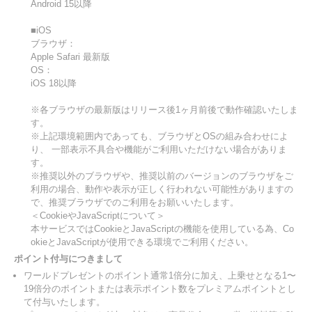
Android 15以降
■iOS
ブラウザ：
Apple Safari 最新版
OS：
iOS 18以降
※各ブラウザの最新版はリリース後1ヶ月前後で動作確認いたしま
す。
※上記環境範囲内であっても、ブラウザとOSの組み合わせによ
り、 一部表示不具合や機能がご利用いただけない場合がありま
す。
※推奨以外のブラウザや、推奨以前のバージョンのブラウザをご
利用の場合、動作や表示が正しく行われない可能性がありますの
で、推奨ブラウザでのご利用をお願いいたします。
＜CookieやJavaScriptについて＞
本サービスではCookieとJavaScriptの機能を使用している為、Co
okieとJavaScriptが使用できる環境でご利用ください。
ポイント付与につきまして
ワールドプレゼントのポイント通常1倍分に加え、上乗せとなる1〜
19倍分のポイントまたは表示ポイント数をプレミアムポイントとし
て付与いたします。