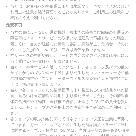
当方は、お客様への事前通知または承諾なく、本サービスおよびご
利用上の注意を随時変更することがあります。ご利用上の注意をご
確認のうえご利用ください。
免責事項
当方の責によらない、通信機器、端末等の障害及び回線の不通等の
障害等により、本サービスの取扱いが遅延又は不能となった場合、
若しくは、当方が送信した情報に誤謬、脱落が生じた場合、そのた
めに生じた損害については、当方は責任を負いません。
本サービスの中断や停止、サービス内容の変更や追加又は停止によ
って受ける損害責任を一切負いません。
当方は、本サービスを通じてアクセスし、各ショップ及びその他の
サイトからのダウンロード等により発生したコンピューターその他
の機器の損害や、コンピューターウィルス感染等による損害につい
ては一切の責任を負いません。
当方は各ショップからの情報提供により発生あるいは誘発された損
害、あるいは当該情報の利用により得た成果、または、その情報自
体の合法性や道徳性、著作権の許諾、正確さについての責任を負い
ません。各ショップのご利用上のご注意等をご確認の上ご利用くだ
さい。
各ショップの取扱内容に関してはネットショップ運営企業に準拠し
ています。万一、ショップとの間に生じた商品購入・サービス利用
に関するトラブル・損害に ついては、当方は一切の責任を負いませ