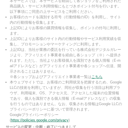
本サービスでは、本サービスを経由して各ショップをご利用された
商品購入・サービス利用情報にもとづきポイント付与を行います。
以下事項にご同意の上サービスをご利用ください。
お客様のカードを識別する符号（行動情報のID）を利用し、サイト
内の行動情報を収集します。
上記IDによりお客様の購買情報を収集し、ポイントの付与に利用し
ます。
上記IDによりお客様のサイト内の行動情報やサービス利用実績を収
集し、プロモーションやマーケティングに利用します。
上記IDは、当社が業務の委託を行っている株式会社デジタルガレー
ジより、アフィリエイト事業者を経由し各ショップ（※）へ提供さ
れます。ただし、当社よりお客様個人を識別できる個人情報（E-m
ailアドレスなど）がアフィリエイト事業者や各ショップへ伝送、開
示されることはありません。
※各ショップおよびアフィリエイト事業者一覧は
こちら
本ウェブサイトでは、お客様のご利用状況を把握するため、Google
LLCの技術を利用していますが、同社が収集を行う項目は利用ブラ
ウザ、利用端末、OS、アクセス元、アクセスした端末の位置情報
であり、個人を識別できる個人情報（E-mailアドレスなど）の収集
を行うものではありません。なお、収集される情報はGoogle LLCの
プライバシーポリシーに基づいて管理されます。
Googleプライバシーポリシー
(
https://policies.google.com/privacy
)
サービスの変更・中断・終了につきまして