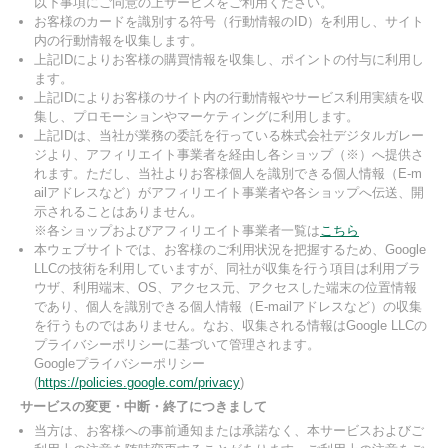
以下事項にご同意の上サービスをご利用ください。
お客様のカードを識別する符号（行動情報のID）を利用し、サイト
内の行動情報を収集します。
上記IDによりお客様の購買情報を収集し、ポイントの付与に利用し
ます。
上記IDによりお客様のサイト内の行動情報やサービス利用実績を収
集し、プロモーションやマーケティングに利用します。
上記IDは、当社が業務の委託を行っている株式会社デジタルガレー
ジより、アフィリエイト事業者を経由し各ショップ（※）へ提供さ
れます。ただし、当社よりお客様個人を識別できる個人情報（E-m
ailアドレスなど）がアフィリエイト事業者や各ショップへ伝送、開
示されることはありません。
※各ショップおよびアフィリエイト事業者一覧は
こちら
本ウェブサイトでは、お客様のご利用状況を把握するため、Google
LLCの技術を利用していますが、同社が収集を行う項目は利用ブラ
ウザ、利用端末、OS、アクセス元、アクセスした端末の位置情報
であり、個人を識別できる個人情報（E-mailアドレスなど）の収集
を行うものではありません。なお、収集される情報はGoogle LLCの
プライバシーポリシーに基づいて管理されます。
Googleプライバシーポリシー
(
https://policies.google.com/privacy
)
サービスの変更・中断・終了につきまして
当方は、お客様への事前通知または承諾なく、本サービスおよびご