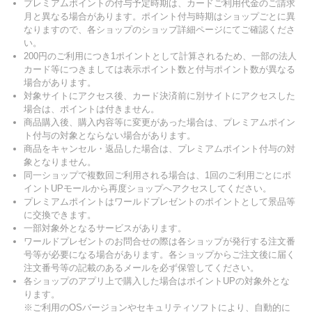
プレミアムポイントの付与予定時期は、カードご利用代金のご請求
月と異なる場合があります。ポイント付与時期はショップごとに異
なりますので、各ショップのショップ詳細ページにてご確認くださ
い。
200円のご利用につき1ポイントとして計算されるため、一部の法人
カード等につきましては表示ポイント数と付与ポイント数が異なる
場合があります。
対象サイトにアクセス後、カード決済前に別サイトにアクセスした
場合は、ポイントは付きません。
商品購入後、購入内容等に変更があった場合は、プレミアムポイン
ト付与の対象とならない場合があります。
商品をキャンセル・返品した場合は、プレミアムポイント付与の対
象となりません。
同一ショップで複数回ご利用される場合は、1回のご利用ごとにポ
イントUPモールから再度ショップへアクセスしてください。
プレミアムポイントはワールドプレゼントのポイントとして景品等
に交換できます。
一部対象外となるサービスがあります。
ワールドプレゼントのお問合せの際は各ショップが発行する注文番
号等が必要になる場合があります。各ショップからご注文後に届く
注文番号等の記載のあるメールを必ず保管してください。
各ショップのアプリ上で購入した場合はポイントUPの対象外とな
ります。
※ご利用のOSバージョンやセキュリティソフトにより、自動的に