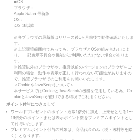
■iOS
ブラウザ：
Apple Safari 最新版
OS：
iOS 18以降
※各ブラウザの最新版はリリース後1ヶ月前後で動作確認いたしま
す。
※上記環境範囲内であっても、ブラウザとOSの組み合わせによ
り、 一部表示不具合や機能がご利用いただけない場合がありま
す。
※推奨以外のブラウザや、推奨以前のバージョンのブラウザをご
利用の場合、動作や表示が正しく行われない可能性がありますの
で、推奨ブラウザでのご利用をお願いいたします。
＜CookieやJavaScriptについて＞
本サービスではCookieとJavaScriptの機能を使用している為、Co
okieとJavaScriptが使用できる環境でご利用ください。
ポイント付与につきまして
ワールドプレゼントのポイント通常1倍分に加え、上乗せとなる1〜
19倍分のポイントまたは表示ポイント数をプレミアムポイントとし
て付与いたします。
プレミアムポイント付与の対象は、商品代金のみ（税・送料等を除
く）となります。