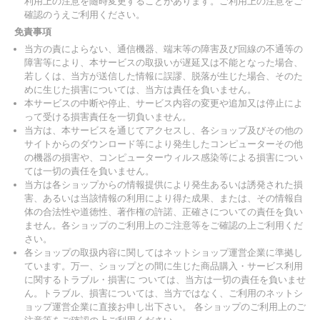
利用上の注意を随時変更することがあります。ご利用上の注意をご
確認のうえご利用ください。
免責事項
当方の責によらない、通信機器、端末等の障害及び回線の不通等の
障害等により、本サービスの取扱いが遅延又は不能となった場合、
若しくは、当方が送信した情報に誤謬、脱落が生じた場合、そのた
めに生じた損害については、当方は責任を負いません。
本サービスの中断や停止、サービス内容の変更や追加又は停止によ
って受ける損害責任を一切負いません。
当方は、本サービスを通じてアクセスし、各ショップ及びその他の
サイトからのダウンロード等により発生したコンピューターその他
の機器の損害や、コンピューターウィルス感染等による損害につい
ては一切の責任を負いません。
当方は各ショップからの情報提供により発生あるいは誘発された損
害、あるいは当該情報の利用により得た成果、または、その情報自
体の合法性や道徳性、著作権の許諾、正確さについての責任を負い
ません。各ショップのご利用上のご注意等をご確認の上ご利用くだ
さい。
各ショップの取扱内容に関してはネットショップ運営企業に準拠し
ています。万一、ショップとの間に生じた商品購入・サービス利用
に関するトラブル・損害に ついては、当方は一切の責任を負いませ
ん。トラブル、損害については、当方ではなく、ご利用のネットシ
ョップ運営企業に直接お申し出下さい。 各ショップのご利用上のご