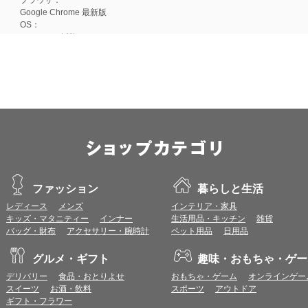
Google Chrome 最新版
OS：
Android 15以降
■iOS
ブラウザ：
Apple Safari 最新版
OS：
iOS 18以降
※各ブラウザの最新版はリリース後1ヶ月前後で動作確認いたします。
※上記環境範囲内であっても、ブラウザとOSの組み合わせにより、 一部表
ます。
※推奨以外のブラウザや、推奨以前のバージョンのブラウザをご利用の場合
すので、推奨ブラウザでのご利用をお願いいたします。
ファッション
暮らしと生活
レディース
メンズ
インテリア・家具
＜CookieやJavaScriptについて＞
キッズ・マタニティー
インナー
生活用品・キッチン
雑貨
本サービスではCookieとJavaScriptの機能を使用している為、CookieとJa
バッグ・財布
アクセサリー・腕時計
ペット用品
日用品
ポイント付与につきまして
グルメ・ギフト
趣味・おもちゃ・ゲー
ワールドプレゼントのポイント通常1倍分に加え、上乗せとなる1〜19倍分の
デリバリー
食品・おとりよせ
おもちゃ・ゲーム
オンラインゲー
ントとして付与いたします。
スイーツ
お酒・飲料
スポーツ
アウトドア
プレミアムポイント付与の対象は、商品代金のみ（税・送料等を除く）となり
ギフト・フラワー
プレミアムポイントの付与予定時期は、カードご利用代金のご請求月と異なる