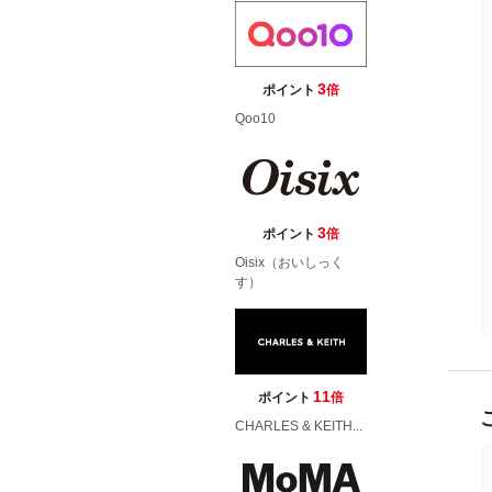
3
ポイント
倍
Qoo10
3
ポイント
倍
Oisix（おいしっく
す）
11
ポイント
倍
CHARLES & KEITH...