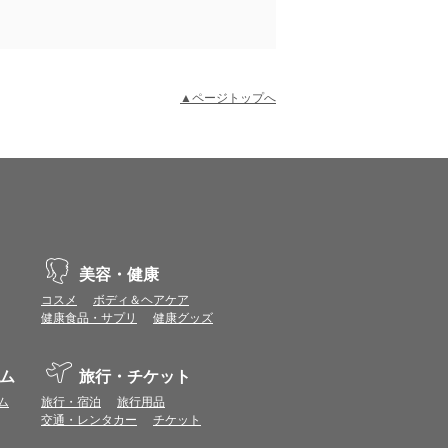
▲ページトップへ
示不具合や機能がご利用いただけない場合があり
、動作や表示が正しく行われない可能性がありま
美容・健康
コスメ
ボディ＆ヘアケア
健康食品・サプリ
健康グッズ
vaScriptが使用できる環境でご利用ください。
ム
旅行・チケット
ポイントまたは表示ポイント数をプレミアムポイ
ム
旅行・宿泊
旅行用品
交通・レンタカー
チケット
ます。
場合があります。ポイント付与時期はショップご