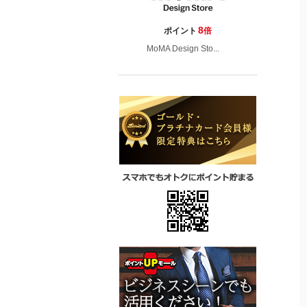
8
ポイント
倍
MoMA Design Sto...