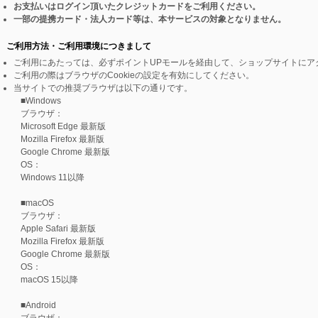
お支払いはログイン頂いたクレジットカードをご利用ください。
一部の提携カード・法人カード等は、本サービスの対象となりません。
ご利用方法・ご利用環境につきまして
ご利用にあたっては、必ずポイントUPモールを経由して、ショップサイトにア
ご利用の際はブラウザのCookieの設定を有効にしてください。
当サイトでの推奨ブラウザは以下の通りです。
■Windows
ブラウザ：
Microsoft Edge 最新版
Mozilla Firefox 最新版
Google Chrome 最新版
OS：
Windows 11以降
■macOS
ブラウザ：
Apple Safari 最新版
Mozilla Firefox 最新版
Google Chrome 最新版
OS：
macOS 15以降
■Android
ブラウザ：