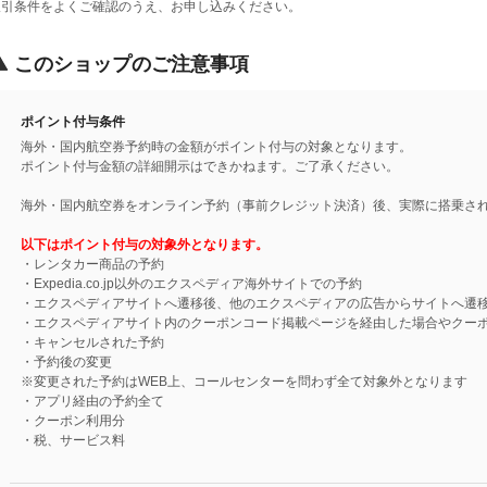
取引条件をよくご確認のうえ、お申し込みください。
このショップのご注意事項
ポイント付与条件
海外・国内航空券予約時の金額がポイント付与の対象となります。
ポイント付与金額の詳細開示はできかねます。ご了承ください。
海外・国内航空券をオンライン予約（事前クレジット決済）後、実際に搭乗さ
以下はポイント付与の対象外となります。
・レンタカー商品の予約
・Expedia.co.jp以外のエクスペディア海外サイトでの予約
・エクスペディアサイトへ遷移後、他のエクスペディアの広告からサイトへ遷
・エクスペディアサイト内のクーポンコード掲載ページを経由した場合やクー
・キャンセルされた予約
・予約後の変更
※変更された予約はWEB上、コールセンターを問わず全て対象外となります
・アプリ経由の予約全て
・クーポン利用分
・税、サービス料