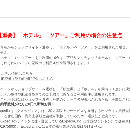
【重要】「ホテル」「ツアー」ご利用の場合の注意点
こちらからショップサイトへ遷移し、「ホテル」や「ツアー」をご利用された場合、
ません。
「ホテル」や「ツアー」をご利用の場合は、下記リンク先より「ホテル」「ツアー」
（それぞれのページに記載のご利用条件が適用されます。）
▶ ホテル予約はこちら
▶ 航空券＋宿泊の同時予約はこちら
本ページからショップサイトへ遷移し、「航空券」と「ホテル」を同時（１度）に決
※ホテル単体や航空券単体でのご予約とは異なるご利用条件が適用されます。
※ご利用明細にはショップへ遷移した際のショップ名が表示されるため、実際にご利
予約手数料がなんと0円で断然お得！
xpedia（エクスペディア）は、30ヵ国以上でサービスを展開するオンライン旅行
LCCを含む国内・海外主要航空会社を取扱っているため、選択肢が豊富です。
Expediaのサイトを管理・運営しているExpedia, Inc. は米国ワシントン州で登
01975803) 。Expedia, Inc. は日本の旅行業法の規制は受けません。