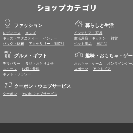
※各ブラウザの最新版はリリース後1ヶ月前後で動作確認いたします。
※上記環境範囲内であっても、ブラウザとOSの組み合わせにより、 一部表
ます。
※推奨以外のブラウザや、推奨以前のバージョンのブラウザをご利用の場合
すので、推奨ブラウザでのご利用をお願いいたします。
ファッション
暮らしと生活
レディース
メンズ
インテリア・家具
＜CookieやJavaScriptについて＞
キッズ・マタニティー
インナー
生活用品・キッチン
雑貨
本サービスではCookieとJavaScriptの機能を使用している為、CookieとJa
バッグ・財布
アクセサリー・腕時計
ペット用品
日用品
ポイント付与につきまして
グルメ・ギフト
趣味・おもちゃ・ゲー
ワールドプレゼントのポイント通常1倍分に加え、上乗せとなる1〜19倍分の
デリバリー
食品・おとりよせ
おもちゃ・ゲーム
オンラインゲー
ントとして付与いたします。
スイーツ
お酒・飲料
スポーツ
アウトドア
プレミアムポイント付与の対象は、商品代金のみ（税・送料等を除く）となり
ギフト・フラワー
プレミアムポイントの付与予定時期は、カードご利用代金のご請求月と異なる
とに異なりますので、各ショップのショップ詳細ページにてご確認ください。
200円のご利用につき1ポイントとして計算されるため、一部の法人カード等
クーポン・ウェブサービス
が異なる場合があります。
クーポン
その他ウェブサービス
対象サイトにアクセス後、カード決済前に別サイトにアクセスした場合は、ポ
商品購入後、購入内容等に変更があった場合は、プレミアムポイント付与の対
商品をキャンセル・返品した場合は、プレミアムポイント付与の対象となりま
同一ショップで複数回ご利用される場合は、1回のご利用ごとにポイントUPモ
プレミアムポイントはワールドプレゼントのポイントとして景品等に交換でき
一部対象外となるサービスがあります。
ワールドプレゼントのお問合せの際は各ショップが発行する注文番号等が必要