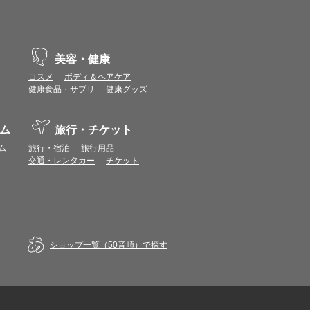
示不具合や機能がご利用いただけない場合があり
、動作や表示が正しく行われない可能性がありま
美容・健康
コスメ
ボディ＆ヘアケア
健康食品・サプリ
健康グッズ
vaScriptが使用できる環境でご利用ください。
ム
旅行・チケット
ポイントまたは表示ポイント数をプレミアムポイ
ム
旅行・宿泊
旅行用品
交通・レンタカー
チケット
ます。
場合があります。ポイント付与時期はショップご
につきましては表示ポイント数と付与ポイント数
イントは付きません。
象とならない場合があります。
ショップ一覧（50音順）で探す
せん。
ールから再度ショップへアクセスしてください。
ます。
になる場合があります。各ショップからご注文後