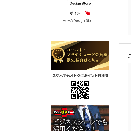
8
ポイント
倍
MoMA Design Sto...