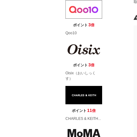
3
ポイント
倍
Qoo10
3
ポイント
倍
Oisix（おいしっく
す）
11
ポイント
倍
CHARLES & KEITH...