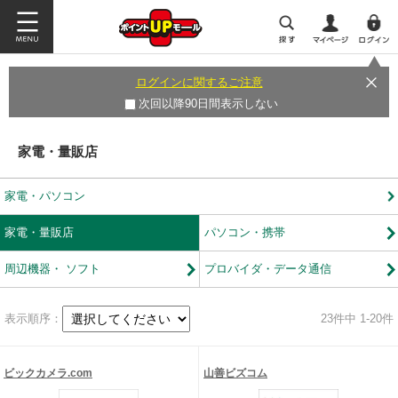
ログインに関するご注意
次回以降90日間表示しない
家電・量販店
家電・パソコン
家電・量販店
パソコン・携帯
周辺機器・ ソフト
プロバイダ・データ通信
表示順序：
23
件中 1-20件
ビックカメラ.com
山善ビズコム