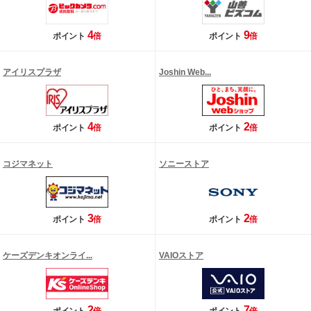
4
9
ポイント
倍
ポイント
倍
アイリスプラザ
Joshin Web...
4
2
ポイント
倍
ポイント
倍
コジマネット
ソニーストア
3
2
ポイント
倍
ポイント
倍
ケーズデンキオンライ...
VAIOストア
2
7