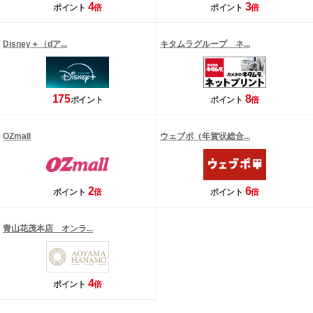
4
3
ポイント
倍
ポイント
倍
Disney＋（dア...
キタムラグループ ネ...
175
8
ポイント
ポイント
倍
OZmall
ウェブポ（年賀状総合...
2
6
ポイント
倍
ポイント
倍
青山花茂本店 オンラ...
4
ポイント
倍