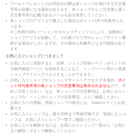
ワールドプレゼントのお問合せの際は各ショップが発行する注文番
号等が必要になる場合があります。各ショップからご注文後に届く
注文番号等の記載のあるメールを必ず保管してください。
各ショップのアプリ上で購入した場合はポイントUPの対象外とな
ります。
※ご利用のOSバージョンやセキュリティソフトにより、自動的に
ショップアプリが起動して、その後ブラウザのショップサイトへ遷
移する場合がございますが、その場合も対象外となる可能性があり
ます。
お気に入りショップにつきまして
お気に入りに登録すると、以降、ショップ詳細ページ（ポイント付
与条件確認ページ）を経由することなく、トップページ等から直接
ショップサイトへアクセスすることができます。
お気に入りショップからショップサイトへアクセスする場合、
ポイ
ント付与条件等の各ショップの注意事項は表示されません
ので、予
めご注意ください。なお、各ショップの注意事項は、お気に入りシ
ョップの「＞＞このショップの注意事項」よりご確認ください。
お気に入りの登録、登録ショップの表示には、Vpassログインが必
要です。
お気に入りショップは、最大10件まで登録可能です。登録したショ
ップは、お気に入りショップ一覧でご確認ください。
お気に入りを解除するには、お気に入りショップ一覧から「お気に
入り解除」ボタンで解除してください。