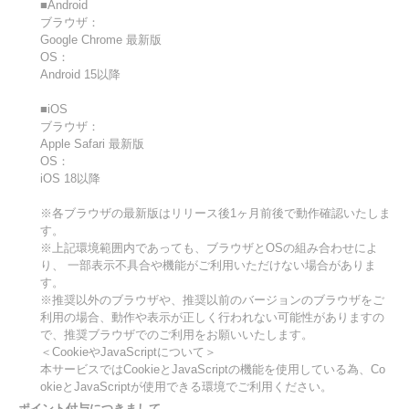
■Android
ブラウザ：
Google Chrome 最新版
OS：
Android 15以降
■iOS
ブラウザ：
Apple Safari 最新版
OS：
iOS 18以降
※各ブラウザの最新版はリリース後1ヶ月前後で動作確認いたしま
す。
※上記環境範囲内であっても、ブラウザとOSの組み合わせによ
り、 一部表示不具合や機能がご利用いただけない場合がありま
す。
※推奨以外のブラウザや、推奨以前のバージョンのブラウザをご
利用の場合、動作や表示が正しく行われない可能性がありますの
で、推奨ブラウザでのご利用をお願いいたします。
＜CookieやJavaScriptについて＞
本サービスではCookieとJavaScriptの機能を使用している為、Co
okieとJavaScriptが使用できる環境でご利用ください。
ポイント付与につきまして