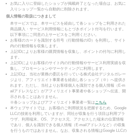
お気に入りに登録したショップが掲載終了となった場合は、お気に
入りショップ一覧から自動的に削除されます。
個人情報の取扱につきまして
本サービスでは、本サービスを経由して各ショップをご利用された
商品購入・サービス利用情報にもとづきポイント付与を行います。
以下事項にご同意の上サービスをご利用ください。
お客様のカードを識別する符号（行動情報のID）を利用し、サイト
内の行動情報を収集します。
上記IDによりお客様の購買情報を収集し、ポイントの付与に利用し
ます。
上記IDによりお客様のサイト内の行動情報やサービス利用実績を収
集し、プロモーションやマーケティングに利用します。
上記IDは、当社が業務の委託を行っている株式会社デジタルガレー
ジより、アフィリエイト事業者を経由し各ショップ（※）へ提供さ
れます。ただし、当社よりお客様個人を識別できる個人情報（E-m
ailアドレスなど）がアフィリエイト事業者や各ショップへ伝送、開
示されることはありません。
※各ショップおよびアフィリエイト事業者一覧は
こちら
本ウェブサイトでは、お客様のご利用状況を把握するため、Google
LLCの技術を利用していますが、同社が収集を行う項目は利用ブラ
ウザ、利用端末、OS、アクセス元、アクセスした端末の位置情報
であり、個人を識別できる個人情報（E-mailアドレスなど）の収集
を行うものではありません。なお、収集される情報はGoogle LLCの