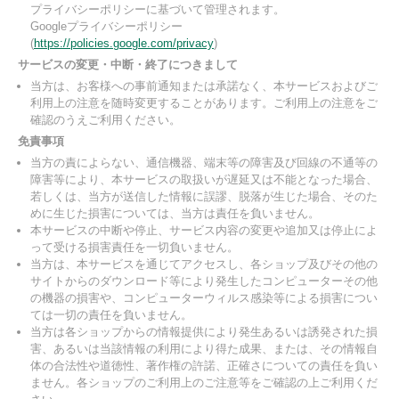
プライバシーポリシーに基づいて管理されます。
Googleプライバシーポリシー
(
https://policies.google.com/privacy
)
サービスの変更・中断・終了につきまして
当方は、お客様への事前通知または承諾なく、本サービスおよびご
利用上の注意を随時変更することがあります。ご利用上の注意をご
確認のうえご利用ください。
免責事項
当方の責によらない、通信機器、端末等の障害及び回線の不通等の
障害等により、本サービスの取扱いが遅延又は不能となった場合、
若しくは、当方が送信した情報に誤謬、脱落が生じた場合、そのた
めに生じた損害については、当方は責任を負いません。
本サービスの中断や停止、サービス内容の変更や追加又は停止によ
って受ける損害責任を一切負いません。
当方は、本サービスを通じてアクセスし、各ショップ及びその他の
サイトからのダウンロード等により発生したコンピューターその他
の機器の損害や、コンピューターウィルス感染等による損害につい
ては一切の責任を負いません。
当方は各ショップからの情報提供により発生あるいは誘発された損
害、あるいは当該情報の利用により得た成果、または、その情報自
体の合法性や道徳性、著作権の許諾、正確さについての責任を負い
ません。各ショップのご利用上のご注意等をご確認の上ご利用くだ