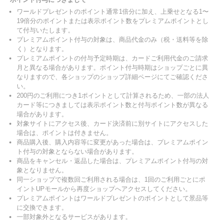
ワールドプレゼントのポイント通常1倍分に加え、上乗せとなる1〜
19倍分のポイントまたは表示ポイント数をプレミアムポイントとし
て付与いたします。
プレミアムポイント付与の対象は、商品代金のみ（税・送料等を除
く）となります。
プレミアムポイントの付与予定時期は、カードご利用代金のご請求
月と異なる場合があります。ポイント付与時期はショップごとに異
なりますので、各ショップのショップ詳細ページにてご確認くださ
い。
200円のご利用につき1ポイントとして計算されるため、一部の法人
カード等につきましては表示ポイント数と付与ポイント数が異なる
場合があります。
対象サイトにアクセス後、カード決済前に別サイトにアクセスした
場合は、ポイントは付きません。
商品購入後、購入内容等に変更があった場合は、プレミアムポイン
ト付与の対象とならない場合があります。
商品をキャンセル・返品した場合は、プレミアムポイント付与の対
象となりません。
同一ショップで複数回ご利用される場合は、1回のご利用ごとにポ
イントUPモールから再度ショップへアクセスしてください。
プレミアムポイントはワールドプレゼントのポイントとして景品等
に交換できます。
一部対象外となるサービスがあります。