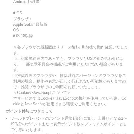
Android 15以降
■iOS
ブラウザ：
Apple Safari 最新版
OS：
iOS 18以降
※各ブラウザの最新版はリリース後1ヶ月前後で動作確認いたしま
す。
※上記環境範囲内であっても、ブラウザとOSの組み合わせによ
り、 一部表示不具合や機能がご利用いただけない場合がありま
す。
※推奨以外のブラウザや、推奨以前のバージョンのブラウザをご
利用の場合、動作や表示が正しく行われない可能性がありますの
で、推奨ブラウザでのご利用をお願いいたします。
＜CookieやJavaScriptについて＞
本サービスではCookieとJavaScriptの機能を使用している為、Co
okieとJavaScriptが使用できる環境でご利用ください。
ポイント付与につきまして
ワールドプレゼントのポイント通常1倍分に加え、上乗せとなる1〜
19倍分のポイントまたは表示ポイント数をプレミアムポイントとし
て付与いたします。