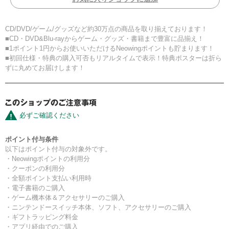
CD/DVD/ゲーム/グッズなど約30万点の商品を取り揃えております！
■CD・DVD&Blu-rayからゲーム・グッズ・書籍まで豊富に品揃え！
■1ポイント1円からお使いいただけるNeowingポイントも貯まります！
■初回仕様・特典の購入可否もリアルタイムで表示！特典ポスターは折ら
ずに丸めてお届けします！
必ずご確認ください
ポイント付与条件
以下はポイント付与の対象外です。
・Neowingポイントの利用分
・クーポンの利用分
・全額ポイント支払い利用時
・電子書籍のご購入
・ゲーム機本体＆アクセサリーのご購入
・ニンテンドースイッチ本体、ソフト、アクセサリーのご購入
・ギフトラッピング料金
・アプリ経由でのご購入