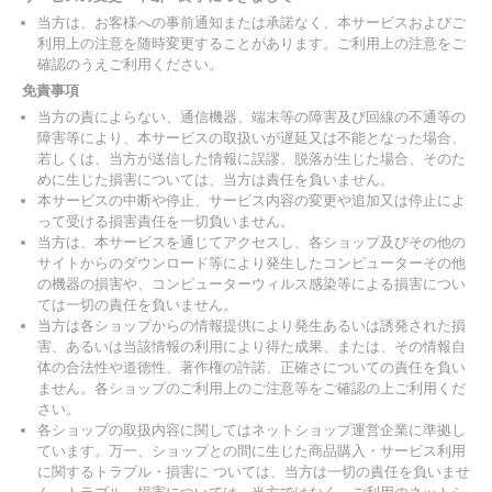
当方は、お客様への事前通知または承諾なく、本サービスおよびご
利用上の注意を随時変更することがあります。ご利用上の注意をご
確認のうえご利用ください。
免責事項
当方の責によらない、通信機器、端末等の障害及び回線の不通等の
障害等により、本サービスの取扱いが遅延又は不能となった場合、
若しくは、当方が送信した情報に誤謬、脱落が生じた場合、そのた
めに生じた損害については、当方は責任を負いません。
本サービスの中断や停止、サービス内容の変更や追加又は停止によ
って受ける損害責任を一切負いません。
当方は、本サービスを通じてアクセスし、各ショップ及びその他の
サイトからのダウンロード等により発生したコンピューターその他
の機器の損害や、コンピューターウィルス感染等による損害につい
ては一切の責任を負いません。
当方は各ショップからの情報提供により発生あるいは誘発された損
害、あるいは当該情報の利用により得た成果、または、その情報自
体の合法性や道徳性、著作権の許諾、正確さについての責任を負い
ません。各ショップのご利用上のご注意等をご確認の上ご利用くだ
さい。
各ショップの取扱内容に関してはネットショップ運営企業に準拠し
ています。万一、ショップとの間に生じた商品購入・サービス利用
に関するトラブル・損害に ついては、当方は一切の責任を負いませ