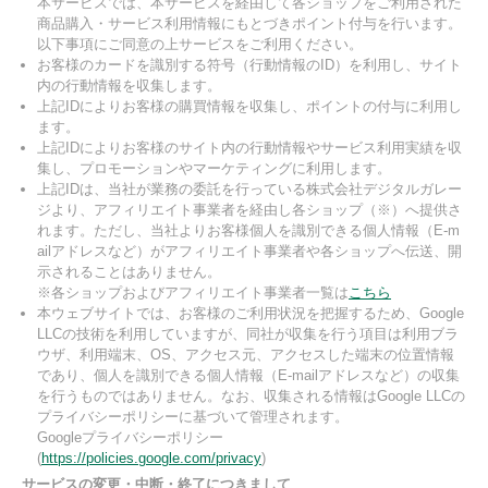
本サービスでは、本サービスを経由して各ショップをご利用された
商品購入・サービス利用情報にもとづきポイント付与を行います。
以下事項にご同意の上サービスをご利用ください。
お客様のカードを識別する符号（行動情報のID）を利用し、サイト
内の行動情報を収集します。
上記IDによりお客様の購買情報を収集し、ポイントの付与に利用し
ます。
上記IDによりお客様のサイト内の行動情報やサービス利用実績を収
集し、プロモーションやマーケティングに利用します。
上記IDは、当社が業務の委託を行っている株式会社デジタルガレー
ジより、アフィリエイト事業者を経由し各ショップ（※）へ提供さ
れます。ただし、当社よりお客様個人を識別できる個人情報（E-m
ailアドレスなど）がアフィリエイト事業者や各ショップへ伝送、開
示されることはありません。
※各ショップおよびアフィリエイト事業者一覧は
こちら
本ウェブサイトでは、お客様のご利用状況を把握するため、Google
LLCの技術を利用していますが、同社が収集を行う項目は利用ブラ
ウザ、利用端末、OS、アクセス元、アクセスした端末の位置情報
であり、個人を識別できる個人情報（E-mailアドレスなど）の収集
を行うものではありません。なお、収集される情報はGoogle LLCの
プライバシーポリシーに基づいて管理されます。
Googleプライバシーポリシー
(
https://policies.google.com/privacy
)
サービスの変更・中断・終了につきまして