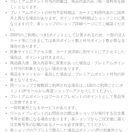
プレミアムポイント付与の対象は、商品代金のみ（税・送料等を除
く）となります。
プレミアムポイントの付与予定時期は、カードご利用代金のご請求
月と異なる場合があります。ポイント付与時期はショップごとに異
なりますので、各ショップのショップ詳細ページにてご確認くださ
い。
200円のご利用につき1ポイントとして計算されるため、一部の法人
カード等につきましては表示ポイント数と付与ポイント数が異なる
場合があります。
対象サイトにアクセス後、カード決済前に別サイトにアクセスした
場合は、ポイントは付きません。
商品購入後、購入内容等に変更があった場合は、プレミアムポイン
ト付与の対象とならない場合があります。
商品をキャンセル・返品した場合は、プレミアムポイント付与の対
象となりません。
同一ショップで複数回ご利用される場合は、1回のご利用ごとにポ
イントUPモールから再度ショップへアクセスしてください。
プレミアムポイントはワールドプレゼントのポイントとして景品等
に交換できます。
一部対象外となるサービスがあります。
ワールドプレゼントのお問合せの際は各ショップが発行する注文番
号等が必要になる場合があります。各ショップからご注文後に届く
注文番号等の記載のあるメールを必ず保管してください。
各ショップのアプリ上で購入した場合はポイントUPの対象外とな