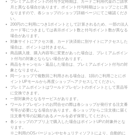
プレミアムポイントの付与予定時期は、カードご利用代金のご請求
月と異なる場合があります。ポイント付与時期はショップごとに異
なりますので、各ショップのショップ詳細ページにてご確認くださ
い。
200円のご利用につき1ポイントとして計算されるため、一部の法人
カード等につきましては表示ポイント数と付与ポイント数が異なる
場合があります。
対象サイトにアクセス後、カード決済前に別サイトにアクセスした
場合は、ポイントは付きません。
商品購入後、購入内容等に変更があった場合は、プレミアムポイン
ト付与の対象とならない場合があります。
商品をキャンセル・返品した場合は、プレミアムポイント付与の対
象となりません。
同一ショップで複数回ご利用される場合は、1回のご利用ごとにポ
イントUPモールから再度ショップへアクセスしてください。
プレミアムポイントはワールドプレゼントのポイントとして景品等
に交換できます。
一部対象外となるサービスがあります。
ワールドプレゼントのお問合せの際は各ショップが発行する注文番
号等が必要になる場合があります。各ショップからご注文後に届く
注文番号等の記載のあるメールを必ず保管してください。
各ショップのアプリ上で購入した場合はポイントUPの対象外とな
ります。
※ご利用のOSバージョンやセキュリティソフトにより、自動的に