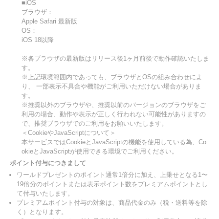
■iOS
ブラウザ：
Apple Safari 最新版
OS：
iOS 18以降
※各ブラウザの最新版はリリース後1ヶ月前後で動作確認いたしま
す。
※上記環境範囲内であっても、ブラウザとOSの組み合わせによ
り、 一部表示不具合や機能がご利用いただけない場合がありま
す。
※推奨以外のブラウザや、推奨以前のバージョンのブラウザをご
利用の場合、動作や表示が正しく行われない可能性がありますの
で、推奨ブラウザでのご利用をお願いいたします。
＜CookieやJavaScriptについて＞
本サービスではCookieとJavaScriptの機能を使用している為、Co
okieとJavaScriptが使用できる環境でご利用ください。
ポイント付与につきまして
ワールドプレゼントのポイント通常1倍分に加え、上乗せとなる1〜
19倍分のポイントまたは表示ポイント数をプレミアムポイントとし
て付与いたします。
プレミアムポイント付与の対象は、商品代金のみ（税・送料等を除
く）となります。