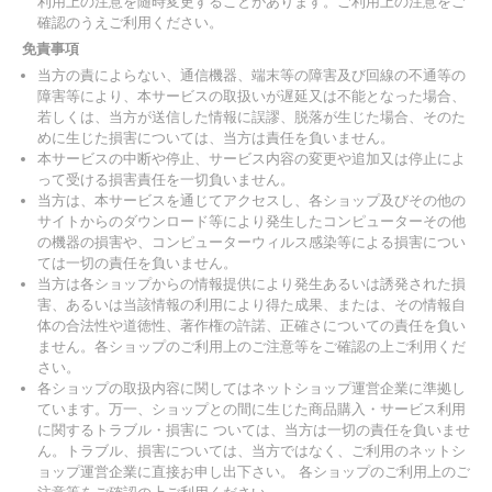
利用上の注意を随時変更することがあります。ご利用上の注意をご
確認のうえご利用ください。
免責事項
当方の責によらない、通信機器、端末等の障害及び回線の不通等の
障害等により、本サービスの取扱いが遅延又は不能となった場合、
若しくは、当方が送信した情報に誤謬、脱落が生じた場合、そのた
めに生じた損害については、当方は責任を負いません。
本サービスの中断や停止、サービス内容の変更や追加又は停止によ
って受ける損害責任を一切負いません。
当方は、本サービスを通じてアクセスし、各ショップ及びその他の
サイトからのダウンロード等により発生したコンピューターその他
の機器の損害や、コンピューターウィルス感染等による損害につい
ては一切の責任を負いません。
当方は各ショップからの情報提供により発生あるいは誘発された損
害、あるいは当該情報の利用により得た成果、または、その情報自
体の合法性や道徳性、著作権の許諾、正確さについての責任を負い
ません。各ショップのご利用上のご注意等をご確認の上ご利用くだ
さい。
各ショップの取扱内容に関してはネットショップ運営企業に準拠し
ています。万一、ショップとの間に生じた商品購入・サービス利用
に関するトラブル・損害に ついては、当方は一切の責任を負いませ
ん。トラブル、損害については、当方ではなく、ご利用のネットシ
ョップ運営企業に直接お申し出下さい。 各ショップのご利用上のご