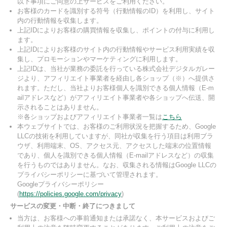
以下事項にご同意の上サービスをご利用ください。
お客様のカードを識別する符号（行動情報のID）を利用し、サイト
内の行動情報を収集します。
上記IDによりお客様の購買情報を収集し、ポイントの付与に利用し
ます。
上記IDによりお客様のサイト内の行動情報やサービス利用実績を収
集し、プロモーションやマーケティングに利用します。
上記IDは、当社が業務の委託を行っている株式会社デジタルガレー
ジより、アフィリエイト事業者を経由し各ショップ（※）へ提供さ
れます。ただし、当社よりお客様個人を識別できる個人情報（E-m
ailアドレスなど）がアフィリエイト事業者や各ショップへ伝送、開
示されることはありません。
※各ショップおよびアフィリエイト事業者一覧は
こちら
本ウェブサイトでは、お客様のご利用状況を把握するため、Google
LLCの技術を利用していますが、同社が収集を行う項目は利用ブラ
ウザ、利用端末、OS、アクセス元、アクセスした端末の位置情報
であり、個人を識別できる個人情報（E-mailアドレスなど）の収集
を行うものではありません。なお、収集される情報はGoogle LLCの
プライバシーポリシーに基づいて管理されます。
Googleプライバシーポリシー
(
https://policies.google.com/privacy
)
サービスの変更・中断・終了につきまして
当方は、お客様への事前通知または承諾なく、本サービスおよびご