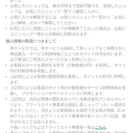
要です。
お気に入りショップは、最大10件まで登録可能です。登録したショ
ップは、お気に入りショップ一覧でご確認ください。
お気に入りを解除するには、お気に入りショップ一覧から「お気に
入り解除」ボタンで解除してください。
お気に入りに登録したショップが掲載終了となった場合は、お気に
入りショップ一覧から自動的に削除されます。
個人情報の取扱につきまして
本サービスでは、本サービスを経由して各ショップをご利用された
商品購入・サービス利用情報にもとづきポイント付与を行います。
以下事項にご同意の上サービスをご利用ください。
お客様のカードを識別する符号（行動情報のID）を利用し、サイト
内の行動情報を収集します。
上記IDによりお客様の購買情報を収集し、ポイントの付与に利用し
ます。
上記IDによりお客様のサイト内の行動情報やサービス利用実績を収
集し、プロモーションやマーケティングに利用します。
上記IDは、当社が業務の委託を行っている株式会社デジタルガレー
ジより、アフィリエイト事業者を経由し各ショップ（※）へ提供さ
れます。ただし、当社よりお客様個人を識別できる個人情報（E-m
ailアドレスなど）がアフィリエイト事業者や各ショップへ伝送、開
示されることはありません。
※各ショップおよびアフィリエイト事業者一覧は
こちら
本ウェブサイトでは、お客様のご利用状況を把握するため、Google