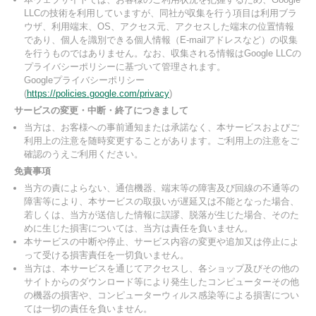
LLCの技術を利用していますが、同社が収集を行う項目は利用ブラ
ウザ、利用端末、OS、アクセス元、アクセスした端末の位置情報
であり、個人を識別できる個人情報（E-mailアドレスなど）の収集
を行うものではありません。なお、収集される情報はGoogle LLCの
プライバシーポリシーに基づいて管理されます。
Googleプライバシーポリシー
(
https://policies.google.com/privacy
)
サービスの変更・中断・終了につきまして
当方は、お客様への事前通知または承諾なく、本サービスおよびご
利用上の注意を随時変更することがあります。ご利用上の注意をご
確認のうえご利用ください。
免責事項
当方の責によらない、通信機器、端末等の障害及び回線の不通等の
障害等により、本サービスの取扱いが遅延又は不能となった場合、
若しくは、当方が送信した情報に誤謬、脱落が生じた場合、そのた
めに生じた損害については、当方は責任を負いません。
本サービスの中断や停止、サービス内容の変更や追加又は停止によ
って受ける損害責任を一切負いません。
当方は、本サービスを通じてアクセスし、各ショップ及びその他の
サイトからのダウンロード等により発生したコンピューターその他
の機器の損害や、コンピューターウィルス感染等による損害につい
ては一切の責任を負いません。