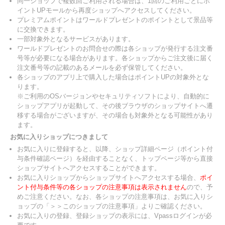
同一ショップで複数回ご利用される場合は、1回のご利用ごとにポ
イントUPモールから再度ショップへアクセスしてください。
プレミアムポイントはワールドプレゼントのポイントとして景品等
に交換できます。
一部対象外となるサービスがあります。
ワールドプレゼントのお問合せの際は各ショップが発行する注文番
号等が必要になる場合があります。各ショップからご注文後に届く
注文番号等の記載のあるメールを必ず保管してください。
各ショップのアプリ上で購入した場合はポイントUPの対象外とな
ります。
※ご利用のOSバージョンやセキュリティソフトにより、自動的に
ショップアプリが起動して、その後ブラウザのショップサイトへ遷
移する場合がございますが、その場合も対象外となる可能性があり
ます。
お気に入りショップにつきまして
お気に入りに登録すると、以降、ショップ詳細ページ（ポイント付
与条件確認ページ）を経由することなく、トップページ等から直接
ショップサイトへアクセスすることができます。
お気に入りショップからショップサイトへアクセスする場合、
ポイ
ント付与条件等の各ショップの注意事項は表示されません
ので、予
めご注意ください。なお、各ショップの注意事項は、お気に入りシ
ョップの「＞＞このショップの注意事項」よりご確認ください。
お気に入りの登録、登録ショップの表示には、Vpassログインが必