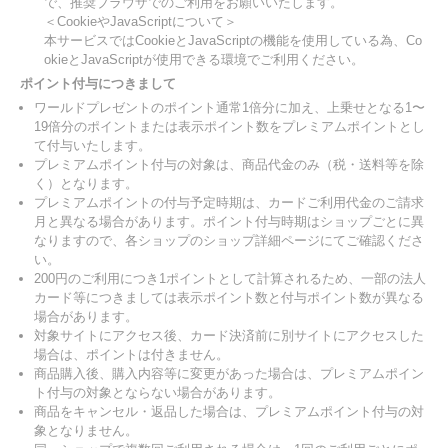
で、推奨ブラウザでのご利用をお願いいたします。
＜CookieやJavaScriptについて＞
本サービスではCookieとJavaScriptの機能を使用している為、Co
okieとJavaScriptが使用できる環境でご利用ください。
ポイント付与につきまして
ワールドプレゼントのポイント通常1倍分に加え、上乗せとなる1〜
19倍分のポイントまたは表示ポイント数をプレミアムポイントとし
て付与いたします。
プレミアムポイント付与の対象は、商品代金のみ（税・送料等を除
く）となります。
プレミアムポイントの付与予定時期は、カードご利用代金のご請求
月と異なる場合があります。ポイント付与時期はショップごとに異
なりますので、各ショップのショップ詳細ページにてご確認くださ
い。
200円のご利用につき1ポイントとして計算されるため、一部の法人
カード等につきましては表示ポイント数と付与ポイント数が異なる
場合があります。
対象サイトにアクセス後、カード決済前に別サイトにアクセスした
場合は、ポイントは付きません。
商品購入後、購入内容等に変更があった場合は、プレミアムポイン
ト付与の対象とならない場合があります。
商品をキャンセル・返品した場合は、プレミアムポイント付与の対
象となりません。