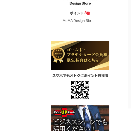
8
ポイント
倍
MoMA Design Sto...