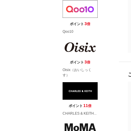
3
ポイント
倍
Qoo10
3
ポイント
倍
Oisix（おいしっく
す）
11
ポイント
倍
CHARLES & KEITH...