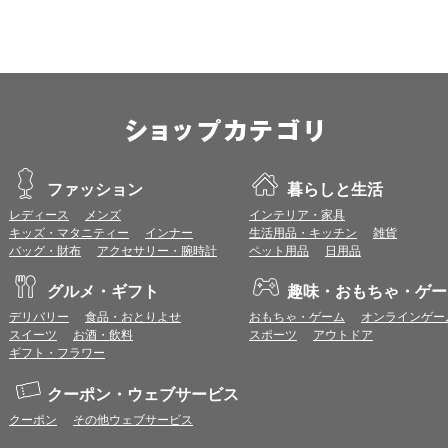
OS：
iOS 18以降
※各ブラウザの最新版はリリース後1ヶ月前後で動作確認いたします。
※上記環境範囲内であっても、ブラウザとOSの組み合わせにより、 一部表
ます。
※推奨以外のブラウザや、推奨以前のバージョンのブラウザをご利用の場合
すので、推奨ブラウザでのご利用をお願いいたします。
＜CookieやJavaScriptについて＞
ファッション
暮らしと生活
本サービスではCookieとJavaScriptの機能を使用している為、CookieとJa
レディース
メンズ
インテリア・家具
キッズ・マタニティー
インナー
生活用品・キッチン
雑貨
ポイント付与につきまして
バッグ・財布
アクセサリー・腕時計
ペット用品
日用品
ワールドプレゼントのポイント通常1倍分に加え、上乗せとなる1〜19倍分の
ントとして付与いたします。
グルメ・ギフト
趣味・おもちゃ・ゲー
プレミアムポイント付与の対象は、商品代金のみ（税・送料等を除く）となり
プレミアムポイントの付与予定時期は、カードご利用代金のご請求月と異なる
デリバリー
食品・おとりよせ
おもちゃ・ゲーム
オンラインゲー
とに異なりますので、各ショップのショップ詳細ページにてご確認ください。
スイーツ
お酒・飲料
スポーツ
アウトドア
200円のご利用につき1ポイントとして計算されるため、一部の法人カード等
ギフト・フラワー
が異なる場合があります。
対象サイトにアクセス後、カード決済前に別サイトにアクセスした場合は、ポ
クーポン・ウェブサービス
商品購入後、購入内容等に変更があった場合は、プレミアムポイント付与の対
クーポン
その他ウェブサービス
商品をキャンセル・返品した場合は、プレミアムポイント付与の対象となりま
同一ショップで複数回ご利用される場合は、1回のご利用ごとにポイントUPモ