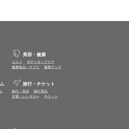
示不具合や機能がご利用いただけない場合があり
、動作や表示が正しく行われない可能性がありま
美容・健康
vaScriptが使用できる環境でご利用ください。
コスメ
ボディ＆ヘアケア
健康食品・サプリ
健康グッズ
ポイントまたは表示ポイント数をプレミアムポイ
ム
旅行・チケット
ます。
場合があります。ポイント付与時期はショップご
ム
旅行・宿泊
旅行用品
交通・レンタカー
チケット
につきましては表示ポイント数と付与ポイント数
イントは付きません。
象とならない場合があります。
せん。
ールから再度ショップへアクセスしてください。