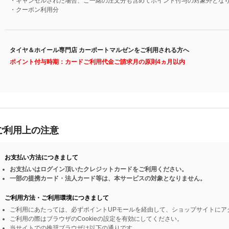
・キャンセルされた場合、ご一緒の注文分も含めてポイント付与の対象外とな
・クーポン利用分
タイヤ＆ホイール専門店 カーポートマルゼンをご利用される方へ
ポイント付与時期：カードご利用代金ご請求月の原則4ヵ月以内
ご利用上の注意
お支払い方法につきまして
お支払いはログイン頂いたクレジットカードをご利用ください。
一部の提携カード・法人カード等は、本サービスの対象となりません。
ご利用方法・ご利用環境につきまして
ご利用にあたっては、必ずポイントUPモールを経由して、ショップサイトにア
ご利用の際はブラウザのCookieの設定を有効にしてください。
当サイトでの推奨ブラウザは以下の通りです。