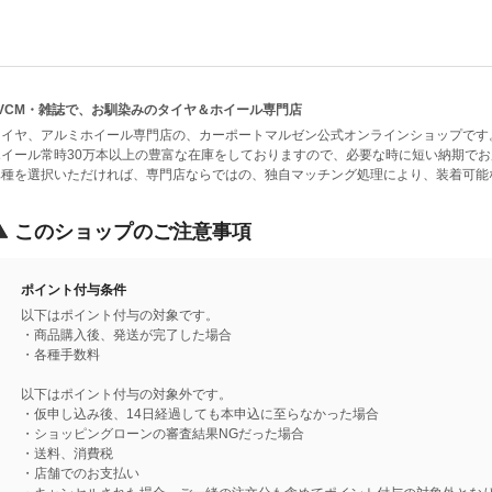
TVCM・雑誌で、お馴染みのタイヤ＆ホイール専門店
タイヤ、アルミホイール専門店の、カーポートマルゼン公式オンラインショップです
ホイール常時30万本以上の豊富な在庫をしておりますので、必要な時に短い納期で
車種を選択いただければ、専門店ならではの、独自マッチング処理により、装着可能
このショップのご注意事項
ポイント付与条件
以下はポイント付与の対象です。
・商品購入後、発送が完了した場合
・各種手数料
以下はポイント付与の対象外です。
・仮申し込み後、14日経過しても本申込に至らなかった場合
・ショッピングローンの審査結果NGだった場合
・送料、消費税
・店舗でのお支払い