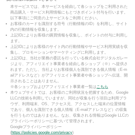
本サービスでは、本サービスを経由して各ショップをご利用された
商品購入・サービス利用情報にもとづきポイント付与を行います。
以下事項にご同意の上サービスをご利用ください。
お客様のカードを識別する符号（行動情報のID）を利用し、サイト
内の行動情報を収集します。
上記IDによりお客様の購買情報を収集し、ポイントの付与に利用し
ます。
上記IDによりお客様のサイト内の行動情報やサービス利用実績を収
集し、プロモーションやマーケティングに利用します。
上記IDは、当社が業務の委託を行っている株式会社デジタルガレー
ジより、アフィリエイト事業者を経由し各ショップ（※）へ提供さ
れます。ただし、当社よりお客様個人を識別できる個人情報（E-m
ailアドレスなど）がアフィリエイト事業者や各ショップへ伝送、開
示されることはありません。
※各ショップおよびアフィリエイト事業者一覧は
こちら
本ウェブサイトでは、お客様のご利用状況を把握するため、Google
LLCの技術を利用していますが、同社が収集を行う項目は利用ブラ
ウザ、利用端末、OS、アクセス元、アクセスした端末の位置情報
であり、個人を識別できる個人情報（E-mailアドレスなど）の収集
を行うものではありません。なお、収集される情報はGoogle LLCの
プライバシーポリシーに基づいて管理されます。
Googleプライバシーポリシー
(
https://policies.google.com/privacy
)