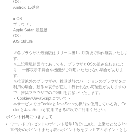
OS：
Android 15以降
■iOS
ブラウザ：
Apple Safari 最新版
OS：
iOS 18以降
※各ブラウザの最新版はリリース後1ヶ月前後で動作確認いたしま
す。
※上記環境範囲内であっても、ブラウザとOSの組み合わせによ
り、 一部表示不具合や機能がご利用いただけない場合がありま
す。
※推奨以外のブラウザや、推奨以前のバージョンのブラウザをご
利用の場合、動作や表示が正しく行われない可能性がありますの
で、推奨ブラウザでのご利用をお願いいたします。
＜CookieやJavaScriptについて＞
本サービスではCookieとJavaScriptの機能を使用している為、Co
okieとJavaScriptが使用できる環境でご利用ください。
ポイント付与につきまして
ワールドプレゼントのポイント通常1倍分に加え、上乗せとなる1〜
19倍分のポイントまたは表示ポイント数をプレミアムポイントとし