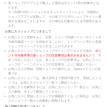
各ショップのアプリ上で購入した場合はポイントUPの対象外とな
ります。
※ご利用のOSバージョンやセキュリティソフトにより、自動的に
ショップアプリが起動して、その後ブラウザのショップサイトへ遷
移する場合がございますが、その場合も対象外となる可能性があり
ます。
お気に入りショップにつきまして
お気に入りに登録すると、以降、ショップ詳細ページ（ポイント付
与条件確認ページ）を経由することなく、トップページ等から直接
ショップサイトへアクセスすることができます。
お気に入りショップからショップサイトへアクセスする場合、
ポイ
ント付与条件等の各ショップの注意事項は表示されません
ので、予
めご注意ください。なお、各ショップの注意事項は、お気に入りシ
ョップの「＞＞このショップの注意事項」よりご確認ください。
お気に入りの登録、登録ショップの表示には、Vpassログインが必
要です。
お気に入りショップは、最大10件まで登録可能です。登録したショ
ップは、お気に入りショップ一覧でご確認ください。
お気に入りを解除するには、お気に入りショップ一覧から「お気に
入り解除」ボタンで解除してください。
お気に入りに登録したショップが掲載終了となった場合は、お気に
入りショップ一覧から自動的に削除されます。
個人情報の取扱につきまして