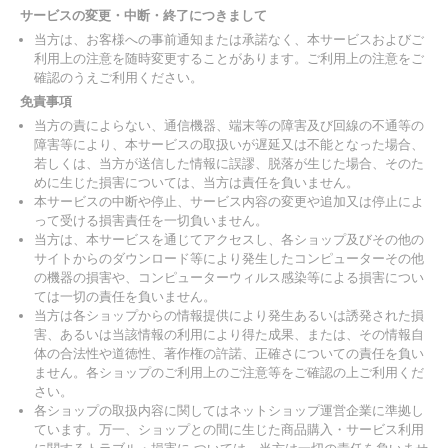
サービスの変更・中断・終了につきまして
当方は、お客様への事前通知または承諾なく、本サービスおよびご
利用上の注意を随時変更することがあります。ご利用上の注意をご
確認のうえご利用ください。
免責事項
当方の責によらない、通信機器、端末等の障害及び回線の不通等の
障害等により、本サービスの取扱いが遅延又は不能となった場合、
若しくは、当方が送信した情報に誤謬、脱落が生じた場合、そのた
めに生じた損害については、当方は責任を負いません。
本サービスの中断や停止、サービス内容の変更や追加又は停止によ
って受ける損害責任を一切負いません。
当方は、本サービスを通じてアクセスし、各ショップ及びその他の
サイトからのダウンロード等により発生したコンピューターその他
の機器の損害や、コンピューターウィルス感染等による損害につい
ては一切の責任を負いません。
当方は各ショップからの情報提供により発生あるいは誘発された損
害、あるいは当該情報の利用により得た成果、または、その情報自
体の合法性や道徳性、著作権の許諾、正確さについての責任を負い
ません。各ショップのご利用上のご注意等をご確認の上ご利用くだ
さい。
各ショップの取扱内容に関してはネットショップ運営企業に準拠し
ています。万一、ショップとの間に生じた商品購入・サービス利用