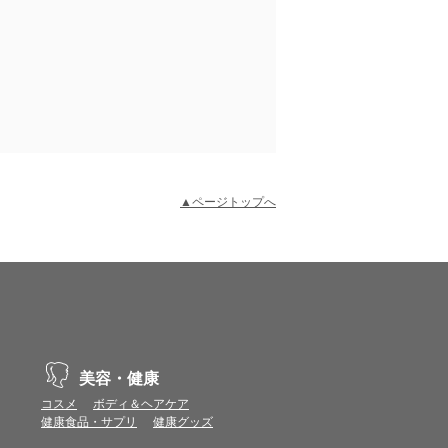
▲ページトップへ
示不具合や機能がご利用いただけない場合があり
、動作や表示が正しく行われない可能性がありま
美容・健康
コスメ
ボディ＆ヘアケア
健康食品・サプリ
健康グッズ
vaScriptが使用できる環境でご利用ください。