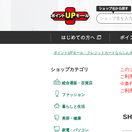
ポイントUPモール：クレジットカードならしん
ショップカテゴリ
この
ご利
総合通販・百貨店
※条
ご利
ファッション
暮らしと生活
SH
美容・健康
家電・パソコン