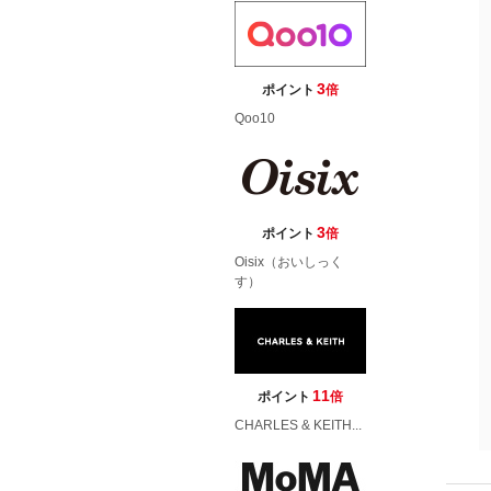
3
ポイント
倍
Qoo10
3
ポイント
倍
Oisix（おいしっく
す）
11
ポイント
倍
CHARLES & KEITH...