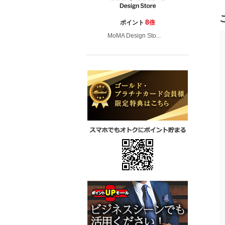
8
ポイント
倍
MoMA Design Sto...