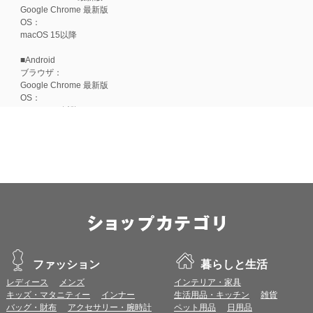
Google Chrome 最新版
OS：
macOS 15以降
■Android
ブラウザ：
Google Chrome 最新版
OS：
Android 15以降
■iOS
ブラウザ：
Apple Safari 最新版
OS：
iOS 18以降
※各ブラウザの最新版はリリース後1ヶ月前後で動作確認いたします。
※上記環境範囲内であっても、ブラウザとOSの組み合わせにより、 一部表
ます。
※推奨以外のブラウザや、推奨以前のバージョンのブラウザをご利用の場合
すので、推奨ブラウザでのご利用をお願いいたします。
ファッション
暮らしと生活
レディース
メンズ
インテリア・家具
＜CookieやJavaScriptについて＞
キッズ・マタニティー
インナー
生活用品・キッチン
雑貨
本サービスではCookieとJavaScriptの機能を使用している為、CookieとJa
バッグ・財布
アクセサリー・腕時計
ペット用品
日用品