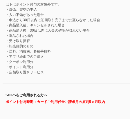
以下はポイント付与の対象外です。
・虚偽、架空の申込
・入力不備があった場合
・申込から30日以内に初回取引完了までに至らなかった場合
・商品購入後、キャンセルされた場合
・商品購入後、30日以内に入金の確認が取れない場合
・返品された場合
・受け取り拒否
・転売目的のもの
・送料、消費税、各種手数料
・アプリ経由でのご購入
・クーポン利用分
・ポイント利用分
・店舗取り置きサービス
SHIPSをご利用される方へ
ポイント付与時期：カードご利用代金ご請求月の原則5ヵ月以内