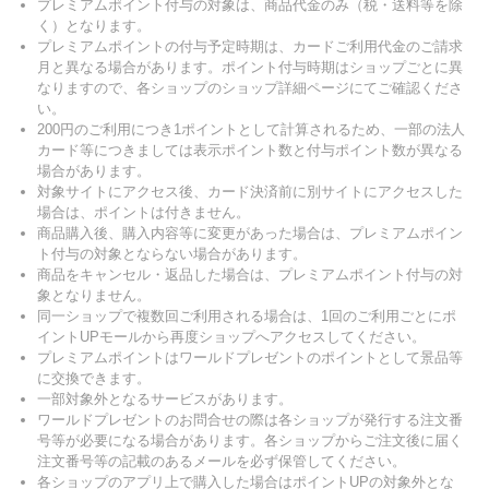
プレミアムポイント付与の対象は、商品代金のみ（税・送料等を除
く）となります。
プレミアムポイントの付与予定時期は、カードご利用代金のご請求
月と異なる場合があります。ポイント付与時期はショップごとに異
なりますので、各ショップのショップ詳細ページにてご確認くださ
い。
200円のご利用につき1ポイントとして計算されるため、一部の法人
カード等につきましては表示ポイント数と付与ポイント数が異なる
場合があります。
対象サイトにアクセス後、カード決済前に別サイトにアクセスした
場合は、ポイントは付きません。
商品購入後、購入内容等に変更があった場合は、プレミアムポイン
ト付与の対象とならない場合があります。
商品をキャンセル・返品した場合は、プレミアムポイント付与の対
象となりません。
同一ショップで複数回ご利用される場合は、1回のご利用ごとにポ
イントUPモールから再度ショップへアクセスしてください。
プレミアムポイントはワールドプレゼントのポイントとして景品等
に交換できます。
一部対象外となるサービスがあります。
ワールドプレゼントのお問合せの際は各ショップが発行する注文番
号等が必要になる場合があります。各ショップからご注文後に届く
注文番号等の記載のあるメールを必ず保管してください。
各ショップのアプリ上で購入した場合はポイントUPの対象外とな