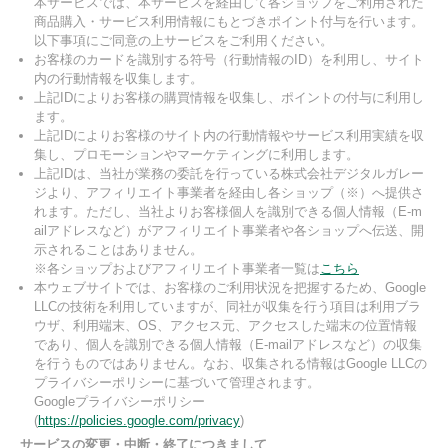
本サービスでは、本サービスを経由して各ショップをご利用された
商品購入・サービス利用情報にもとづきポイント付与を行います。
以下事項にご同意の上サービスをご利用ください。
お客様のカードを識別する符号（行動情報のID）を利用し、サイト
内の行動情報を収集します。
上記IDによりお客様の購買情報を収集し、ポイントの付与に利用し
ます。
上記IDによりお客様のサイト内の行動情報やサービス利用実績を収
集し、プロモーションやマーケティングに利用します。
上記IDは、当社が業務の委託を行っている株式会社デジタルガレー
ジより、アフィリエイト事業者を経由し各ショップ（※）へ提供さ
れます。ただし、当社よりお客様個人を識別できる個人情報（E-m
ailアドレスなど）がアフィリエイト事業者や各ショップへ伝送、開
示されることはありません。
※各ショップおよびアフィリエイト事業者一覧は
こちら
本ウェブサイトでは、お客様のご利用状況を把握するため、Google
LLCの技術を利用していますが、同社が収集を行う項目は利用ブラ
ウザ、利用端末、OS、アクセス元、アクセスした端末の位置情報
であり、個人を識別できる個人情報（E-mailアドレスなど）の収集
を行うものではありません。なお、収集される情報はGoogle LLCの
プライバシーポリシーに基づいて管理されます。
Googleプライバシーポリシー
(
https://policies.google.com/privacy
)
サービスの変更・中断・終了につきまして