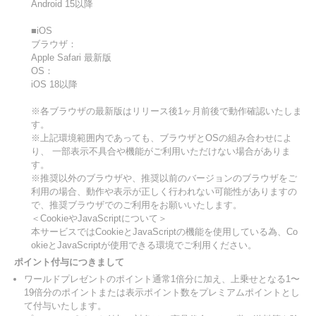
Android 15以降
■iOS
ブラウザ：
Apple Safari 最新版
OS：
iOS 18以降
※各ブラウザの最新版はリリース後1ヶ月前後で動作確認いたしま
す。
※上記環境範囲内であっても、ブラウザとOSの組み合わせによ
り、 一部表示不具合や機能がご利用いただけない場合がありま
す。
※推奨以外のブラウザや、推奨以前のバージョンのブラウザをご
利用の場合、動作や表示が正しく行われない可能性がありますの
で、推奨ブラウザでのご利用をお願いいたします。
＜CookieやJavaScriptについて＞
本サービスではCookieとJavaScriptの機能を使用している為、Co
okieとJavaScriptが使用できる環境でご利用ください。
ポイント付与につきまして
ワールドプレゼントのポイント通常1倍分に加え、上乗せとなる1〜
19倍分のポイントまたは表示ポイント数をプレミアムポイントとし
て付与いたします。