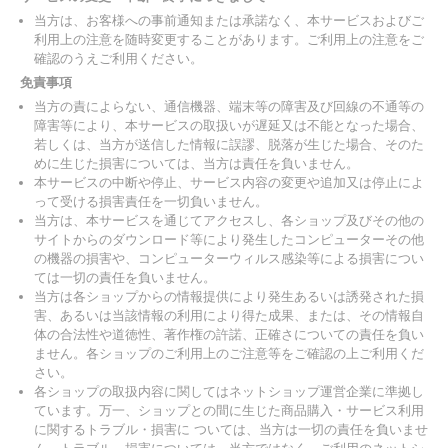
当方は、お客様への事前通知または承諾なく、本サービスおよびご
利用上の注意を随時変更することがあります。ご利用上の注意をご
確認のうえご利用ください。
免責事項
当方の責によらない、通信機器、端末等の障害及び回線の不通等の
障害等により、本サービスの取扱いが遅延又は不能となった場合、
若しくは、当方が送信した情報に誤謬、脱落が生じた場合、そのた
めに生じた損害については、当方は責任を負いません。
本サービスの中断や停止、サービス内容の変更や追加又は停止によ
って受ける損害責任を一切負いません。
当方は、本サービスを通じてアクセスし、各ショップ及びその他の
サイトからのダウンロード等により発生したコンピューターその他
の機器の損害や、コンピューターウィルス感染等による損害につい
ては一切の責任を負いません。
当方は各ショップからの情報提供により発生あるいは誘発された損
害、あるいは当該情報の利用により得た成果、または、その情報自
体の合法性や道徳性、著作権の許諾、正確さについての責任を負い
ません。各ショップのご利用上のご注意等をご確認の上ご利用くだ
さい。
各ショップの取扱内容に関してはネットショップ運営企業に準拠し
ています。万一、ショップとの間に生じた商品購入・サービス利用
に関するトラブル・損害に ついては、当方は一切の責任を負いませ