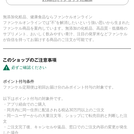
無添加化粧品、健康食品ならファンケルオンライン
ファンケルオンラインでは”不”を解消したいという強い思いから生まれた
ファンケル商品を案内しています。無添加の化粧品、高品質・低価格の
サプリメント、おいしく飲みやすい青汁、注目の発芽米などファンケル
が自信を持ってお届けする商品のご注文が可能です。
必ずご確認ください
ポイント付与条件
ファンケル定期便は初回お届け分のみポイント付与の対象です。
以下はポイント付与の対象外です。
・アプリ経由でのご購入
・同月内に同一住所に配送される税込30万円以上のご注文
・同一ユーザーからの大量注文等、ショップにて転売目的と判断した注
文
・ご注文完了後、キャンセルや返品、窓口でのご注文内容の変更が発生
した場合