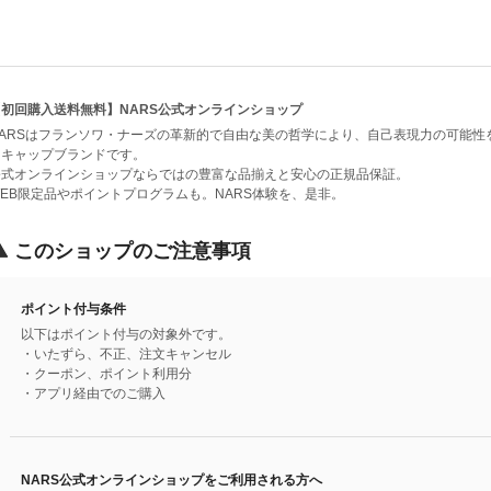
【初回購入送料無料】NARS公式オンラインショップ
NARSはフランソワ・ナーズの革新的で自由な美の哲学により、自己表現力の可能
ーキャップブランドです。
公式オンラインショップならではの豊富な品揃えと安心の正規品保証。
WEB限定品やポイントプログラムも。NARS体験を、是非。
このショップのご注意事項
ポイント付与条件
以下はポイント付与の対象外です。
・いたずら、不正、注文キャンセル
・クーポン、ポイント利用分
・アプリ経由でのご購入
NARS公式オンラインショップをご利用される方へ