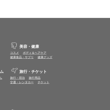
、動作や表示が正しく行われない可能性がありま
vaScriptが使用できる環境でご利用ください。
ポイントまたは表示ポイント数をプレミアムポイ
ます。
美容・健康
場合があります。ポイント付与時期はショップご
コスメ
ボディ＆ヘアケア
健康食品・サプリ
健康グッズ
につきましては表示ポイント数と付与ポイント数
イントは付きません。
ム
旅行・チケット
象とならない場合があります。
せん。
ム
旅行・宿泊
旅行用品
ールから再度ショップへアクセスしてください。
交通・レンタカー
チケット
ます。
になる場合があります。各ショップからご注文後
リが起動して、その後ブラウザのショップサイ