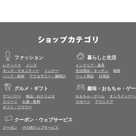
※推奨以外のブラウザや、推奨以前のバージョンのブラウザをご利用の場合
すので、推奨ブラウザでのご利用をお願いいたします。
＜CookieやJavaScriptについて＞
本サービスではCookieとJavaScriptの機能を使用している為、CookieとJa
ポイント付与につきまして
ワールドプレゼントのポイント通常1倍分に加え、上乗せとなる1〜19倍分の
ントとして付与いたします。
プレミアムポイント付与の対象は、商品代金のみ（税・送料等を除く）となり
ファッション
暮らしと生活
プレミアムポイントの付与予定時期は、カードご利用代金のご請求月と異なる
レディース
メンズ
インテリア・家具
とに異なりますので、各ショップのショップ詳細ページにてご確認ください。
キッズ・マタニティー
インナー
生活用品・キッチン
雑貨
200円のご利用につき1ポイントとして計算されるため、一部の法人カード等
バッグ・財布
アクセサリー・腕時計
ペット用品
日用品
が異なる場合があります。
対象サイトにアクセス後、カード決済前に別サイトにアクセスした場合は、ポ
グルメ・ギフト
趣味・おもちゃ・ゲー
商品購入後、購入内容等に変更があった場合は、プレミアムポイント付与の対
商品をキャンセル・返品した場合は、プレミアムポイント付与の対象となりま
デリバリー
食品・おとりよせ
おもちゃ・ゲーム
オンラインゲー
同一ショップで複数回ご利用される場合は、1回のご利用ごとにポイントUPモ
スイーツ
お酒・飲料
スポーツ
アウトドア
プレミアムポイントはワールドプレゼントのポイントとして景品等に交換でき
ギフト・フラワー
一部対象外となるサービスがあります。
ワールドプレゼントのお問合せの際は各ショップが発行する注文番号等が必要
クーポン・ウェブサービス
に届く注文番号等の記載のあるメールを必ず保管してください。
クーポン
その他ウェブサービス
各ショップのアプリ上で購入した場合はポイントUPの対象外となります。
※ご利用のOSバージョンやセキュリティソフトにより、自動的にショップアプ