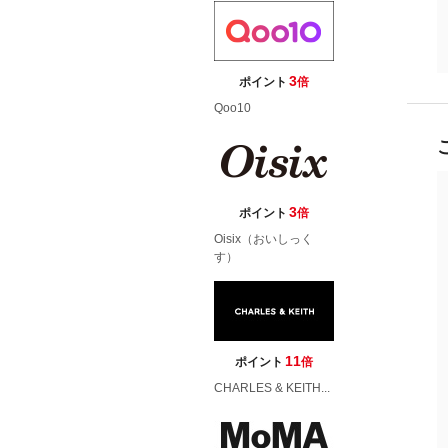
3
ポイント
倍
Qoo10
3
ポイント
倍
Oisix（おいしっく
す）
11
ポイント
倍
CHARLES & KEITH...