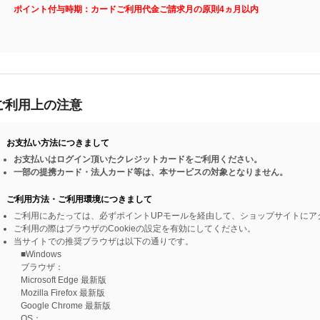
ポイント付与時期：カードご利用代金ご請求月の原則4ヵ月以内
ご利用上の注意
お支払い方法につきまして
お支払いはログイン頂いたクレジットカードをご利用ください。
一部の提携カード・法人カード等は、本サービスの対象となりません。
ご利用方法・ご利用環境につきまして
ご利用にあたっては、必ずポイントUPモールを経由して、ショップサイトにア
ご利用の際はブラウザのCookieの設定を有効にしてください。
当サイトでの推奨ブラウザは以下の通りです。
■Windows
ブラウザ：
Microsoft Edge 最新版
Mozilla Firefox 最新版
Google Chrome 最新版
OS：