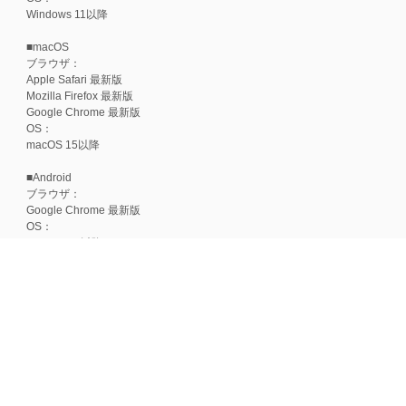
Windows 11以降
■macOS
ブラウザ：
Apple Safari 最新版
Mozilla Firefox 最新版
Google Chrome 最新版
OS：
macOS 15以降
■Android
ブラウザ：
Google Chrome 最新版
OS：
Android 15以降
■iOS
ブラウザ：
Apple Safari 最新版
OS：
iOS 18以降
※各ブラウザの最新版はリリース後1ヶ月前後で動作確認いたします。
※上記環境範囲内であっても、ブラウザとOSの組み合わせにより、 一部表
ます。