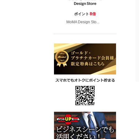
8
ポイント
倍
MoMA Design Sto...