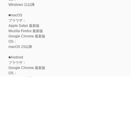
Windows 11以降
■macOS
ブラウザ：
Apple Safari 最新版
Mozilla Firefox 最新版
Google Chrome 最新版
OS：
macOS 15以降
■Android
ブラウザ：
Google Chrome 最新版
OS：
Android 15以降
■iOS
ブラウザ：
Apple Safari 最新版
OS：
iOS 18以降
※各ブラウザの最新版はリリース後1ヶ月前後で動作確認いたします。
※上記環境範囲内であっても、ブラウザとOSの組み合わせにより、 一部表
ます。