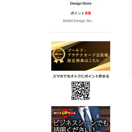
8
ポイント
倍
MoMA Design Sto...