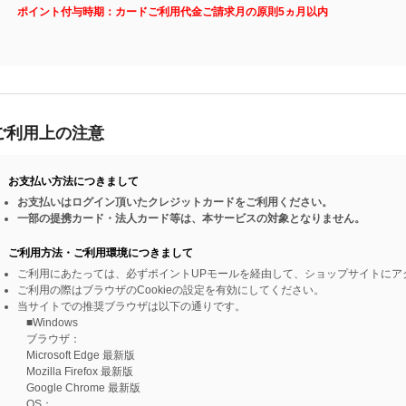
ポイント付与時期：カードご利用代金ご請求月の原則5ヵ月以内
ご利用上の注意
お支払い方法につきまして
お支払いはログイン頂いたクレジットカードをご利用ください。
一部の提携カード・法人カード等は、本サービスの対象となりません。
ご利用方法・ご利用環境につきまして
ご利用にあたっては、必ずポイントUPモールを経由して、ショップサイトにア
ご利用の際はブラウザのCookieの設定を有効にしてください。
当サイトでの推奨ブラウザは以下の通りです。
■Windows
ブラウザ：
Microsoft Edge 最新版
Mozilla Firefox 最新版
Google Chrome 最新版
OS：