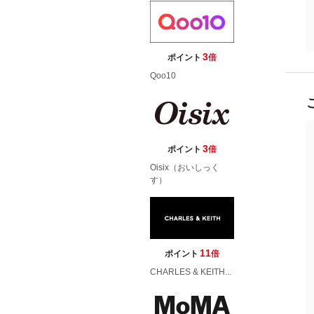
3
ポイント
倍
Qoo10
3
ポイント
倍
Oisix（おいしっく
す）
11
ポイント
倍
CHARLES & KEITH...