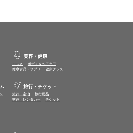
、動作や表示が正しく行われない可能性がありま
vaScriptが使用できる環境でご利用ください。
ポイントまたは表示ポイント数をプレミアムポイ
ます。
美容・健康
場合があります。ポイント付与時期はショップご
コスメ
ボディ＆ヘアケア
健康食品・サプリ
健康グッズ
につきましては表示ポイント数と付与ポイント数
イントは付きません。
ム
旅行・チケット
象とならない場合があります。
せん。
ム
旅行・宿泊
旅行用品
ールから再度ショップへアクセスしてください。
交通・レンタカー
チケット
ます。
になる場合があります。各ショップからご注文後
リが起動して、その後ブラウザのショップサイ