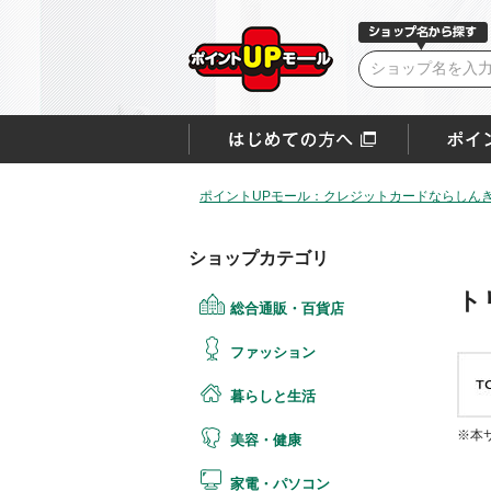
ポイントUPモール：クレジットカードならしん
ショップカテゴリ
ト
総合通販・百貨店
ファッション
暮らしと生活
※本
美容・健康
家電・パソコン