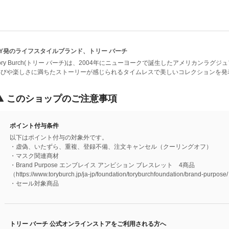
NY発のライフスタイルブランド、トリー バーチ
ory Burch(トリー バーチ)は、2004年にニューヨークで誕生したアメリカンラグ
喜びや楽しさに満ちたストーリーが感じられるタイムレスで美しいコレクションを発
このショップのご注意事項
ポイント付与条件
以下はポイント付与の対象外です。
・虚偽、いたずら、重複、登録不備、注文キャンセル（クーリングオフ）
・マスク関連商材
・Brand Purpose エンブレイス アンビション ブレスレット 4商品
（https://www.toryburch.jp/ja-jp/foundation/toryburchfoundation/brand-purpose
・セール対象商品
トリー バーチ 公式オンラインストアをご利用される方へ