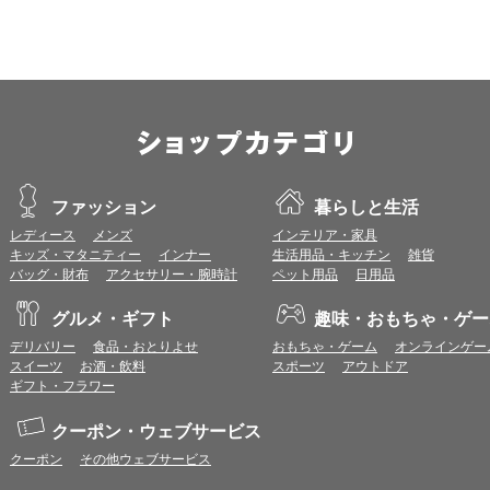
※推奨以外のブラウザや、推奨以前のバージョンのブラウザをご利用の場合
すので、推奨ブラウザでのご利用をお願いいたします。
＜CookieやJavaScriptについて＞
本サービスではCookieとJavaScriptの機能を使用している為、CookieとJa
ポイント付与につきまして
ワールドプレゼントのポイント通常1倍分に加え、上乗せとなる1〜19倍分の
ントとして付与いたします。
プレミアムポイント付与の対象は、商品代金のみ（税・送料等を除く）となり
ファッション
暮らしと生活
プレミアムポイントの付与予定時期は、カードご利用代金のご請求月と異なる
レディース
メンズ
インテリア・家具
とに異なりますので、各ショップのショップ詳細ページにてご確認ください。
キッズ・マタニティー
インナー
生活用品・キッチン
雑貨
200円のご利用につき1ポイントとして計算されるため、一部の法人カード等
バッグ・財布
アクセサリー・腕時計
ペット用品
日用品
が異なる場合があります。
対象サイトにアクセス後、カード決済前に別サイトにアクセスした場合は、ポ
グルメ・ギフト
趣味・おもちゃ・ゲー
商品購入後、購入内容等に変更があった場合は、プレミアムポイント付与の対
商品をキャンセル・返品した場合は、プレミアムポイント付与の対象となりま
デリバリー
食品・おとりよせ
おもちゃ・ゲーム
オンラインゲー
同一ショップで複数回ご利用される場合は、1回のご利用ごとにポイントUPモ
スイーツ
お酒・飲料
スポーツ
アウトドア
プレミアムポイントはワールドプレゼントのポイントとして景品等に交換でき
ギフト・フラワー
一部対象外となるサービスがあります。
ワールドプレゼントのお問合せの際は各ショップが発行する注文番号等が必要
クーポン・ウェブサービス
に届く注文番号等の記載のあるメールを必ず保管してください。
クーポン
その他ウェブサービス
各ショップのアプリ上で購入した場合はポイントUPの対象外となります。
※ご利用のOSバージョンやセキュリティソフトにより、自動的にショップアプ