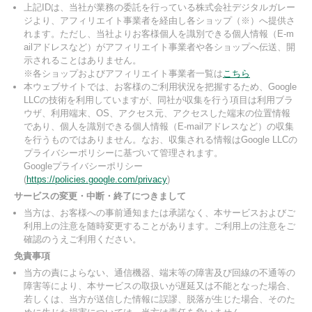
上記IDは、当社が業務の委託を行っている株式会社デジタルガレー
ジより、アフィリエイト事業者を経由し各ショップ（※）へ提供さ
れます。ただし、当社よりお客様個人を識別できる個人情報（E-m
ailアドレスなど）がアフィリエイト事業者や各ショップへ伝送、開
示されることはありません。
※各ショップおよびアフィリエイト事業者一覧は
こちら
本ウェブサイトでは、お客様のご利用状況を把握するため、Google
LLCの技術を利用していますが、同社が収集を行う項目は利用ブラ
ウザ、利用端末、OS、アクセス元、アクセスした端末の位置情報
であり、個人を識別できる個人情報（E-mailアドレスなど）の収集
を行うものではありません。なお、収集される情報はGoogle LLCの
プライバシーポリシーに基づいて管理されます。
Googleプライバシーポリシー
(
https://policies.google.com/privacy
)
サービスの変更・中断・終了につきまして
当方は、お客様への事前通知または承諾なく、本サービスおよびご
利用上の注意を随時変更することがあります。ご利用上の注意をご
確認のうえご利用ください。
免責事項
当方の責によらない、通信機器、端末等の障害及び回線の不通等の
障害等により、本サービスの取扱いが遅延又は不能となった場合、
若しくは、当方が送信した情報に誤謬、脱落が生じた場合、そのた