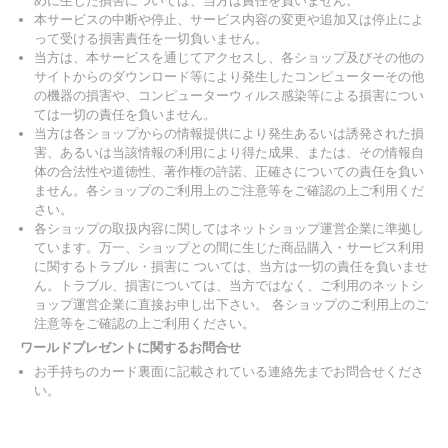
めに生じた損害については、当方は責任を負いません。
本サービスの中断や停止、サービス内容の変更や追加又は停止によ
って受ける損害責任を一切負いません。
当方は、本サービスを通じてアクセスし、各ショップ及びその他の
サイトからのダウンロード等により発生したコンピューターその他
の機器の損害や、コンピューターウィルス感染等による損害につい
ては一切の責任を負いません。
当方は各ショップからの情報提供により発生あるいは誘発された損
害、あるいは当該情報の利用により得た成果、または、その情報自
体の合法性や道徳性、著作権の許諾、正確さについての責任を負い
ません。各ショップのご利用上のご注意等をご確認の上ご利用くだ
さい。
各ショップの取扱内容に関してはネットショップ運営企業に準拠し
ています。万一、ショップとの間に生じた商品購入・サービス利用
に関するトラブル・損害に ついては、当方は一切の責任を負いませ
ん。トラブル、損害については、当方ではなく、ご利用のネットシ
ョップ運営企業に直接お申し出下さい。 各ショップのご利用上のご
注意等をご確認の上ご利用ください。
ワールドプレゼントに関するお問合せ
お手持ちのカード裏面に記載されている連絡先までお問合せくださ
い。