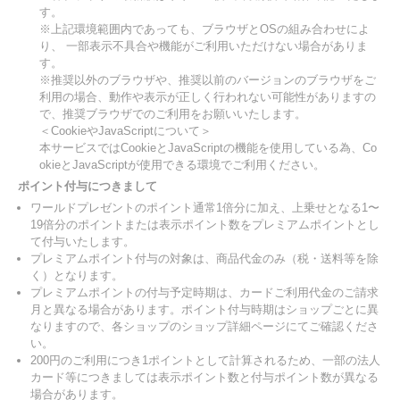
す。
※上記環境範囲内であっても、ブラウザとOSの組み合わせによ
り、 一部表示不具合や機能がご利用いただけない場合がありま
す。
※推奨以外のブラウザや、推奨以前のバージョンのブラウザをご
利用の場合、動作や表示が正しく行われない可能性がありますの
で、推奨ブラウザでのご利用をお願いいたします。
＜CookieやJavaScriptについて＞
本サービスではCookieとJavaScriptの機能を使用している為、Co
okieとJavaScriptが使用できる環境でご利用ください。
ポイント付与につきまして
ワールドプレゼントのポイント通常1倍分に加え、上乗せとなる1〜
19倍分のポイントまたは表示ポイント数をプレミアムポイントとし
て付与いたします。
プレミアムポイント付与の対象は、商品代金のみ（税・送料等を除
く）となります。
プレミアムポイントの付与予定時期は、カードご利用代金のご請求
月と異なる場合があります。ポイント付与時期はショップごとに異
なりますので、各ショップのショップ詳細ページにてご確認くださ
い。
200円のご利用につき1ポイントとして計算されるため、一部の法人
カード等につきましては表示ポイント数と付与ポイント数が異なる
場合があります。