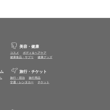
場合があります。ポイント付与時期はショップご
につきましては表示ポイント数と付与ポイント数
イントは付きません。
象とならない場合があります。
せん。
ールから再度ショップへアクセスしてください。
ます。
美容・健康
になる場合があります。各ショップからご注文後
コスメ
ボディ＆ヘアケア
健康食品・サプリ
健康グッズ
リが起動して、その後ブラウザのショップサイ
。
ム
旅行・チケット
ム
旅行・宿泊
旅行用品
ページ）を経由することなく、トップページ等か
交通・レンタカー
チケット
ョップに表示されます。
件等の各ショップの注意事項は表示されません
の
プの「＞＞このショップの注意事項」よりご確認