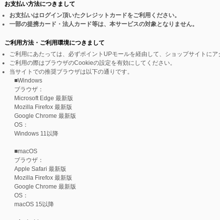
お支払い方法につきまして
お支払いはログイン頂いたクレジットカードをご利用ください。
一部の提携カード・法人カード等は、本サービスの対象となりません。
ご利用方法・ご利用環境につきまして
ご利用にあたっては、必ずポイントUPモールを経由して、ショップサイトにア
ご利用の際はブラウザのCookieの設定を有効にしてください。
当サイトでの推奨ブラウザは以下の通りです。
■Windows
ブラウザ：
Microsoft Edge 最新版
Mozilla Firefox 最新版
Google Chrome 最新版
OS：
Windows 11以降
■macOS
ブラウザ：
Apple Safari 最新版
Mozilla Firefox 最新版
Google Chrome 最新版
OS：
macOS 15以降