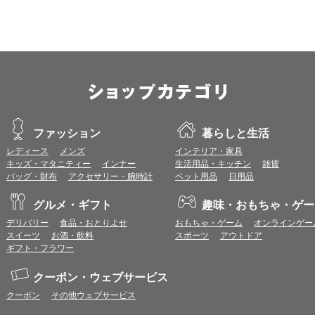
プレミアムポイントの付与予定時期は、カードご利用代金のご請求月と異なる
とに異なりますので、各ショップのショップ詳細ページにてご確認ください。
200円のご利用につき1ポイントとして計算されるため、一部の法人カード等
が異なる場合があります。
対象サイトにアクセス後、カード決済前に別サイトにアクセスした場合は、ポ
商品購入後、購入内容等に変更があった場合は、プレミアムポイント付与の対
商品をキャンセル・返品した場合は、プレミアムポイント付与の対象となりま
同一ショップで複数回ご利用される場合は、1回のご利用ごとにポイントUPモ
プレミアムポイントはワールドプレゼントのポイントとして景品等に交換でき
一部対象外となるサービスがあります。
ファッション
暮らしと生活
ワールドプレゼントのお問合せの際は各ショップが発行する注文番号等が必要
に届く注文番号等の記載のあるメールを必ず保管してください。
レディース
メンズ
インテリア・家具
各ショップのアプリ上で購入した場合はポイントUPの対象外となります。
キッズ・マタニティー
インナー
生活用品・キッチン
雑貨
※ご利用のOSバージョンやセキュリティソフトにより、自動的にショップアプ
バッグ・財布
アクセサリー・腕時計
ペット用品
日用品
トへ遷移する場合がございますが、その場合も対象外となる可能性があります
グルメ・ギフト
趣味・おもちゃ・ゲー
お気に入りショップについて
デリバリー
食品・おとりよせ
おもちゃ・ゲーム
オンラインゲー
お気に入りに登録すると、以降、ショップ詳細ページ（ポイント付与条件確認
スイーツ
お酒・飲料
スポーツ
アウトドア
ら直接ショップサイトへアクセスすることができます。
ギフト・フラワー
お気に入りに登録したショップは、トップページ等の画面左側のお気に入りシ
（一部画面では表示されない場合があります。）
クーポン・ウェブサービス
お気に入りショップからショップサイトへアクセスする場合、
ポイント付与条
で、予めご注意ください。なお、各ショップの注意事項は、お気に入りショッ
クーポン
その他ウェブサービス
ください。