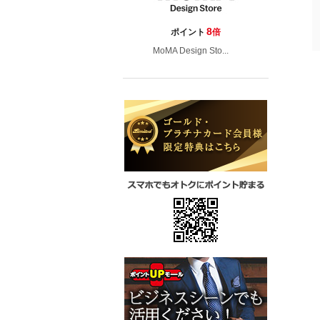
8
ポイント
倍
MoMA Design Sto...