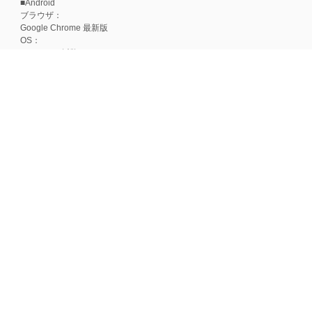
■Android
ブラウザ：
Google Chrome 最新版
OS：
Android 15以降
■iOS
ブラウザ：
Apple Safari 最新版
OS：
iOS 18以降
※各ブラウザの最新版はリリース後1ヶ月前後で動作確認いたします。
※上記環境範囲内であっても、ブラウザとOSの組み合わせにより、 一部表
ます。
※推奨以外のブラウザや、推奨以前のバージョンのブラウザをご利用の場合
すので、推奨ブラウザでのご利用をお願いいたします。
＜CookieやJavaScriptについて＞
本サービスではCookieとJavaScriptの機能を使用している為、CookieとJa
ポイント付与につきまして
ワールドプレゼントのポイント通常1倍分に加え、上乗せとなる1〜19倍分の
ントとして付与いたします。
プレミアムポイント付与の対象は、商品代金のみ（税・送料等を除く）となり