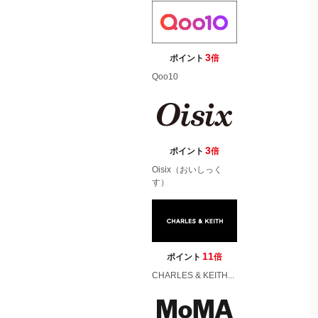
3
ポイント
倍
Qoo10
3
ポイント
倍
Oisix（おいしっく
す）
11
ポイント
倍
CHARLES & KEITH...