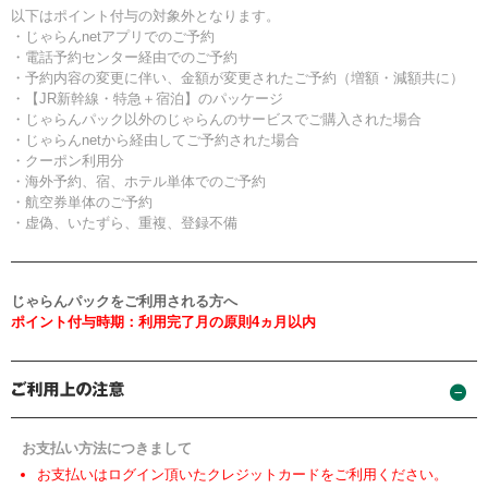
以下はポイント付与の対象外となります。
・じゃらんnetアプリでのご予約
・電話予約センター経由でのご予約
・予約内容の変更に伴い、金額が変更されたご予約（増額・減額共に）
・【JR新幹線・特急＋宿泊】のパッケージ
・じゃらんパック以外のじゃらんのサービスでご購入された場合
・じゃらんnetから経由してご予約された場合
・クーポン利用分
・海外予約、宿、ホテル単体でのご予約
・航空券単体のご予約
・虚偽、いたずら、重複、登録不備
じゃらんパックをご利用される方へ
ポイント付与時期：利用完了月の原則4ヵ月以内
お支払い方法につきまして
お支払いはログイン頂いたクレジットカードをご利用ください。