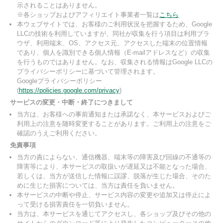
示されることはありません。
※各ショップおよびアフィリエイト事業者一覧は
こちら
本ウェブサイトでは、お客様のご利用状況を把握するため、Google
LLCの技術を利用していますが、同社が収集を行う項目は利用ブラ
ウザ、利用端末、OS、アクセス元、アクセスした端末の位置情報
であり、個人を識別できる個人情報（E-mailアドレスなど）の収集
を行うものではありません。なお、収集される情報はGoogle LLCの
プライバシーポリシーに基づいて管理されます。
Googleプライバシーポリシー
(
https://policies.google.com/privacy
)
サービスの変更・中断・終了につきまして
当方は、お客様への事前通知または承諾なく、本サービスおよびご
利用上の注意を随時変更することがあります。ご利用上の注意をご
確認のうえご利用ください。
免責事項
当方の責によらない、通信機器、端末等の障害及び回線の不通等の
障害等により、本サービスの取扱いが遅延又は不能となった場合、
若しくは、当方が送信した情報に誤謬、脱落が生じた場合、そのた
めに生じた損害については、当方は責任を負いません。
本サービスの中断や停止、サービス内容の変更や追加又は停止によ
って受ける損害責任を一切負いません。
当方は、本サービスを通じてアクセスし、各ショップ及びその他の