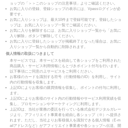
ョップの「＞＞このショップの注意事項」よりご確認ください。
お気に入りの登録、登録ショップの表示には、Vpassログインが必
要です。
お気に入りショップは、最大10件まで登録可能です。登録したショ
ップは、お気に入りショップ一覧でご確認ください。
お気に入りを解除するには、お気に入りショップ一覧から「お気に
入り解除」ボタンで解除してください。
お気に入りに登録したショップが掲載終了となった場合は、お気に
入りショップ一覧から自動的に削除されます。
個人情報の取扱につきまして
本サービスでは、本サービスを経由して各ショップをご利用された
商品購入・サービス利用情報にもとづきポイント付与を行います。
以下事項にご同意の上サービスをご利用ください。
お客様のカードを識別する符号（行動情報のID）を利用し、サイト
内の行動情報を収集します。
上記IDによりお客様の購買情報を収集し、ポイントの付与に利用し
ます。
上記IDによりお客様のサイト内の行動情報やサービス利用実績を収
集し、プロモーションやマーケティングに利用します。
上記IDは、当社が業務の委託を行っている株式会社デジタルガレー
ジより、アフィリエイト事業者を経由し各ショップ（※）へ提供さ
れます。ただし、当社よりお客様個人を識別できる個人情報（E-m
ailアドレスなど）がアフィリエイト事業者や各ショップへ伝送、開