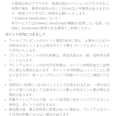
※推奨以外のブラウザや、推奨以前のバージョンのブラウザをご
利用の場合、動作や表示が正しく行われない可能性がありますの
で、推奨ブラウザでのご利用をお願いいたします。
＜CookieやJavaScriptについて＞
本サービスではCookieとJavaScriptの機能を使用している為、Co
okieとJavaScriptが使用できる環境でご利用ください。
ポイント付与につきまして
ワールドプレゼントのポイント通常1倍分に加え、上乗せとなる1〜
19倍分のポイントまたは表示ポイント数をプレミアムポイントとし
て付与いたします。
プレミアムポイント付与の対象は、商品代金のみ（税・送料等を除
く）となります。
プレミアムポイントの付与予定時期は、カードご利用代金のご請求
月と異なる場合があります。ポイント付与時期はショップごとに異
なりますので、各ショップのショップ詳細ページにてご確認くださ
い。
200円のご利用につき1ポイントとして計算されるため、一部の法人
カード等につきましては表示ポイント数と付与ポイント数が異なる
場合があります。
対象サイトにアクセス後、カード決済前に別サイトにアクセスした
場合は、ポイントは付きません。
商品購入後、購入内容等に変更があった場合は、プレミアムポイン
ト付与の対象とならない場合があります。