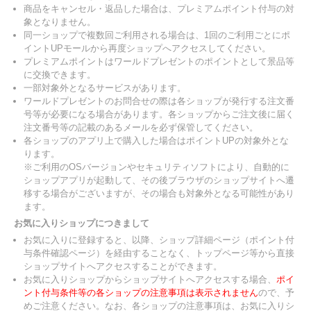
商品をキャンセル・返品した場合は、プレミアムポイント付与の対
象となりません。
同一ショップで複数回ご利用される場合は、1回のご利用ごとにポ
イントUPモールから再度ショップへアクセスしてください。
プレミアムポイントはワールドプレゼントのポイントとして景品等
に交換できます。
一部対象外となるサービスがあります。
ワールドプレゼントのお問合せの際は各ショップが発行する注文番
号等が必要になる場合があります。各ショップからご注文後に届く
注文番号等の記載のあるメールを必ず保管してください。
各ショップのアプリ上で購入した場合はポイントUPの対象外とな
ります。
※ご利用のOSバージョンやセキュリティソフトにより、自動的に
ショップアプリが起動して、その後ブラウザのショップサイトへ遷
移する場合がございますが、その場合も対象外となる可能性があり
ます。
お気に入りショップにつきまして
お気に入りに登録すると、以降、ショップ詳細ページ（ポイント付
与条件確認ページ）を経由することなく、トップページ等から直接
ショップサイトへアクセスすることができます。
お気に入りショップからショップサイトへアクセスする場合、
ポイ
ント付与条件等の各ショップの注意事項は表示されません
ので、予
めご注意ください。なお、各ショップの注意事項は、お気に入りシ