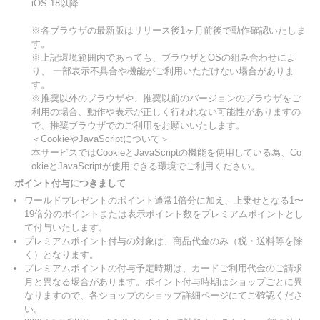
iOS 18以降
※各ブラウザの最新版はリリース後1ヶ月前後で動作確認いたしま
す。
※上記環境範囲内であっても、ブラウザとOSの組み合わせによ
り、 一部表示不具合や機能がご利用いただけない場合がありま
す。
※推奨以外のブラウザや、推奨以前のバージョンのブラウザをご
利用の場合、動作や表示が正しく行われない可能性がありますの
で、推奨ブラウザでのご利用をお願いいたします。
＜CookieやJavaScriptについて＞
本サービスではCookieとJavaScriptの機能を使用している為、Co
okieとJavaScriptが使用できる環境でご利用ください。
ポイント付与につきまして
ワールドプレゼントのポイント通常1倍分に加え、上乗せとなる1〜
19倍分のポイントまたは表示ポイント数をプレミアムポイントとし
て付与いたします。
プレミアムポイント付与の対象は、商品代金のみ（税・送料等を除
く）となります。
プレミアムポイントの付与予定時期は、カードご利用代金のご請求
月と異なる場合があります。ポイント付与時期はショップごとに異
なりますので、各ショップのショップ詳細ページにてご確認くださ
い。