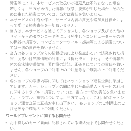
障害等により、本サービスの取扱いが遅延又は不能となった場合、
若しくは、当方が送信した情報に誤謬、脱落が生じた場合、そのた
めに生じた損害については、当方は責任を負いません。
本サービスの中断や停止、サービス内容の変更や追加又は停止によ
って受ける損害責任を一切負いません。
当方は、本サービスを通じてアクセスし、各ショップ及びその他の
サイトからのダウンロード等により発生したコンピューターその他
の機器の損害や、コンピューターウィルス感染等による損害につい
ては一切の責任を負いません。
当方は各ショップからの情報提供により発生あるいは誘発された損
害、あるいは当該情報の利用により得た成果、または、その情報自
体の合法性や道徳性、著作権の許諾、正確さについての責任を負い
ません。各ショップのご利用上のご注意等をご確認の上ご利用くだ
さい。
各ショップの取扱内容に関してはネットショップ運営企業に準拠し
ています。万一、ショップとの間に生じた商品購入・サービス利用
に関するトラブル・損害に ついては、当方は一切の責任を負いませ
ん。トラブル、損害については、当方ではなく、ご利用のネットシ
ョップ運営企業に直接お申し出下さい。 各ショップのご利用上のご
注意等をご確認の上ご利用ください。
ワールドプレゼントに関するお問合せ
お手持ちのカード裏面に記載されている連絡先までお問合せくださ
い。