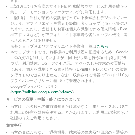
ます。
上記IDによりお客様のサイト内の行動情報やサービス利用実績を収
集し、プロモーションやマーケティングに利用します。
上記IDは、当社が業務の委託を行っている株式会社デジタルガレー
ジより、アフィリエイト事業者を経由し各ショップ（※）へ提供さ
れます。ただし、当社よりお客様個人を識別できる個人情報（E-m
ailアドレスなど）がアフィリエイト事業者や各ショップへ伝送、開
示されることはありません。
※各ショップおよびアフィリエイト事業者一覧は
こちら
本ウェブサイトでは、お客様のご利用状況を把握するため、Google
LLCの技術を利用していますが、同社が収集を行う項目は利用ブラ
ウザ、利用端末、OS、アクセス元、アクセスした端末の位置情報
であり、個人を識別できる個人情報（E-mailアドレスなど）の収集
を行うものではありません。なお、収集される情報はGoogle LLCの
プライバシーポリシーに基づいて管理されます。
Googleプライバシーポリシー
(
https://policies.google.com/privacy
)
サービスの変更・中断・終了につきまして
当方は、お客様への事前通知または承諾なく、本サービスおよびご
利用上の注意を随時変更することがあります。ご利用上の注意をご
確認のうえご利用ください。
免責事項
当方の責によらない、通信機器、端末等の障害及び回線の不通等の