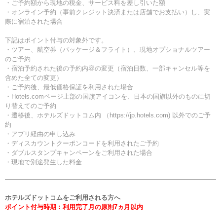
・ご予約額から現地の税金、サービス料を差し引いた額
・オンライン予約（事前クレジット決済または店舗でお支払い）し、実
際に宿泊された場合
下記はポイント付与の対象外です。
・ツアー、航空券（パッケージ＆フライト）、現地オプショナルツアー
のご予約
・宿泊予約された後の予約内容の変更（宿泊日数、一部キャンセル等を
含めた全ての変更）
・ご予約後、最低価格保証を利用された場合
・Hotels.comページ上部の国旗アイコンを、日本の国旗以外のものに切
り替えてのご予約
・遷移後、ホテルズドットコム内 （https://jp.hotels.com) 以外でのご予
約
・アプリ経由の申し込み
・ディスカウントクーポンコードを利用されたご予約
・ダブルスタンプキャンペーンをご利用された場合
・現地で別途発生した料金
ホテルズドットコムをご利用される方へ
ポイント付与時期：利用完了月の原則7ヵ月以内