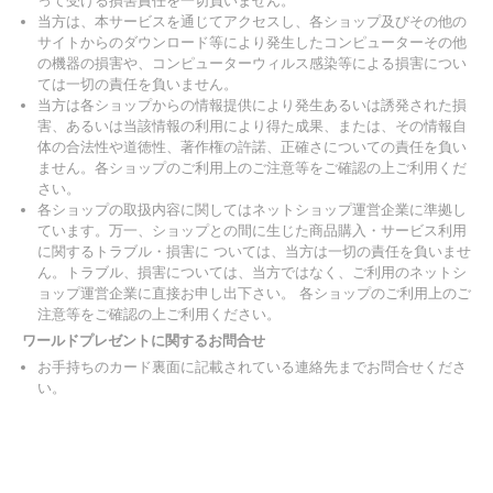
って受ける損害責任を一切負いません。
当方は、本サービスを通じてアクセスし、各ショップ及びその他の
サイトからのダウンロード等により発生したコンピューターその他
の機器の損害や、コンピューターウィルス感染等による損害につい
ては一切の責任を負いません。
当方は各ショップからの情報提供により発生あるいは誘発された損
害、あるいは当該情報の利用により得た成果、または、その情報自
体の合法性や道徳性、著作権の許諾、正確さについての責任を負い
ません。各ショップのご利用上のご注意等をご確認の上ご利用くだ
さい。
各ショップの取扱内容に関してはネットショップ運営企業に準拠し
ています。万一、ショップとの間に生じた商品購入・サービス利用
に関するトラブル・損害に ついては、当方は一切の責任を負いませ
ん。トラブル、損害については、当方ではなく、ご利用のネットシ
ョップ運営企業に直接お申し出下さい。 各ショップのご利用上のご
注意等をご確認の上ご利用ください。
ワールドプレゼントに関するお問合せ
お手持ちのカード裏面に記載されている連絡先までお問合せくださ
い。