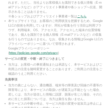
れます。ただし、当社よりお客様個人を識別できる個人情報（E-m
ailアドレスなど）がアフィリエイト事業者や各ショップへ伝送、開
示されることはありません。
※各ショップおよびアフィリエイト事業者一覧は
こちら
本ウェブサイトでは、お客様のご利用状況を把握するため、Google
LLCの技術を利用していますが、同社が収集を行う項目は利用ブラ
ウザ、利用端末、OS、アクセス元、アクセスした端末の位置情報
であり、個人を識別できる個人情報（E-mailアドレスなど）の収集
を行うものではありません。なお、収集される情報はGoogle LLCの
プライバシーポリシーに基づいて管理されます。
Googleプライバシーポリシー
(
https://policies.google.com/privacy
)
サービスの変更・中断・終了につきまして
当方は、お客様への事前通知または承諾なく、本サービスおよびご
利用上の注意を随時変更することがあります。ご利用上の注意をご
確認のうえご利用ください。
免責事項
当方の責によらない、通信機器、端末等の障害及び回線の不通等の
障害等により、本サービスの取扱いが遅延又は不能となった場合、
若しくは、当方が送信した情報に誤謬、脱落が生じた場合、そのた
めに生じた損害については、当方は責任を負いません。
本サービスの中断や停止、サービス内容の変更や追加又は停止によ