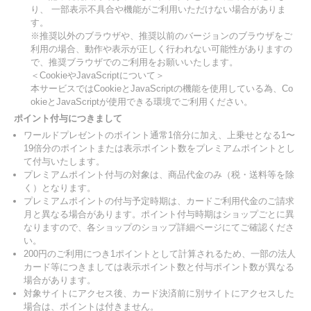
り、 一部表示不具合や機能がご利用いただけない場合がありま
す。
※推奨以外のブラウザや、推奨以前のバージョンのブラウザをご
利用の場合、動作や表示が正しく行われない可能性がありますの
で、推奨ブラウザでのご利用をお願いいたします。
＜CookieやJavaScriptについて＞
本サービスではCookieとJavaScriptの機能を使用している為、Co
okieとJavaScriptが使用できる環境でご利用ください。
ポイント付与につきまして
ワールドプレゼントのポイント通常1倍分に加え、上乗せとなる1〜
19倍分のポイントまたは表示ポイント数をプレミアムポイントとし
て付与いたします。
プレミアムポイント付与の対象は、商品代金のみ（税・送料等を除
く）となります。
プレミアムポイントの付与予定時期は、カードご利用代金のご請求
月と異なる場合があります。ポイント付与時期はショップごとに異
なりますので、各ショップのショップ詳細ページにてご確認くださ
い。
200円のご利用につき1ポイントとして計算されるため、一部の法人
カード等につきましては表示ポイント数と付与ポイント数が異なる
場合があります。
対象サイトにアクセス後、カード決済前に別サイトにアクセスした
場合は、ポイントは付きません。