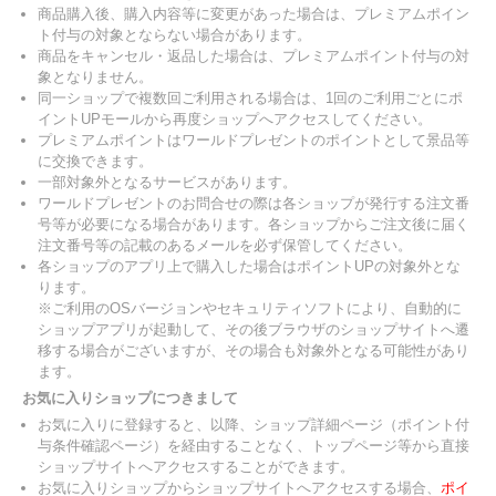
商品購入後、購入内容等に変更があった場合は、プレミアムポイン
ト付与の対象とならない場合があります。
商品をキャンセル・返品した場合は、プレミアムポイント付与の対
象となりません。
同一ショップで複数回ご利用される場合は、1回のご利用ごとにポ
イントUPモールから再度ショップへアクセスしてください。
プレミアムポイントはワールドプレゼントのポイントとして景品等
に交換できます。
一部対象外となるサービスがあります。
ワールドプレゼントのお問合せの際は各ショップが発行する注文番
号等が必要になる場合があります。各ショップからご注文後に届く
注文番号等の記載のあるメールを必ず保管してください。
各ショップのアプリ上で購入した場合はポイントUPの対象外とな
ります。
※ご利用のOSバージョンやセキュリティソフトにより、自動的に
ショップアプリが起動して、その後ブラウザのショップサイトへ遷
移する場合がございますが、その場合も対象外となる可能性があり
ます。
お気に入りショップにつきまして
お気に入りに登録すると、以降、ショップ詳細ページ（ポイント付
与条件確認ページ）を経由することなく、トップページ等から直接
ショップサイトへアクセスすることができます。
お気に入りショップからショップサイトへアクセスする場合、
ポイ