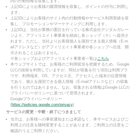
内の行動情報を収集します。
上記IDによりお客様の購買情報を収集し、ポイントの付与に利用し
ます。
上記IDによりお客様のサイト内の行動情報やサービス利用実績を収
集し、プロモーションやマーケティングに利用します。
上記IDは、当社が業務の委託を行っている株式会社デジタルガレー
ジより、アフィリエイト事業者を経由し各ショップ（※）へ提供さ
れます。ただし、当社よりお客様個人を識別できる個人情報（E-m
ailアドレスなど）がアフィリエイト事業者や各ショップへ伝送、開
示されることはありません。
※各ショップおよびアフィリエイト事業者一覧は
こちら
本ウェブサイトでは、お客様のご利用状況を把握するため、Google
LLCの技術を利用していますが、同社が収集を行う項目は利用ブラ
ウザ、利用端末、OS、アクセス元、アクセスした端末の位置情報
であり、個人を識別できる個人情報（E-mailアドレスなど）の収集
を行うものではありません。なお、収集される情報はGoogle LLCの
プライバシーポリシーに基づいて管理されます。
Googleプライバシーポリシー
(
https://policies.google.com/privacy
)
サービスの変更・中断・終了につきまして
当方は、お客様への事前通知または承諾なく、本サービスおよびご
利用上の注意を随時変更することがあります。ご利用上の注意をご
確認のうえご利用ください。