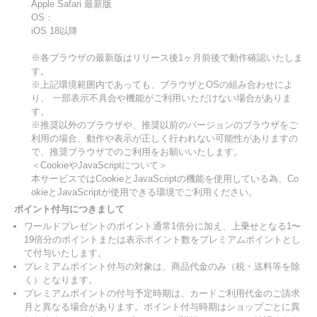
Apple Safari 最新版
OS：
iOS 18以降
※各ブラウザの最新版はリリース後1ヶ月前後で動作確認いたしま
す。
※上記環境範囲内であっても、ブラウザとOSの組み合わせによ
り、 一部表示不具合や機能がご利用いただけない場合がありま
す。
※推奨以外のブラウザや、推奨以前のバージョンのブラウザをご
利用の場合、動作や表示が正しく行われない可能性がありますの
で、推奨ブラウザでのご利用をお願いいたします。
＜CookieやJavaScriptについて＞
本サービスではCookieとJavaScriptの機能を使用している為、Co
okieとJavaScriptが使用できる環境でご利用ください。
ポイント付与につきまして
ワールドプレゼントのポイント通常1倍分に加え、上乗せとなる1〜
19倍分のポイントまたは表示ポイント数をプレミアムポイントとし
て付与いたします。
プレミアムポイント付与の対象は、商品代金のみ（税・送料等を除
く）となります。
プレミアムポイントの付与予定時期は、カードご利用代金のご請求
月と異なる場合があります。ポイント付与時期はショップごとに異