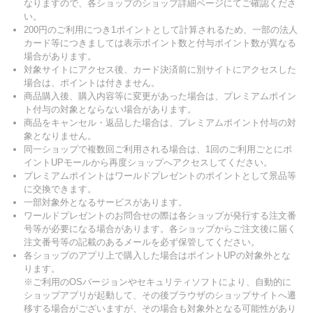
なりますので、各ショップのショップ詳細ページにてご確認くださ
い。
200円のご利用につき1ポイントとして計算されるため、一部の法人
カード等につきましては表示ポイント数と付与ポイント数が異なる
場合があります。
対象サイトにアクセス後、カード決済前に別サイトにアクセスした
場合は、ポイントは付きません。
商品購入後、購入内容等に変更があった場合は、プレミアムポイン
ト付与の対象とならない場合があります。
商品をキャンセル・返品した場合は、プレミアムポイント付与の対
象となりません。
同一ショップで複数回ご利用される場合は、1回のご利用ごとにポ
イントUPモールから再度ショップへアクセスしてください。
プレミアムポイントはワールドプレゼントのポイントとして景品等
に交換できます。
一部対象外となるサービスがあります。
ワールドプレゼントのお問合せの際は各ショップが発行する注文番
号等が必要になる場合があります。各ショップからご注文後に届く
注文番号等の記載のあるメールを必ず保管してください。
各ショップのアプリ上で購入した場合はポイントUPの対象外とな
ります。
※ご利用のOSバージョンやセキュリティソフトにより、自動的に
ショップアプリが起動して、その後ブラウザのショップサイトへ遷
移する場合がございますが、その場合も対象外となる可能性があり