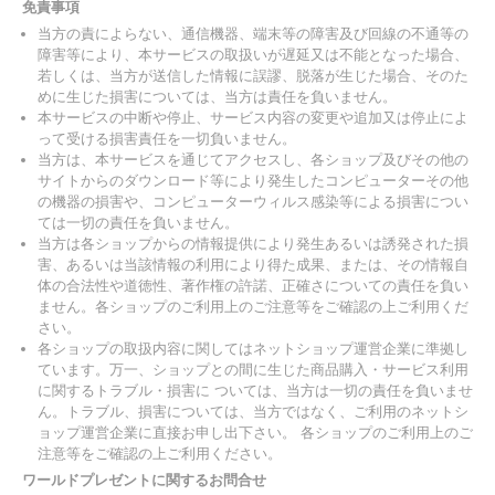
免責事項
当方の責によらない、通信機器、端末等の障害及び回線の不通等の
障害等により、本サービスの取扱いが遅延又は不能となった場合、
若しくは、当方が送信した情報に誤謬、脱落が生じた場合、そのた
めに生じた損害については、当方は責任を負いません。
本サービスの中断や停止、サービス内容の変更や追加又は停止によ
って受ける損害責任を一切負いません。
当方は、本サービスを通じてアクセスし、各ショップ及びその他の
サイトからのダウンロード等により発生したコンピューターその他
の機器の損害や、コンピューターウィルス感染等による損害につい
ては一切の責任を負いません。
当方は各ショップからの情報提供により発生あるいは誘発された損
害、あるいは当該情報の利用により得た成果、または、その情報自
体の合法性や道徳性、著作権の許諾、正確さについての責任を負い
ません。各ショップのご利用上のご注意等をご確認の上ご利用くだ
さい。
各ショップの取扱内容に関してはネットショップ運営企業に準拠し
ています。万一、ショップとの間に生じた商品購入・サービス利用
に関するトラブル・損害に ついては、当方は一切の責任を負いませ
ん。トラブル、損害については、当方ではなく、ご利用のネットシ
ョップ運営企業に直接お申し出下さい。 各ショップのご利用上のご
注意等をご確認の上ご利用ください。
ワールドプレゼントに関するお問合せ