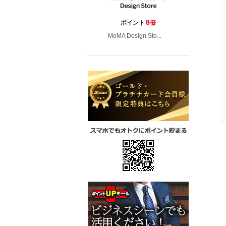
8
ポイント
倍
MoMA Design Sto...