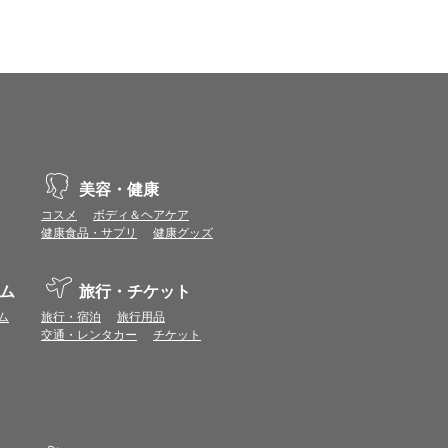
vaScriptが使用できる環境でご利用ください。
ポイントまたは表示ポイント数をプレミアムポイ
ます。
場合があります。ポイント付与時期はショップご
美容・健康
コスメ
ボディ＆ヘアケア
につきましては表示ポイント数と付与ポイント数
健康食品・サプリ
健康グッズ
イントは付きません。
象とならない場合があります。
ム
旅行・チケット
せん。
ールから再度ショップへアクセスしてください。
ム
旅行・宿泊
旅行用品
ます。
交通・レンタカー
チケット
になる場合があります。各ショップからご注文後
リが起動して、その後ブラウザのショップサイ
。