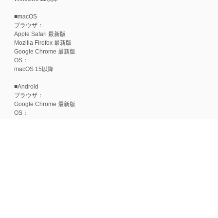
■macOS
ブラウザ：
Apple Safari 最新版
Mozilla Firefox 最新版
Google Chrome 最新版
OS：
macOS 15以降
■Android
ブラウザ：
Google Chrome 最新版
OS：
Android 15以降
■iOS
ブラウザ：
Apple Safari 最新版
OS：
iOS 18以降
※各ブラウザの最新版はリリース後1ヶ月前後で動作確認いたします。
※上記環境範囲内であっても、ブラウザとOSの組み合わせにより、 一部表
ます。
※推奨以外のブラウザや、推奨以前のバージョンのブラウザをご利用の場合