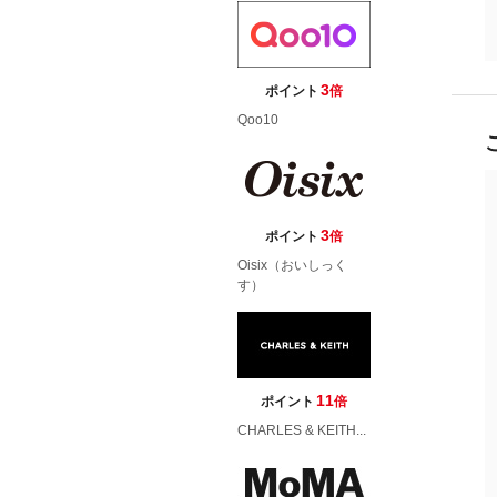
3
ポイント
倍
Qoo10
3
ポイント
倍
Oisix（おいしっく
す）
11
ポイント
倍
CHARLES & KEITH...