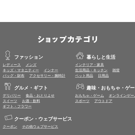
すので、推奨ブラウザでのご利用をお願いいたします。
＜CookieやJavaScriptについて＞
本サービスではCookieとJavaScriptの機能を使用している為、CookieとJa
ポイント付与につきまして
ワールドプレゼントのポイント通常1倍分に加え、上乗せとなる1〜19倍分の
ントとして付与いたします。
プレミアムポイント付与の対象は、商品代金のみ（税・送料等を除く）となり
プレミアムポイントの付与予定時期は、カードご利用代金のご請求月と異なる
ファッション
暮らしと生活
とに異なりますので、各ショップのショップ詳細ページにてご確認ください。
レディース
メンズ
インテリア・家具
200円のご利用につき1ポイントとして計算されるため、一部の法人カード等
キッズ・マタニティー
インナー
生活用品・キッチン
雑貨
が異なる場合があります。
バッグ・財布
アクセサリー・腕時計
ペット用品
日用品
対象サイトにアクセス後、カード決済前に別サイトにアクセスした場合は、ポ
商品購入後、購入内容等に変更があった場合は、プレミアムポイント付与の対
グルメ・ギフト
趣味・おもちゃ・ゲー
商品をキャンセル・返品した場合は、プレミアムポイント付与の対象となりま
同一ショップで複数回ご利用される場合は、1回のご利用ごとにポイントUPモ
デリバリー
食品・おとりよせ
おもちゃ・ゲーム
オンラインゲー
プレミアムポイントはワールドプレゼントのポイントとして景品等に交換でき
スイーツ
お酒・飲料
スポーツ
アウトドア
一部対象外となるサービスがあります。
ギフト・フラワー
ワールドプレゼントのお問合せの際は各ショップが発行する注文番号等が必要
に届く注文番号等の記載のあるメールを必ず保管してください。
クーポン・ウェブサービス
各ショップのアプリ上で購入した場合はポイントUPの対象外となります。
クーポン
その他ウェブサービス
※ご利用のOSバージョンやセキュリティソフトにより、自動的にショップアプ
トへ遷移する場合がございますが、その場合も対象外となる可能性があります