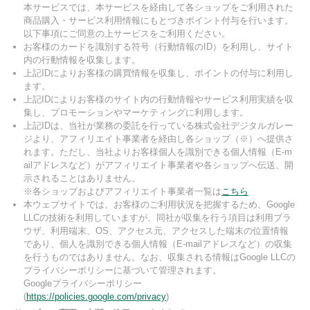
本サービスでは、本サービスを経由して各ショップをご利用された
商品購入・サービス利用情報にもとづきポイント付与を行います。
以下事項にご同意の上サービスをご利用ください。
お客様のカードを識別する符号（行動情報のID）を利用し、サイト
内の行動情報を収集します。
上記IDによりお客様の購買情報を収集し、ポイントの付与に利用し
ます。
上記IDによりお客様のサイト内の行動情報やサービス利用実績を収
集し、プロモーションやマーケティングに利用します。
上記IDは、当社が業務の委託を行っている株式会社デジタルガレー
ジより、アフィリエイト事業者を経由し各ショップ（※）へ提供さ
れます。ただし、当社よりお客様個人を識別できる個人情報（E-m
ailアドレスなど）がアフィリエイト事業者や各ショップへ伝送、開
示されることはありません。
※各ショップおよびアフィリエイト事業者一覧は
こちら
本ウェブサイトでは、お客様のご利用状況を把握するため、Google
LLCの技術を利用していますが、同社が収集を行う項目は利用ブラ
ウザ、利用端末、OS、アクセス元、アクセスした端末の位置情報
であり、個人を識別できる個人情報（E-mailアドレスなど）の収集
を行うものではありません。なお、収集される情報はGoogle LLCの
プライバシーポリシーに基づいて管理されます。
Googleプライバシーポリシー
(
https://policies.google.com/privacy
)