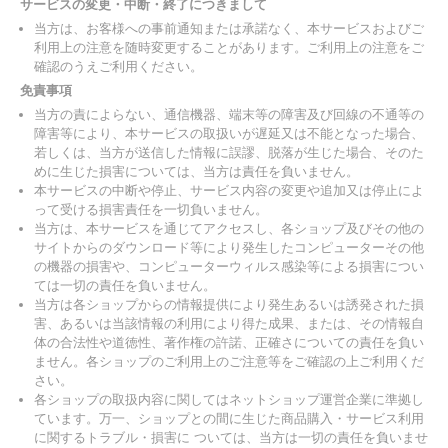
サービスの変更・中断・終了につきまして
当方は、お客様への事前通知または承諾なく、本サービスおよびご
利用上の注意を随時変更することがあります。ご利用上の注意をご
確認のうえご利用ください。
免責事項
当方の責によらない、通信機器、端末等の障害及び回線の不通等の
障害等により、本サービスの取扱いが遅延又は不能となった場合、
若しくは、当方が送信した情報に誤謬、脱落が生じた場合、そのた
めに生じた損害については、当方は責任を負いません。
本サービスの中断や停止、サービス内容の変更や追加又は停止によ
って受ける損害責任を一切負いません。
当方は、本サービスを通じてアクセスし、各ショップ及びその他の
サイトからのダウンロード等により発生したコンピューターその他
の機器の損害や、コンピューターウィルス感染等による損害につい
ては一切の責任を負いません。
当方は各ショップからの情報提供により発生あるいは誘発された損
害、あるいは当該情報の利用により得た成果、または、その情報自
体の合法性や道徳性、著作権の許諾、正確さについての責任を負い
ません。各ショップのご利用上のご注意等をご確認の上ご利用くだ
さい。
各ショップの取扱内容に関してはネットショップ運営企業に準拠し
ています。万一、ショップとの間に生じた商品購入・サービス利用
に関するトラブル・損害に ついては、当方は一切の責任を負いませ