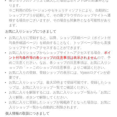
各ショップのアプリ上で購入した場合はポイントUPの対象外とな
ります。
※ご利用のOSバージョンやセキュリティソフトにより、自動的に
ショップアプリが起動して、その後ブラウザのショップサイトへ遷
移する場合がございますが、その場合も対象外となる可能性があり
ます。
お気に入りショップにつきまして
お気に入りに登録すると、以降、ショップ詳細ページ（ポイント付
与条件確認ページ）を経由することなく、トップページ等から直接
ショップサイトへアクセスすることができます。
お気に入りショップからショップサイトへアクセスする場合、
ポイ
ント付与条件等の各ショップの注意事項は表示されません
ので、予
めご注意ください。なお、各ショップの注意事項は、お気に入りシ
ョップの「＞＞このショップの注意事項」よりご確認ください。
お気に入りの登録、登録ショップの表示には、Vpassログインが必
要です。
お気に入りショップは、最大10件まで登録可能です。登録したショ
ップは、お気に入りショップ一覧でご確認ください。
お気に入りを解除するには、お気に入りショップ一覧から「お気に
入り解除」ボタンで解除してください。
お気に入りに登録したショップが掲載終了となった場合は、お気に
入りショップ一覧から自動的に削除されます。
個人情報の取扱につきまして