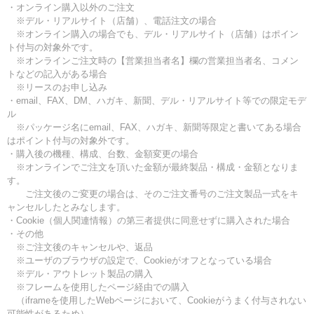
・オンライン購入以外のご注文
※デル・リアルサイト（店舗）、電話注文の場合
※オンライン購入の場合でも、デル・リアルサイト（店舗）はポイン
ト付与の対象外です。
※オンラインご注文時の【営業担当者名】欄の営業担当者名、コメン
トなどの記入がある場合
※リースのお申し込み
・email、FAX、DM、ハガキ、新聞、デル・リアルサイト等での限定モデ
ル
※パッケージ名にemail、FAX、ハガキ、新聞等限定と書いてある場合
はポイント付与の対象外です。
・購入後の機種、構成、台数、金額変更の場合
※オンラインでご注文を頂いた金額が最終製品・構成・金額となりま
す。
ご注文後のご変更の場合は、そのご注文番号のご注文製品一式をキ
ャンセルしたとみなします。
・Cookie（個人関連情報）の第三者提供に同意せずに購入された場合
・その他
※ご注文後のキャンセルや、返品
※ユーザのブラウザの設定で、Cookieがオフとなっている場合
※デル・アウトレット製品の購入
※フレームを使用したページ経由での購入
（iframeを使用したWebページにおいて、Cookieがうまく付与されない
可能性があるため）