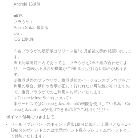
Android 15以降
■iOS
ブラウザ：
Apple Safari 最新版
OS：
iOS 18以降
※各ブラウザの最新版はリリース後1ヶ月前後で動作確認いたしま
す。
※上記環境範囲内であっても、ブラウザとOSの組み合わせによ
り、 一部表示不具合や機能がご利用いただけない場合がありま
す。
※推奨以外のブラウザや、推奨以前のバージョンのブラウザをご
利用の場合、動作や表示が正しく行われない可能性がありますの
で、推奨ブラウザでのご利用をお願いいたします。
＜CookieやJavaScriptについて＞
本サービスではCookieとJavaScriptの機能を使用している為、Co
okieとJavaScriptが使用できる環境でご利用ください。
ポイント付与につきまして
ワールドプレゼントのポイント通常1倍分に加え、上乗せとなる1〜
19倍分のポイントまたは表示ポイント数をプレミアムポイントとし
て付与いたします。