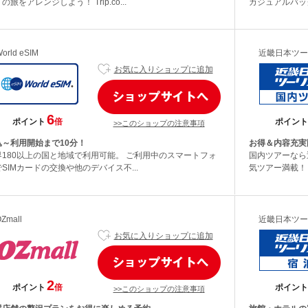
の旅をアレンジしよう！ Trip.co...
カジュアルバッ
orld eSIM
近畿日本ツー
お気に入りショップに追加
6
ポイント
倍
ポイント
>>このショップの注意事項
込～利用開始まで10分！
お得＆内容充実
界180以上の国と地域で利用可能。 ご利用中のスマートフォ
国内ツアーなら
SIMカードの交換や他のデバイス不...
気ツアー満載！ 
Zmall
近畿日本ツー
お気に入りショップに追加
2
ポイント
倍
ポイント
>>このショップの注意事項