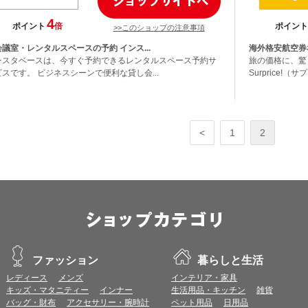
4
ポイント
倍
ポイント
>>このショップの注意事項
議室・レンタルスペースの予約 インス...
海外格安航空券ならS
ンスタベースは、今すぐ予約できるレンタルスペース予約サ
旅の価格に、驚
スです。 ビジネスシーンで便利な貸し会...
Surprice!（
<
1
2
ファッション
暮らしと生活
レディース
メンズ
インテリア・家具
キッズ・マタニティー
インナー
生活用品・キッチン
雑貨
バッグ・財布
アクセサリー・腕時計
ペット用品
日用品