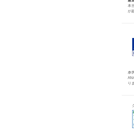
厳
本
が
ホテ
A
りま