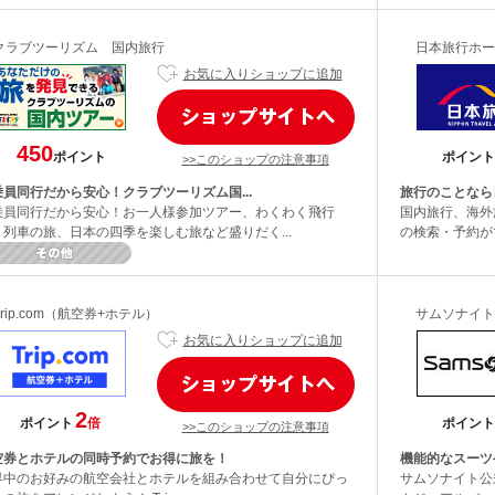
クラブツーリズム 国内旅行
日本旅行ホー
お気に入りショップに追加
450
ポイント
ポイント
>>このショップの注意事項
乗員同行だから安心！クラブツーリズム国...
旅行のことなら
乗員同行だから安心！お一人様参加ツアー、わくわく飛行
国内旅行、海外
・列車の旅、日本の四季を楽しむ旅など盛りだく...
の検索・予約が
Trip.com（航空券+ホテル）
サムソナイト
お気に入りショップに追加
2
ポイント
倍
ポイント
>>このショップの注意事項
空券とホテルの同時予約でお得に旅を！
機能的なスーツ
界中のお好みの航空会社とホテルを組み合わせて自分にぴっ
サムソナイト公