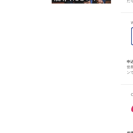
たり
W
申
世
ンで
O