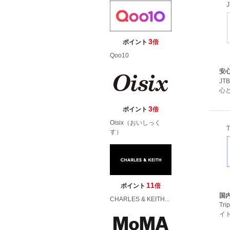
3
ポイント
倍
Qoo10
安
J
心と
3
ポイント
倍
Oisix（おいしっく
す）
11
ポイント
倍
国内
CHARLES & KEITH...
Tr
イト