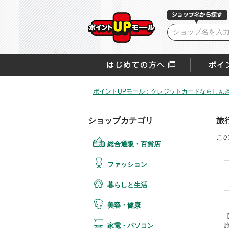
ポイントUPモール：クレジットカードならしん
ショップカテゴリ
旅
こ
総合通販・百貨店
ファッション
暮らしと生活
美容・健康
旅
家電・パソコン