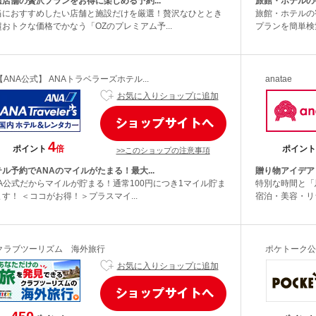
選店舗の贅沢プランをお得に楽しめる予約...
旅館・ホテルの
当におすすめしたい店舗と施設だけを厳選！贅沢なひととき
旅館・ホテルの
超おトクな価格でかなう「OZのプレミアム予...
プランを簡単検
【ANA公式】 ANAトラベラーズホテル...
anatae
お気に入りショップに追加
4
ポイント
倍
ポイント
>>このショップの注意事項
ル予約でANAのマイルがたまる！最大...
贈り物アイデア
NA公式だからマイルが貯まる！通常100円につき1マイル貯ま
特別な時間と「思
す！ ＜ココがお得！＞プラスマイ...
宿泊・美容・リラ
クラブツーリズム 海外旅行
ポケトーク公
お気に入りショップに追加