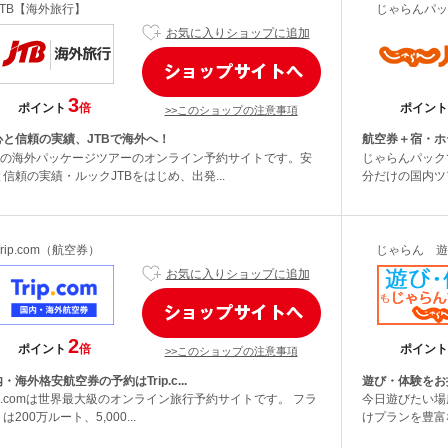
JTB【海外旅行】
じゃらんパッ
お気に入りショップに追加
3
ポイント
倍
ポイント
>>このショップの注意事項
心と信頼の実績、JTBで海外へ！
航空券＋宿・ホ
TBの海外パッケージツアーのオンライン予約サイトです。安
じゃらんパック
信頼の実績・ルックJTBをはじめ、出発...
分だけの国内ツア
Trip.com（航空券）
じゃらん 遊
お気に入りショップに追加
2
ポイント
倍
ポイント
>>このショップの注意事項
・海外格安航空券の予約はTrip.c...
遊び・体験をお
ip.comは世界最大級のオンライン旅行予約サイトです。 フラ
今日遊びたい場
は200万ルート、5,000...
けプランを豊富