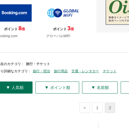
8
3
ポイント
倍
ポイント
倍
ooking.com
グローバルWiFi
現在のカテゴリ
：
旅行・チケット
より詳細なカテゴリ
：
旅行・宿泊
旅行用品
交通・レンタカー
チケット
▼
▼
▼
人気順
ポイント順
名前順
<
1
2