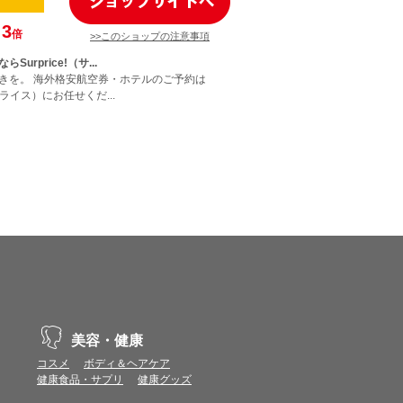
3
倍
>>このショップの注意事項
urprice!（サ...
きを。 海外格安航空券・ホテルのご予約は
サプライス）にお任せくだ...
美容・健康
コスメ
ボディ＆ヘアケア
健康食品・サプリ
健康グッズ