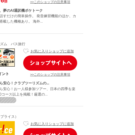
6
倍
>>このショップの注意事項
、夢のAI通訳機ポケトーク
話すだけの簡単操作。 発音練習機能のほか、カ
載した機種あり。 海外...
ズム バス旅行
お気に入りショップに追加
イント
>>このショップの注意事項
ら安心！クラブツーリズムの...
ら安心！お一人様参加ツアー、日本の四季を楽
00コース以上を掲載！厳選の...
!（サプライス）
お気に入りショップに追加