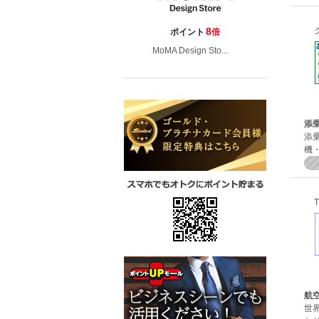
8
ポイント
倍
MoMA Design Sto...
添
添
機
航
世