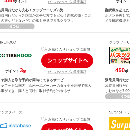
450
ポイント
ポイント
>>このショップの注意事項
乗員同行だから安心！クラブツーリズム海...
翻訳機を超えた
乗員同行だから外国語が苦手な方でも安心！趣味の旅・こだ
ボタンを押して
りの旅などあなただけの旅を発見できるクラブ...
メラ翻訳機能を搭
TIREHOOD
クラブツーリ
お気に入りショップに追加
3
450
ポイント
倍
ポ
>>このショップの注意事項
イヤ購入と取付予約が同時にできるサービ...
添乗員同行だか
イヤフッドは国内・欧米一流メーカーのタイヤを割安で購入
添乗員同行だか
る事ができ、購入と同時に取付予約が出来るサ...
しむ旅など7,0
インスタベース
Surprice
お気に入りショップに追加