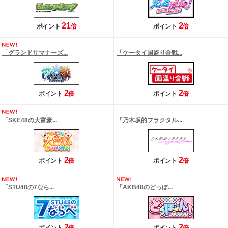
21
2
ポイント
倍
ポイント
倍
「グランドサマナーズ...
「ケータイ国盗り合戦...
2
2
ポイント
倍
ポイント
倍
「SKE48の大富豪...
「乃木坂的フラクタル...
2
2
ポイント
倍
ポイント
倍
「STU48の7なら...
「AKB48のどっぼ...
2
2