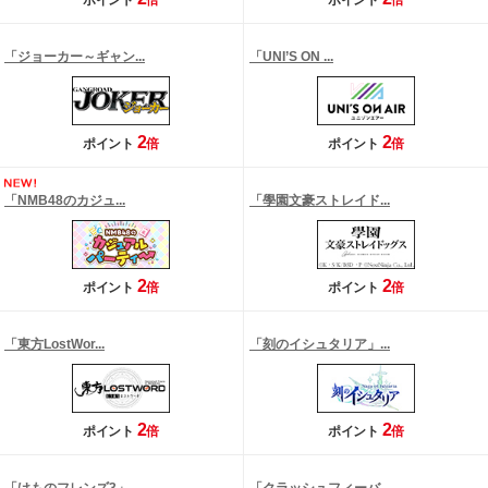
ポイント
倍
ポイント
倍
「ジョーカー～ギャン...
「UNI’S ON ...
2
2
ポイント
倍
ポイント
倍
「NMB48のカジュ...
「學園文豪ストレイド...
2
2
ポイント
倍
ポイント
倍
「東方LostWor...
「刻のイシュタリア」...
2
2
ポイント
倍
ポイント
倍