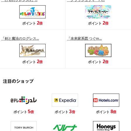
「けものフレンズ3」...
「クラッシュフィーバ...
2
2
ポイント
倍
ポイント
倍
「剣と魔法のログレス...
「未来家系図 つぐm...
2
2
ポイント
倍
ポイント
倍
5
3
8
ポイント
倍
ポイント
倍
ポイント
倍