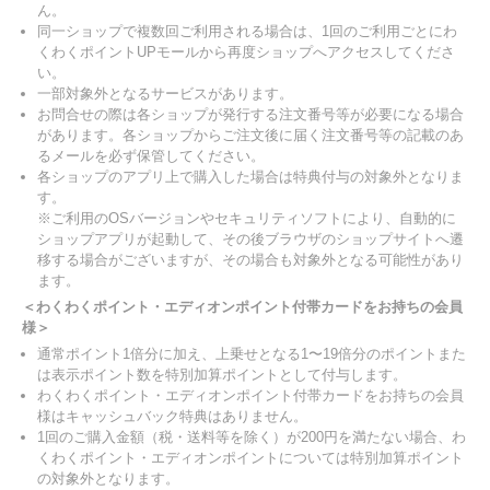
ん。
同一ショップで複数回ご利用される場合は、1回のご利用ごとにわ
くわくポイントUPモールから再度ショップへアクセスしてくださ
い。
一部対象外となるサービスがあります。
お問合せの際は各ショップが発行する注文番号等が必要になる場合
があります。各ショップからご注文後に届く注文番号等の記載のあ
るメールを必ず保管してください。
各ショップのアプリ上で購入した場合は特典付与の対象外となりま
す。
※ご利用のOSバージョンやセキュリティソフトにより、自動的に
ショップアプリが起動して、その後ブラウザのショップサイトへ遷
移する場合がございますが、その場合も対象外となる可能性があり
ます。
＜わくわくポイント・エディオンポイント付帯カードをお持ちの会員
様＞
通常ポイント1倍分に加え、上乗せとなる1〜19倍分のポイントまた
は表示ポイント数を特別加算ポイントとして付与します。
わくわくポイント・エディオンポイント付帯カードをお持ちの会員
様はキャッシュバック特典はありません。
1回のご購入金額（税・送料等を除く）が200円を満たない場合、わ
くわくポイント・エディオンポイントについては特別加算ポイント
の対象外となります。