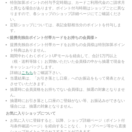
特別加算ポイントの付与予定時期は、カードご利用代金のご請求月
と異なる場合があります。ポイント付与時期はショップごとに異な
りますので、各ショップのショップ詳細ページにてご確認くださ
い。
定額ショップについては、表記金額相当分のポイントを付与しま
す。
＜提携先独自ポイント付帯カードをお持ちの会員様＞
提携先独自ポイント付帯カードをお持ちの会員様は特別加算ポイン
ト特典はありません。
期間中わくわくポイントUPモールを経由して、合計1万円以上
（税・送料等除く）お買物いただいた会員様の中から抽選で現金を
キャッシュバックします。
詳細は
こちら
をご確認下さい。
当選結果は、「お引き落とし口座」へのお振込をもって発表とかえ
させていただきます。
抽選時に会員資格をお持ちでない会員様は、抽選の対象となりませ
ん。
抽選時にお引き落とし口座のご登録がない等、お振込みができない
場合には、抽選の対象となりません。
お気に入りショップについて
お気に入りに登録すると、以降、ショップ詳細ページ（ポイント付
与条件確認ページ）を経由することなく、 トップページ等から直接
ショップサイトへアクセスすることができます。