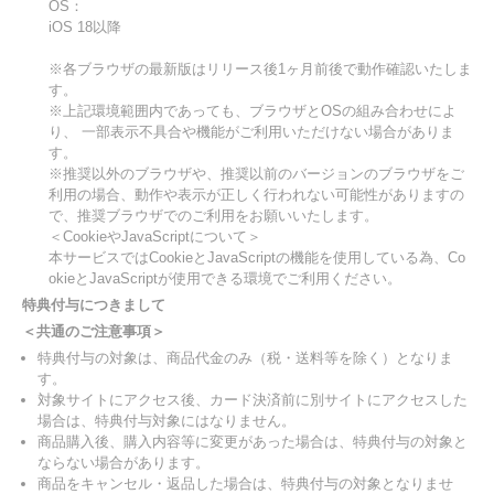
OS：
iOS 18以降
※各ブラウザの最新版はリリース後1ヶ月前後で動作確認いたしま
す。
※上記環境範囲内であっても、ブラウザとOSの組み合わせによ
り、 一部表示不具合や機能がご利用いただけない場合がありま
す。
※推奨以外のブラウザや、推奨以前のバージョンのブラウザをご
利用の場合、動作や表示が正しく行われない可能性がありますの
で、推奨ブラウザでのご利用をお願いいたします。
＜CookieやJavaScriptについて＞
本サービスではCookieとJavaScriptの機能を使用している為、Co
okieとJavaScriptが使用できる環境でご利用ください。
特典付与につきまして
＜共通のご注意事項＞
特典付与の対象は、商品代金のみ（税・送料等を除く）となりま
す。
対象サイトにアクセス後、カード決済前に別サイトにアクセスした
場合は、特典付与対象にはなりません。
商品購入後、購入内容等に変更があった場合は、特典付与の対象と
ならない場合があります。
商品をキャンセル・返品した場合は、特典付与の対象となりませ