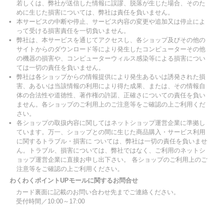
若しくは、弊社が送信した情報に誤謬、脱落が生じた場合、そのた
めに生じた損害については、弊社は責任を負いません。
本サービスの中断や停止、サービス内容の変更や追加又は停止によ
って受ける損害責任を一切負いません。
弊社は、本サービスを通じてアクセスし、各ショップ及びその他の
サイトからのダウンロード等により発生したコンピューターその他
の機器の損害や、コンピューターウィルス感染等による損害につい
ては一切の責任を負いません。
弊社は各ショップからの情報提供により発生あるいは誘発された損
害、あるいは当該情報の利用により得た成果、または、その情報自
体の合法性や道徳性、著作権の許諾、正確さについての責任を負い
ません。各ショップのご利用上のご注意等をご確認の上ご利用くだ
さい。
各ショップの取扱内容に関してはネットショップ運営企業に準拠し
ています。万一、ショップとの間に生じた商品購入・サービス利用
に関するトラブル・損害に ついては、弊社は一切の責任を負いませ
ん。トラブル、損害については、弊社ではなく、ご利用のネットシ
ョップ運営企業に直接お申し出下さい。 各ショップのご利用上のご
注意等をご確認の上ご利用ください。
わくわくポイントUPモールに関するお問合せ
カード裏面に記載のお問い合わせ先までご連絡ください。
受付時間／10:00～17:00