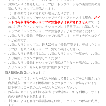
お気に入りに登録したショップは、トップページ等の画面左側のお
気に入りショップに表示されます。
（一部画面では表示されない場合があります。）
お気に入りショップからショップサイトへアクセスする場合、
ポイ
ント付与条件等の各ショップの注意事項は表示されません
ので、予
めご注意ください。なお、各ショップの注意事項は、お気に入りシ
ョップの「＞＞このショップの注意事項」よりご確認ください。
お気に入りの登録、登録ショップの表示には、セディナビへログイ
ンが必要です。
お気に入りショップは、最大20件まで登録可能です。登録したショ
ップは、お気に入りショップ一覧でご確認ください。
お気に入りを解除するには、お気に入りショップ一覧から「お気に
入り解除」ボタンで解除してください。
お気に入りに登録したショップが掲載終了となった場合は、お気に
入りショップ一覧から自動的に削除されます。
個人情報の取扱につきまして
本サービスでは、本サービスを経由して各ショップをご利用された
商品購入・サービス利用情報にもとづきポイント付与を行います。
以下事項にご同意の上サービスをご利用ください。
お客様のカードを識別する符号（行動情報のID）を利用し、サイト
内の行動情報を収集します。
上記IDによりお客様の購買情報を収集し、ポイントの付与に利用し
ます。