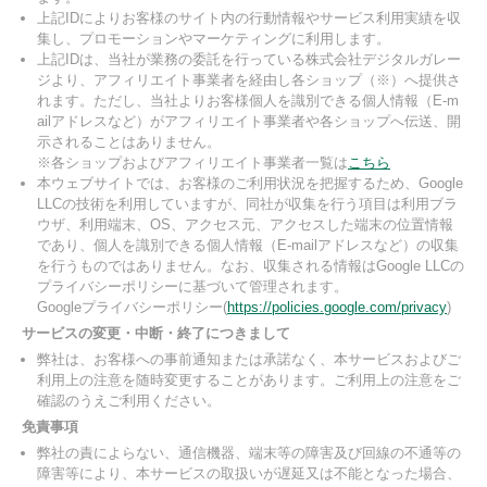
上記IDによりお客様のサイト内の行動情報やサービス利用実績を収
集し、プロモーションやマーケティングに利用します。
上記IDは、当社が業務の委託を行っている株式会社デジタルガレー
ジより、アフィリエイト事業者を経由し各ショップ（※）へ提供さ
れます。ただし、当社よりお客様個人を識別できる個人情報（E-m
ailアドレスなど）がアフィリエイト事業者や各ショップへ伝送、開
示されることはありません。
※各ショップおよびアフィリエイト事業者一覧は
こちら
本ウェブサイトでは、お客様のご利用状況を把握するため、Google
LLCの技術を利用していますが、同社が収集を行う項目は利用ブラ
ウザ、利用端末、OS、アクセス元、アクセスした端末の位置情報
であり、個人を識別できる個人情報（E-mailアドレスなど）の収集
を行うものではありません。なお、収集される情報はGoogle LLCの
プライバシーポリシーに基づいて管理されます。
Googleプライバシーポリシー(
https://policies.google.com/privacy
)
サービスの変更・中断・終了につきまして
弊社は、お客様への事前通知または承諾なく、本サービスおよびご
利用上の注意を随時変更することがあります。ご利用上の注意をご
確認のうえご利用ください。
免責事項
弊社の責によらない、通信機器、端末等の障害及び回線の不通等の
障害等により、本サービスの取扱いが遅延又は不能となった場合、