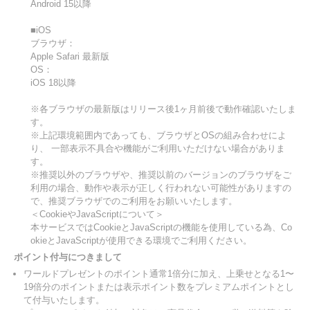
Android 15以降
■iOS
ブラウザ：
Apple Safari 最新版
OS：
iOS 18以降
※各ブラウザの最新版はリリース後1ヶ月前後で動作確認いたしま
す。
※上記環境範囲内であっても、ブラウザとOSの組み合わせによ
り、 一部表示不具合や機能がご利用いただけない場合がありま
す。
※推奨以外のブラウザや、推奨以前のバージョンのブラウザをご
利用の場合、動作や表示が正しく行われない可能性がありますの
で、推奨ブラウザでのご利用をお願いいたします。
＜CookieやJavaScriptについて＞
本サービスではCookieとJavaScriptの機能を使用している為、Co
okieとJavaScriptが使用できる環境でご利用ください。
ポイント付与につきまして
ワールドプレゼントのポイント通常1倍分に加え、上乗せとなる1〜
19倍分のポイントまたは表示ポイント数をプレミアムポイントとし
て付与いたします。