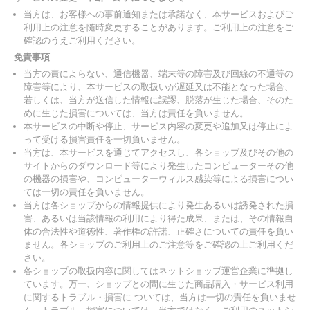
当方は、お客様への事前通知または承諾なく、本サービスおよびご
利用上の注意を随時変更することがあります。ご利用上の注意をご
確認のうえご利用ください。
免責事項
当方の責によらない、通信機器、端末等の障害及び回線の不通等の
障害等により、本サービスの取扱いが遅延又は不能となった場合、
若しくは、当方が送信した情報に誤謬、脱落が生じた場合、そのた
めに生じた損害については、当方は責任を負いません。
本サービスの中断や停止、サービス内容の変更や追加又は停止によ
って受ける損害責任を一切負いません。
当方は、本サービスを通じてアクセスし、各ショップ及びその他の
サイトからのダウンロード等により発生したコンピューターその他
の機器の損害や、コンピューターウィルス感染等による損害につい
ては一切の責任を負いません。
当方は各ショップからの情報提供により発生あるいは誘発された損
害、あるいは当該情報の利用により得た成果、または、その情報自
体の合法性や道徳性、著作権の許諾、正確さについての責任を負い
ません。各ショップのご利用上のご注意等をご確認の上ご利用くだ
さい。
各ショップの取扱内容に関してはネットショップ運営企業に準拠し
ています。万一、ショップとの間に生じた商品購入・サービス利用
に関するトラブル・損害に ついては、当方は一切の責任を負いませ