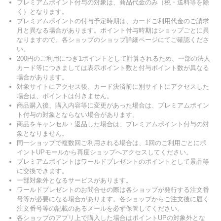
プレミアムポイント付与の対象は、商品代金のみ（税・送料等を除
く）となります。
プレミアムポイントの付与予定時期は、カードご利用代金のご請求
月と異なる場合があります。ポイント付与時期はショップごとに異
なりますので、各ショップのショップ詳細ページにてご確認くださ
い。
200円のご利用につき1ポイントとして計算されるため、一部の法人
カード等につきましては表示ポイント数と付与ポイント数が異なる
場合があります。
対象サイトにアクセス後、カード決済前に別サイトにアクセスした
場合は、ポイントは付きません。
商品購入後、購入内容等に変更があった場合は、プレミアムポイン
ト付与の対象とならない場合があります。
商品をキャンセル・返品した場合は、プレミアムポイント付与の対
象となりません。
同一ショップで複数回ご利用される場合は、1回のご利用ごとにポ
イントUPモールから再度ショップへアクセスしてください。
プレミアムポイントはワールドプレゼントのポイントとして景品等
に交換できます。
一部対象外となるサービスがあります。
ワールドプレゼントのお問合せの際は各ショップが発行する注文番
号等が必要になる場合があります。各ショップからご注文後に届く
注文番号等の記載のあるメールを必ず保管してください。
各ショップのアプリ上で購入した場合はポイントUPの対象外とな