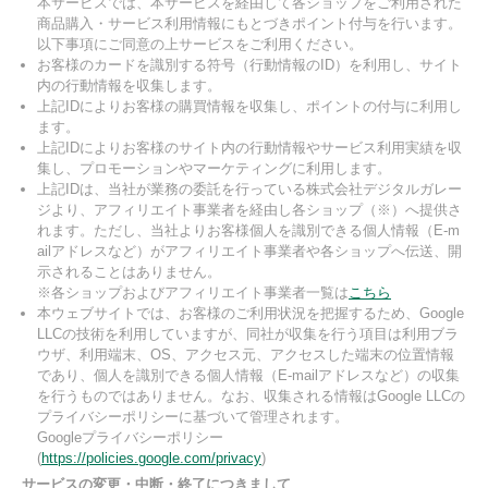
本サービスでは、本サービスを経由して各ショップをご利用された
商品購入・サービス利用情報にもとづきポイント付与を行います。
以下事項にご同意の上サービスをご利用ください。
お客様のカードを識別する符号（行動情報のID）を利用し、サイト
内の行動情報を収集します。
上記IDによりお客様の購買情報を収集し、ポイントの付与に利用し
ます。
上記IDによりお客様のサイト内の行動情報やサービス利用実績を収
集し、プロモーションやマーケティングに利用します。
上記IDは、当社が業務の委託を行っている株式会社デジタルガレー
ジより、アフィリエイト事業者を経由し各ショップ（※）へ提供さ
れます。ただし、当社よりお客様個人を識別できる個人情報（E-m
ailアドレスなど）がアフィリエイト事業者や各ショップへ伝送、開
示されることはありません。
※各ショップおよびアフィリエイト事業者一覧は
こちら
本ウェブサイトでは、お客様のご利用状況を把握するため、Google
LLCの技術を利用していますが、同社が収集を行う項目は利用ブラ
ウザ、利用端末、OS、アクセス元、アクセスした端末の位置情報
であり、個人を識別できる個人情報（E-mailアドレスなど）の収集
を行うものではありません。なお、収集される情報はGoogle LLCの
プライバシーポリシーに基づいて管理されます。
Googleプライバシーポリシー
(
https://policies.google.com/privacy
)
サービスの変更・中断・終了につきまして