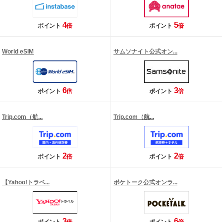
4
5
ポイント
倍
ポイント
倍
World eSIM
サムソナイト公式オン...
6
3
ポイント
倍
ポイント
倍
Trip.com（航...
Trip.com（航...
2
2
ポイント
倍
ポイント
倍
【Yahoo!トラベ...
ポケトーク公式オンラ...
3
6