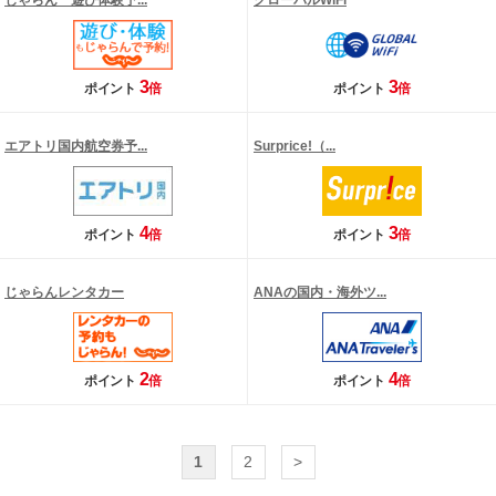
じゃらん 遊び体験予...
グローバルWiFi
3
3
ポイント
倍
ポイント
倍
エアトリ国内航空券予...
Surprice!（...
4
3
ポイント
倍
ポイント
倍
じゃらんレンタカー
ANAの国内・海外ツ...
2
4
ポイント
倍
ポイント
倍
1
2
>