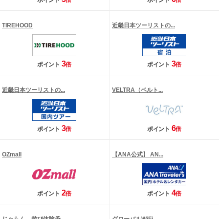
ポイント
倍
ポイント
倍
TIREHOOD
近畿日本ツーリストの...
3
3
ポイント
倍
ポイント
倍
近畿日本ツーリストの...
VELTRA（ベルト...
3
6
ポイント
倍
ポイント
倍
OZmall
【ANA公式】 AN...
2
4
ポイント
倍
ポイント
倍