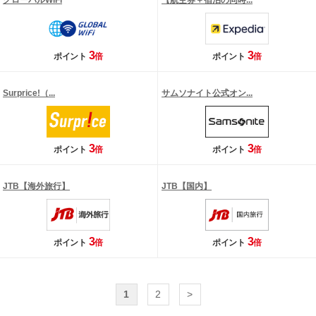
グローバルWiFi
【航空券＋宿泊の同時...
3
3
ポイント
倍
ポイント
倍
Surprice!（...
サムソナイト公式オン...
3
3
ポイント
倍
ポイント
倍
JTB【海外旅行】
JTB【国内】
3
3
ポイント
倍
ポイント
倍
1
2
>