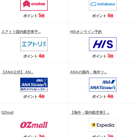
5
4
ポイント
倍
ポイント
倍
エアトリ国内航空券予...
HISオンライン予約
4
3
ポイント
倍
ポイント
倍
【ANA公式】 AN...
ANAの国内・海外ツ...
4
4
ポイント
倍
ポイント
倍
OZmall
【海外・国内航空券】...
2
2