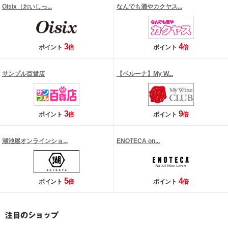
Oisix（おいしっ...
なんでも酒やカクヤス...
3
4
ポイント
倍
ポイント
倍
サンプル百貨店
【ベルーナ】My W...
3
9
ポイント
倍
ポイント
倍
湖池屋オンラインショ...
ENOTECA on...
5
4
ポイント
倍
ポイント
倍