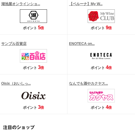
湖池屋オンラインショ...
【ベルーナ】My W...
5
9
ポイント
倍
ポイント
倍
サンプル百貨店
ENOTECA on...
3
4
ポイント
倍
ポイント
倍
Oisix（おいしっ...
なんでも酒やカクヤス...
3
4
ポイント
倍
ポイント
倍