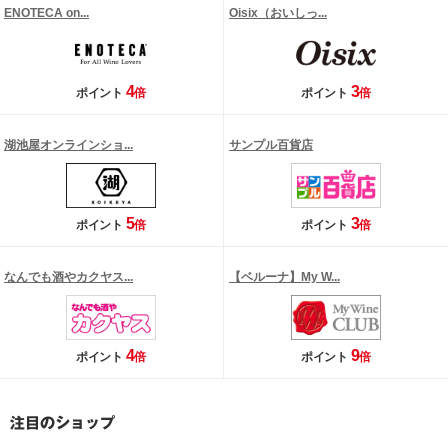
ENOTECA on...
Oisix（おいしっ...
4
3
ポイント
倍
ポイント
倍
湖池屋オンラインショ...
サンプル百貨店
5
3
ポイント
倍
ポイント
倍
なんでも酒やカクヤス...
【ベルーナ】My W...
4
9
ポイント
倍
ポイント
倍