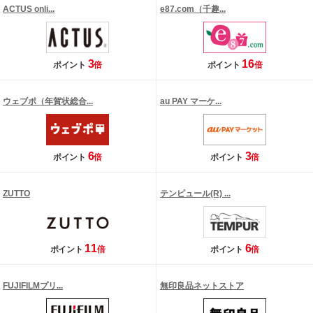
ACTUS onli...
e87.com（千趣...
3
16
ポイント
倍
ポイント
倍
ウェブポ（年賀状総合...
au PAY マーケ...
6
3
ポイント
倍
ポイント
倍
ZUTTO
テンピュール(R) ...
11
6
ポイント
倍
ポイント
倍
FUJIFILMプリ...
無印良品ネットストア