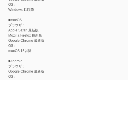
OS：
Windows 11以降
■macOS
ブラウザ：
Apple Safari 最新版
Mozilla Firefox 最新版
Google Chrome 最新版
OS：
macOS 15以降
■Android
ブラウザ：
Google Chrome 最新版
OS：
Android 15以降
■iOS
ブラウザ：
Apple Safari 最新版
OS：
iOS 18以降
※各ブラウザの最新版はリリース後1ヶ月前後で動作確認いたします。
※上記環境範囲内であっても、ブラウザとOSの組み合わせにより、 一部表