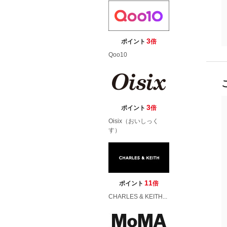
3
ポイント
倍
Qoo10
3
ポイント
倍
Oisix（おいしっく
す）
11
ポイント
倍
CHARLES & KEITH...