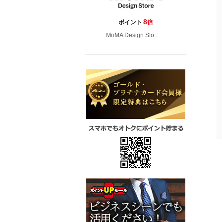
8
ポイント
倍
MoMA Design Sto...