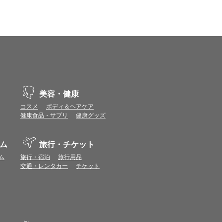
、動作や表示が正しく行われない可能性がありま
vaScriptが使用できる環境でご利用ください。
ポイントまたは表示ポイント数をプレミアムポイ
美容・健康
ます。
コスメ
ボディ＆ヘアケア
場合があります。ポイント付与時期はショップご
健康食品・サプリ
健康グッズ
につきましては表示ポイント数と付与ポイント数
ム
旅行・チケット
イントは付きません。
象とならない場合があります。
ム
旅行・宿泊
旅行用品
せん。
交通・レンタカー
チケット
ールから再度ショップへアクセスしてください。
ます。
になる場合があります。各ショップからご注文後