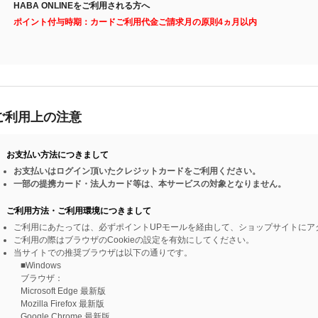
HABA ONLINEをご利用される方へ
ポイント付与時期：カードご利用代金ご請求月の原則4ヵ月以内
ご利用上の注意
お支払い方法につきまして
お支払いはログイン頂いたクレジットカードをご利用ください。
一部の提携カード・法人カード等は、本サービスの対象となりません。
ご利用方法・ご利用環境につきまして
ご利用にあたっては、必ずポイントUPモールを経由して、ショップサイトにア
ご利用の際はブラウザのCookieの設定を有効にしてください。
当サイトでの推奨ブラウザは以下の通りです。
■Windows
ブラウザ：
Microsoft Edge 最新版
Mozilla Firefox 最新版
Google Chrome 最新版