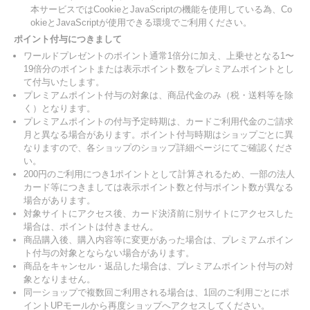
本サービスではCookieとJavaScriptの機能を使用している為、Co
okieとJavaScriptが使用できる環境でご利用ください。
ポイント付与につきまして
ワールドプレゼントのポイント通常1倍分に加え、上乗せとなる1〜
19倍分のポイントまたは表示ポイント数をプレミアムポイントとし
て付与いたします。
プレミアムポイント付与の対象は、商品代金のみ（税・送料等を除
く）となります。
プレミアムポイントの付与予定時期は、カードご利用代金のご請求
月と異なる場合があります。ポイント付与時期はショップごとに異
なりますので、各ショップのショップ詳細ページにてご確認くださ
い。
200円のご利用につき1ポイントとして計算されるため、一部の法人
カード等につきましては表示ポイント数と付与ポイント数が異なる
場合があります。
対象サイトにアクセス後、カード決済前に別サイトにアクセスした
場合は、ポイントは付きません。
商品購入後、購入内容等に変更があった場合は、プレミアムポイン
ト付与の対象とならない場合があります。
商品をキャンセル・返品した場合は、プレミアムポイント付与の対
象となりません。
同一ショップで複数回ご利用される場合は、1回のご利用ごとにポ
イントUPモールから再度ショップへアクセスしてください。