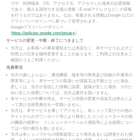
ウザ、利用端末、OS、アクセス元、アクセスした端末の位置情報
であり、個人を識別できる個人情報（E-mailアドレスなど）の収集
を行うものではありません。なお、収集される情報はGoogle LLCの
プライバシーポリシーに基づいて管理されます。
Googleプライバシーポリシー
(
https://policies.google.com/privacy
)
サービスの変更・中断・終了につきまして
当方は、お客様への事前通知または承諾なく、本サービスおよびご
利用上の注意を随時変更することがあります。ご利用上の注意をご
確認のうえご利用ください。
免責事項
当方の責によらない、通信機器、端末等の障害及び回線の不通等の
障害等により、本サービスの取扱いが遅延又は不能となった場合、
若しくは、当方が送信した情報に誤謬、脱落が生じた場合、そのた
めに生じた損害については、当方は責任を負いません。
本サービスの中断や停止、サービス内容の変更や追加又は停止によ
って受ける損害責任を一切負いません。
当方は、本サービスを通じてアクセスし、各ショップ及びその他の
サイトからのダウンロード等により発生したコンピューターその他
の機器の損害や、コンピューターウィルス感染等による損害につい
ては一切の責任を負いません。
当方は各ショップからの情報提供により発生あるいは誘発された損