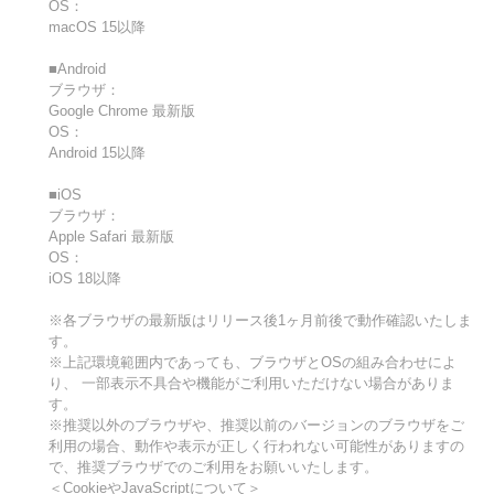
OS：
macOS 15以降
■Android
ブラウザ：
Google Chrome 最新版
OS：
Android 15以降
■iOS
ブラウザ：
Apple Safari 最新版
OS：
iOS 18以降
※各ブラウザの最新版はリリース後1ヶ月前後で動作確認いたしま
す。
※上記環境範囲内であっても、ブラウザとOSの組み合わせによ
り、 一部表示不具合や機能がご利用いただけない場合がありま
す。
※推奨以外のブラウザや、推奨以前のバージョンのブラウザをご
利用の場合、動作や表示が正しく行われない可能性がありますの
で、推奨ブラウザでのご利用をお願いいたします。
＜CookieやJavaScriptについて＞