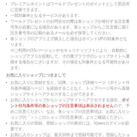
プレミアムポイントはワールドプレゼントのポイントとして景品等
に交換できます。
一部対象外となるサービスがあります。
ワールドプレゼントのお問合せの際は各ショップが発行する注文番
号等が必要になる場合があります。各ショップからご注文後に届く
注文番号等の記載のあるメールを必ず保管してください。
各ショップのアプリ上で購入した場合はポイントUPの対象外とな
ります。
※ご利用のOSバージョンやセキュリティソフトにより、自動的に
ショップアプリが起動して、その後ブラウザのショップサイトへ遷
移する場合がございますが、その場合も対象外となる可能性があり
ます。
お気に入りショップにつきまして
お気に入りに登録すると、以降、ショップ詳細ページ（ポイント付
与条件確認ページ）を経由することなく、トップページ等から直接
ショップサイトへアクセスすることができます。
お気に入りショップからショップサイトへアクセスする場合、
ポイ
ント付与条件等の各ショップの注意事項は表示されません
ので、予
めご注意ください。なお、各ショップの注意事項は、お気に入りシ
ョップの「＞＞このショップの注意事項」よりご確認ください。
お気に入りの登録、登録ショップの表示には、Vpassログインが必
要です。
お気に入りショップは、最大10件まで登録可能です。登録したショ