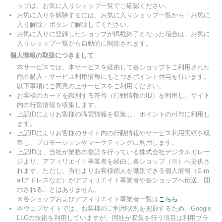
ップは、お気に入りショップ一覧でご確認ください。
お気に入りを解除するには、お気に入りショップ一覧から「お気に
入り解除」ボタンで解除してください。
お気に入りに登録したショップが掲載終了となった場合は、お気に
入りショップ一覧から自動的に削除されます。
個人情報の取扱につきまして
本サービスでは、本サービスを経由して各ショップをご利用された
商品購入・サービス利用情報にもとづきポイント付与を行います。
以下事項にご同意の上サービスをご利用ください。
お客様のカードを識別する符号（行動情報のID）を利用し、サイト
内の行動情報を収集します。
上記IDによりお客様の購買情報を収集し、ポイントの付与に利用し
ます。
上記IDによりお客様のサイト内の行動情報やサービス利用実績を収
集し、プロモーションやマーケティングに利用します。
上記IDは、当社が業務の委託を行っている株式会社デジタルガレー
ジより、アフィリエイト事業者を経由し各ショップ（※）へ提供さ
れます。ただし、当社よりお客様個人を識別できる個人情報（E-m
ailアドレスなど）がアフィリエイト事業者や各ショップへ伝送、開
示されることはありません。
※各ショップおよびアフィリエイト事業者一覧は
こちら
本ウェブサイトでは、お客様のご利用状況を把握するため、Google
LLCの技術を利用していますが、同社が収集を行う項目は利用ブラ