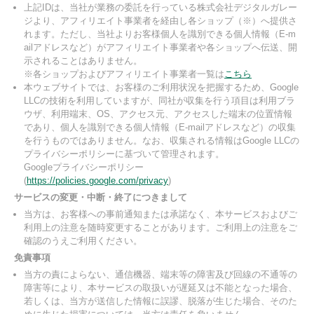
上記IDは、当社が業務の委託を行っている株式会社デジタルガレー
ジより、アフィリエイト事業者を経由し各ショップ（※）へ提供さ
れます。ただし、当社よりお客様個人を識別できる個人情報（E-m
ailアドレスなど）がアフィリエイト事業者や各ショップへ伝送、開
示されることはありません。
※各ショップおよびアフィリエイト事業者一覧は
こちら
本ウェブサイトでは、お客様のご利用状況を把握するため、Google
LLCの技術を利用していますが、同社が収集を行う項目は利用ブラ
ウザ、利用端末、OS、アクセス元、アクセスした端末の位置情報
であり、個人を識別できる個人情報（E-mailアドレスなど）の収集
を行うものではありません。なお、収集される情報はGoogle LLCの
プライバシーポリシーに基づいて管理されます。
Googleプライバシーポリシー
(
https://policies.google.com/privacy
)
サービスの変更・中断・終了につきまして
当方は、お客様への事前通知または承諾なく、本サービスおよびご
利用上の注意を随時変更することがあります。ご利用上の注意をご
確認のうえご利用ください。
免責事項
当方の責によらない、通信機器、端末等の障害及び回線の不通等の
障害等により、本サービスの取扱いが遅延又は不能となった場合、
若しくは、当方が送信した情報に誤謬、脱落が生じた場合、そのた