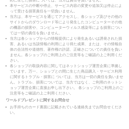
めに生じた損害については、当方は責任を負いません。
本サービスの中断や停止、サービス内容の変更や追加又は停止によ
って受ける損害責任を一切負いません。
当方は、本サービスを通じてアクセスし、各ショップ及びその他の
サイトからのダウンロード等により発生したコンピューターその他
の機器の損害や、コンピューターウィルス感染等による損害につい
ては一切の責任を負いません。
当方は各ショップからの情報提供により発生あるいは誘発された損
害、あるいは当該情報の利用により得た成果、または、その情報自
体の合法性や道徳性、著作権の許諾、正確さについての責任を負い
ません。各ショップのご利用上のご注意等をご確認の上ご利用くだ
さい。
各ショップの取扱内容に関してはネットショップ運営企業に準拠し
ています。万一、ショップとの間に生じた商品購入・サービス利用
に関するトラブル・損害に ついては、当方は一切の責任を負いませ
ん。トラブル、損害については、当方ではなく、ご利用のネットシ
ョップ運営企業に直接お申し出下さい。 各ショップのご利用上のご
注意等をご確認の上ご利用ください。
ワールドプレゼントに関するお問合せ
お手持ちのカード裏面に記載されている連絡先までお問合せくださ
い。