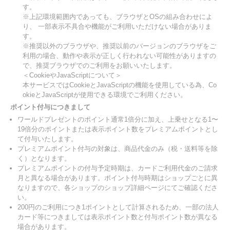
す。
※上記環境範囲内であっても、ブラウザとOSの組み合わせによ
り、 一部表示不具合や機能がご利用いただけない場合がありま
す。
※推奨以外のブラウザや、推奨以前のバージョンのブラウザをご
利用の場合、動作や表示が正しく行われない可能性がありますの
で、推奨ブラウザでのご利用をお願いいたします。
＜CookieやJavaScriptについて＞
本サービスではCookieとJavaScriptの機能を使用している為、Co
okieとJavaScriptが使用できる環境でご利用ください。
ポイント付与につきまして
ワールドプレゼントのポイント通常1倍分に加え、上乗せとなる1〜
19倍分のポイントまたは表示ポイント数をプレミアムポイントとし
て付与いたします。
プレミアムポイント付与の対象は、商品代金のみ（税・送料等を除
く）となります。
プレミアムポイントの付与予定時期は、カードご利用代金のご請求
月と異なる場合があります。ポイント付与時期はショップごとに異
なりますので、各ショップのショップ詳細ページにてご確認くださ
い。
200円のご利用につき1ポイントとして計算されるため、一部の法人
カード等につきましては表示ポイント数と付与ポイント数が異なる
場合があります。