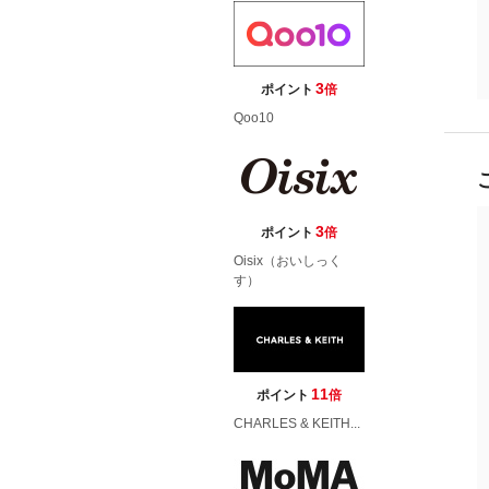
3
ポイント
倍
Qoo10
3
ポイント
倍
Oisix（おいしっく
す）
11
ポイント
倍
CHARLES & KEITH...