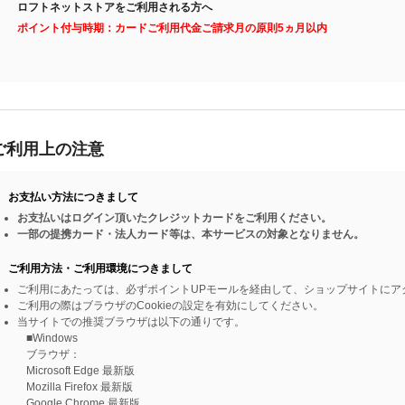
ロフトネットストアをご利用される方へ
ポイント付与時期：カードご利用代金ご請求月の原則5ヵ月以内
ご利用上の注意
お支払い方法につきまして
お支払いはログイン頂いたクレジットカードをご利用ください。
一部の提携カード・法人カード等は、本サービスの対象となりません。
ご利用方法・ご利用環境につきまして
ご利用にあたっては、必ずポイントUPモールを経由して、ショップサイトにア
ご利用の際はブラウザのCookieの設定を有効にしてください。
当サイトでの推奨ブラウザは以下の通りです。
■Windows
ブラウザ：
Microsoft Edge 最新版
Mozilla Firefox 最新版
Google Chrome 最新版