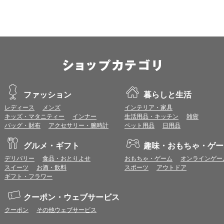
ます。
※推奨以外のブラウザや、推奨以前のバージョンのブラウザをご利用の場合
すので、推奨ブラウザでのご利用をお願いいたします。
＜CookieやJavaScriptについて＞
本サービスではCookieとJavaScriptの機能を使用している為、CookieとJa
ポイント付与につきまして
ワールドプレゼントのポイント通常1倍分に加え、上乗せとなる1〜19倍分の
ントとして付与いたします。
ファッション
暮らしと生活
プレミアムポイント付与の対象は、商品代金のみ（税・送料等を除く）となり
レディース
メンズ
インテリア・家具
プレミアムポイントの付与予定時期は、カードご利用代金のご請求月と異なる
キッズ・マタニティー
インナー
生活用品・キッチン
雑貨
とに異なりますので、各ショップのショップ詳細ページにてご確認ください。
バッグ・財布
アクセサリー・腕時計
ペット用品
日用品
200円のご利用につき1ポイントとして計算されるため、一部の法人カード等
が異なる場合があります。
グルメ・ギフト
趣味・おもちゃ・ゲー
対象サイトにアクセス後、カード決済前に別サイトにアクセスした場合は、ポ
商品購入後、購入内容等に変更があった場合は、プレミアムポイント付与の対
デリバリー
食品・おとりよせ
おもちゃ・ゲーム
オンラインゲー
商品をキャンセル・返品した場合は、プレミアムポイント付与の対象となりま
スイーツ
お酒・飲料
スポーツ
アウトドア
同一ショップで複数回ご利用される場合は、1回のご利用ごとにポイントUPモ
ギフト・フラワー
プレミアムポイントはワールドプレゼントのポイントとして景品等に交換でき
一部対象外となるサービスがあります。
クーポン・ウェブサービス
ワールドプレゼントのお問合せの際は各ショップが発行する注文番号等が必要
クーポン
その他ウェブサービス
に届く注文番号等の記載のあるメールを必ず保管してください。
各ショップのアプリ上で購入した場合はポイントUPの対象外となります。