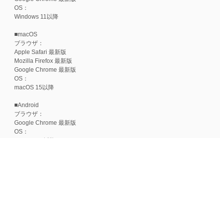
OS：
Windows 11以降
■macOS
ブラウザ：
Apple Safari 最新版
Mozilla Firefox 最新版
Google Chrome 最新版
OS：
macOS 15以降
■Android
ブラウザ：
Google Chrome 最新版
OS：
Android 15以降
■iOS
ブラウザ：
Apple Safari 最新版
OS：
iOS 18以降
※各ブラウザの最新版はリリース後1ヶ月前後で動作確認いたします。
※上記環境範囲内であっても、ブラウザとOSの組み合わせにより、 一部表