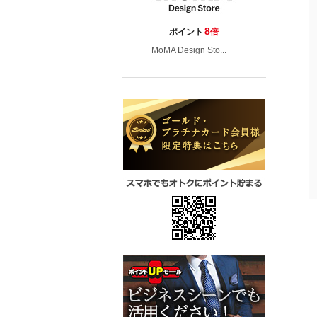
8
ポイント
倍
MoMA Design Sto...