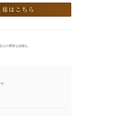
点以上の豊富な品揃え。
。
です。