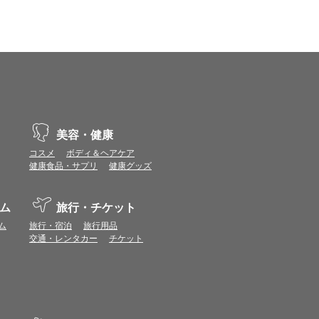
、動作や表示が正しく行われない可能性がありま
vaScriptが使用できる環境でご利用ください。
ポイントまたは表示ポイント数をプレミアムポイ
美容・健康
ます。
コスメ
ボディ＆ヘアケア
場合があります。ポイント付与時期はショップご
健康食品・サプリ
健康グッズ
につきましては表示ポイント数と付与ポイント数
ム
旅行・チケット
イントは付きません。
象とならない場合があります。
ム
旅行・宿泊
旅行用品
せん。
交通・レンタカー
チケット
ールから再度ショップへアクセスしてください。
ます。
になる場合があります。各ショップからご注文後