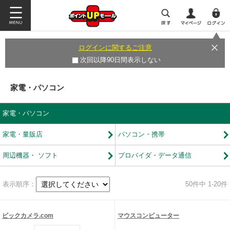
ログインに関するご注意
次回以降90日間表示しない
家電・パソコン
家電・パソコン
家電・量販店
パソコン・携帯
周辺機器・ ソフト
プロバイダ・データ通信
表示順序：
50
件中 1-20件
ビックカメラ.com
マウスコンピューター