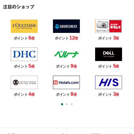
6
12
3
ポイント
倍
ポイント
倍
ポイント
倍
5
9
5
ポイント
倍
ポイント
倍
ポイント
倍
4
8
3
ポイント
倍
ポイント
倍
ポイント
倍