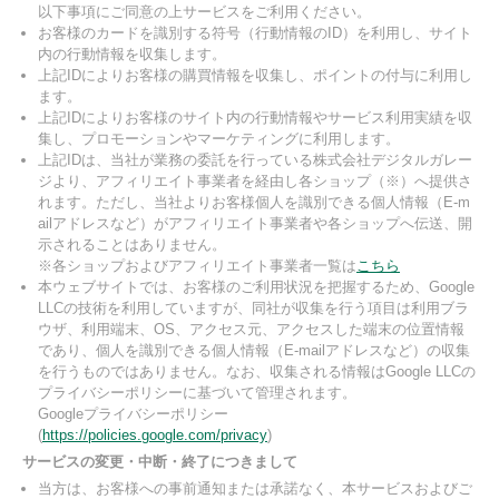
以下事項にご同意の上サービスをご利用ください。
お客様のカードを識別する符号（行動情報のID）を利用し、サイト
内の行動情報を収集します。
上記IDによりお客様の購買情報を収集し、ポイントの付与に利用し
ます。
上記IDによりお客様のサイト内の行動情報やサービス利用実績を収
集し、プロモーションやマーケティングに利用します。
上記IDは、当社が業務の委託を行っている株式会社デジタルガレー
ジより、アフィリエイト事業者を経由し各ショップ（※）へ提供さ
れます。ただし、当社よりお客様個人を識別できる個人情報（E-m
ailアドレスなど）がアフィリエイト事業者や各ショップへ伝送、開
示されることはありません。
※各ショップおよびアフィリエイト事業者一覧は
こちら
本ウェブサイトでは、お客様のご利用状況を把握するため、Google
LLCの技術を利用していますが、同社が収集を行う項目は利用ブラ
ウザ、利用端末、OS、アクセス元、アクセスした端末の位置情報
であり、個人を識別できる個人情報（E-mailアドレスなど）の収集
を行うものではありません。なお、収集される情報はGoogle LLCの
プライバシーポリシーに基づいて管理されます。
Googleプライバシーポリシー
(
https://policies.google.com/privacy
)
サービスの変更・中断・終了につきまして
当方は、お客様への事前通知または承諾なく、本サービスおよびご