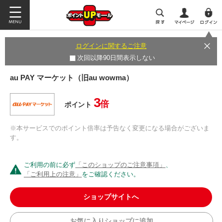
ログインに関するご注意
次回以降90日間表示しない
au PAY マーケット（旧au wowma）
3
倍
ポイント
※本サービスでのポイント倍率は予告なく変更になる場合がございま
す。
ご利用の前に必ず
「このショップのご注意事項」
、
「ご利用上の注意」
をご確認ください。
ショップサイトへ
お気に入りショップに追加