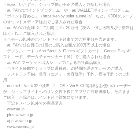
・転売、いたずら、ショップ側が不正の購入と判断した場合
・au PAYのポイントプログラム や au WALLETポイントプログラム
「ポイント貯める」（https://enjoy.point.auone.jp/）など、KDDIグループ
のオウンドメディア経由でご購入された場合
・au PAYの1会員IDにて月間（※）20万円（税込、但し送料及び手数料は
除く）以上ご購入された場合
※当モール以外のポイントサイト経由でのご利用分を含みます。
・au PAYの1会員IDの1回のご購入金額が100万円以上の場合
・デジタルコード（App Store ＆ iTunes ギフトカード、Google Play ギ
フトコード、データチャージカード等）でご購入された場合
・au PAY マーケット出店ショップによる自社商品購入
・当サイト経由でショップに遷移後、24時間を過ぎてからのご購入
・レストラン予約、美容（エステ・美容院等）予約、宿泊予約でのご利
用
・android：Ver.4.32.0以降 / iOS：Ver.5.30.1以降をお使いのユーザー
が、ショップサイトへのリンク押下後にアプリに自動遷移し、そのまま
ご購入した場合はポイント付与対象になります。
・下記ドメイン以外での商品購入
wowma.jp
plus.wowma.jp
app.wowma.jp
www.wowma.jp