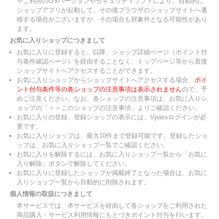
※ご利用のOSバージョンやセキュリティソフトにより、自動的に
ショップアプリが起動して、その後ブラウザのショップサイトへ遷
移する場合がございますが、その場合も対象外となる可能性があり
ます。
お気に入りショップにつきまして
お気に入りに登録すると、以降、ショップ詳細ページ（ポイント付
与条件確認ページ）を経由することなく、トップページ等から直接
ショップサイトへアクセスすることができます。
お気に入りショップからショップサイトへアクセスする場合、
ポイ
ント付与条件等の各ショップの注意事項は表示されません
ので、予
めご注意ください。なお、各ショップの注意事項は、お気に入りシ
ョップの「＞＞このショップの注意事項」よりご確認ください。
お気に入りの登録、登録ショップの表示には、Vpassログインが必
要です。
お気に入りショップは、最大10件まで登録可能です。登録したショ
ップは、お気に入りショップ一覧でご確認ください。
お気に入りを解除するには、お気に入りショップ一覧から「お気に
入り解除」ボタンで解除してください。
お気に入りに登録したショップが掲載終了となった場合は、お気に
入りショップ一覧から自動的に削除されます。
個人情報の取扱につきまして
本サービスでは、本サービスを経由して各ショップをご利用された
商品購入・サービス利用情報にもとづきポイント付与を行います。