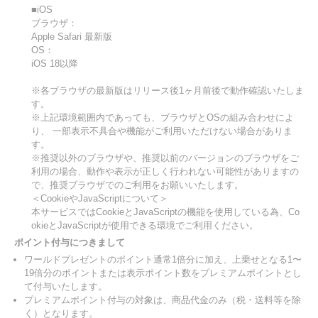
■iOS
ブラウザ：
Apple Safari 最新版
OS：
iOS 18以降
※各ブラウザの最新版はリリース後1ヶ月前後で動作確認いたしま
す。
※上記環境範囲内であっても、ブラウザとOSの組み合わせによ
り、 一部表示不具合や機能がご利用いただけない場合がありま
す。
※推奨以外のブラウザや、推奨以前のバージョンのブラウザをご
利用の場合、動作や表示が正しく行われない可能性がありますの
で、推奨ブラウザでのご利用をお願いいたします。
＜CookieやJavaScriptについて＞
本サービスではCookieとJavaScriptの機能を使用している為、Co
okieとJavaScriptが使用できる環境でご利用ください。
ポイント付与につきまして
ワールドプレゼントのポイント通常1倍分に加え、上乗せとなる1〜
19倍分のポイントまたは表示ポイント数をプレミアムポイントとし
て付与いたします。
プレミアムポイント付与の対象は、商品代金のみ（税・送料等を除
く）となります。