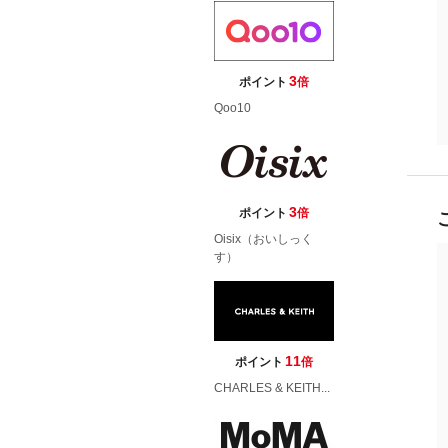
3
ポイント
倍
Qoo10
3
ポイント
倍
Oisix（おいしっく
す）
11
ポイント
倍
CHARLES & KEITH...