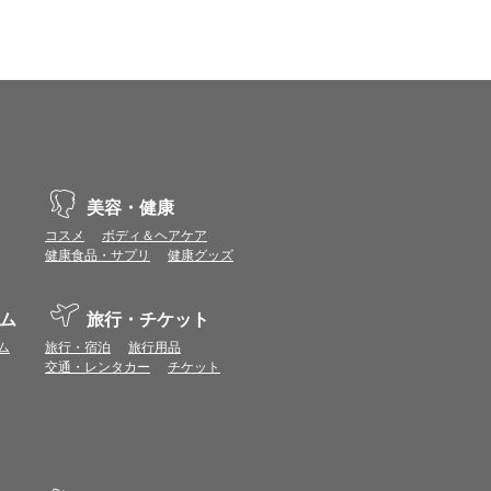
示不具合や機能がご利用いただけない場合があり
、動作や表示が正しく行われない可能性がありま
vaScriptが使用できる環境でご利用ください。
美容・健康
コスメ
ボディ＆ヘアケア
ポイントまたは表示ポイント数をプレミアムポイ
健康食品・サプリ
健康グッズ
ます。
場合があります。ポイント付与時期はショップご
ム
旅行・チケット
につきましては表示ポイント数と付与ポイント数
ム
旅行・宿泊
旅行用品
交通・レンタカー
チケット
イントは付きません。
象とならない場合があります。
せん。
ールから再度ショップへアクセスしてください。
ます。