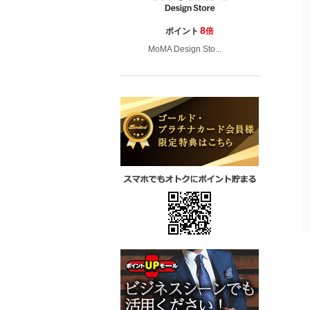
8
ポイント
倍
MoMA Design Sto...