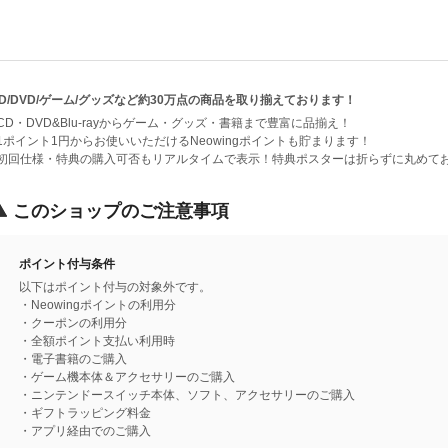
D/DVD/ゲーム/グッズなど約30万点の商品を取り揃えております！
CD・DVD&Blu-rayからゲーム・グッズ・書籍まで豊富に品揃え！
1ポイント1円からお使いいただけるNeowingポイントも貯まります！
■初回仕様・特典の購入可否もリアルタイムで表示！特典ポスターは折らずに丸めて
このショップのご注意事項
ポイント付与条件
以下はポイント付与の対象外です。
・Neowingポイントの利用分
・クーポンの利用分
・全額ポイント支払い利用時
・電子書籍のご購入
・ゲーム機本体＆アクセサリーのご購入
・ニンテンドースイッチ本体、ソフト、アクセサリーのご購入
・ギフトラッピング料金
・アプリ経由でのご購入