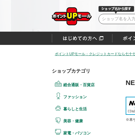
ポイントUPモール：クレジットカードなら七十
ショップカテゴリ
NE
総合通販・百貨店
ファッション
暮らしと生活
※本
美容・健康
家電・パソコン