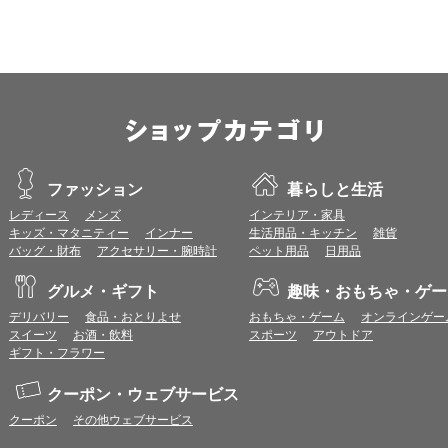
※各ブラウザの最新版はリリース後1ヶ月前後で動作確認いたします。
※上記環境範囲内であっても、ブラウザとOSの組み合わせにより、 一部表
ます。
※推奨以外のブラウザや、推奨以前のバージョンのブラウザをご利用の場合
すので、推奨ブラウザでのご利用をお願いいたします。
＜CookieやJavaScriptについて＞
本サービスではCookieとJavaScriptの機能を使用している為、CookieとJa
ファッション
暮らしと生活
ポイント付与につきまして
レディース
メンズ
インテリア・家具
ワールドプレゼントのポイント通常1倍分に加え、上乗せとなる1〜19倍分の
キッズ・マタニティー
インナー
生活用品・キッチン
雑貨
ントとして付与いたします。
バッグ・財布
アクセサリー・腕時計
ペット用品
日用品
プレミアムポイント付与の対象は、商品代金のみ（税・送料等を除く）となり
プレミアムポイントの付与予定時期は、カードご利用代金のご請求月と異なる
グルメ・ギフト
趣味・おもちゃ・ゲー
とに異なりますので、各ショップのショップ詳細ページにてご確認ください。
200円のご利用につき1ポイントとして計算されるため、一部の法人カード等
デリバリー
食品・おとりよせ
おもちゃ・ゲーム
オンラインゲー
が異なる場合があります。
スイーツ
お酒・飲料
スポーツ
アウトドア
対象サイトにアクセス後、カード決済前に別サイトにアクセスした場合は、ポ
ギフト・フラワー
商品購入後、購入内容等に変更があった場合は、プレミアムポイント付与の対
商品をキャンセル・返品した場合は、プレミアムポイント付与の対象となりま
クーポン・ウェブサービス
同一ショップで複数回ご利用される場合は、1回のご利用ごとにポイントUPモ
クーポン
その他ウェブサービス
プレミアムポイントはワールドプレゼントのポイントとして景品等に交換でき
一部対象外となるサービスがあります。