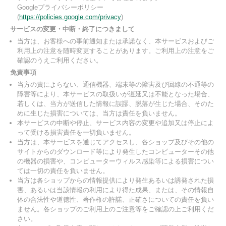
Googleプライバシーポリシー
(
https://policies.google.com/privacy
)
サービスの変更・中断・終了につきまして
当方は、お客様への事前通知または承諾なく、本サービスおよびご
利用上の注意を随時変更することがあります。ご利用上の注意をご
確認のうえご利用ください。
免責事項
当方の責によらない、通信機器、端末等の障害及び回線の不通等の
障害等により、本サービスの取扱いが遅延又は不能となった場合、
若しくは、当方が送信した情報に誤謬、脱落が生じた場合、そのた
めに生じた損害については、当方は責任を負いません。
本サービスの中断や停止、サービス内容の変更や追加又は停止によ
って受ける損害責任を一切負いません。
当方は、本サービスを通じてアクセスし、各ショップ及びその他の
サイトからのダウンロード等により発生したコンピューターその他
の機器の損害や、コンピューターウィルス感染等による損害につい
ては一切の責任を負いません。
当方は各ショップからの情報提供により発生あるいは誘発された損
害、あるいは当該情報の利用により得た成果、または、その情報自
体の合法性や道徳性、著作権の許諾、正確さについての責任を負い
ません。各ショップのご利用上のご注意等をご確認の上ご利用くだ
さい。