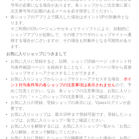
号等が必要になる場合があります。各ショップからご注文後に届く
注文番号等の記載のあるメールを必ず保管してください。
各ショップのアプリ上で購入した場合はポイントUPの対象外とな
ります。
※ご利用のOSバージョンやセキュリティソフトにより、自動的に
ショップアプリが起動して、その後ブラウザのショップサイトへ遷
移する場合がございますが、その場合も対象外となる可能性があり
ます。
お気に入りショップにつきまして
お気に入りに登録すると、以降、ショップ詳細ページ（ポイント付
与条件確認ページ）を経由することなく、トップページ等から直接
ショップサイトへアクセスすることができます。
お気に入りショップからショップサイトへアクセスする場合、
ポイ
ント付与条件等の各ショップの注意事項は表示されません
ので、予
めご注意ください。なお、各ショップの注意事項は、お気に入りシ
ョップの「＞＞このショップの注意事項」よりご確認ください。
お気に入りの登録、登録ショップの表示には、Vpassログインが必
要です。
お気に入りショップは、最大10件まで登録可能です。登録したショ
ップは、お気に入りショップ一覧でご確認ください。
お気に入りを解除するには、お気に入りショップ一覧から「お気に
入り解除」ボタンで解除してください。
お気に入りに登録したショップが掲載終了となった場合は、お気に