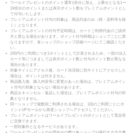
ワールドプレゼントのポイント通常1倍分に加え、上乗せとなる1〜
19倍分のポイントまたは表示ポイント数をプレミアムポイントとし
て付与いたします。
プレミアムポイント付与の対象は、商品代金のみ（税・送料等を除
く）となります。
プレミアムポイントの付与予定時期は、カードご利用代金のご請求
月と異なる場合があります。ポイント付与時期はショップごとに異
なりますので、各ショップのショップ詳細ページにてご確認くださ
い。
200円のご利用につき1ポイントとして計算されるため、一部の法人
カード等につきましては表示ポイント数と付与ポイント数が異なる
場合があります。
対象サイトにアクセス後、カード決済前に別サイトにアクセスした
場合は、ポイントは付きません。
商品購入後、購入内容等に変更があった場合は、プレミアムポイン
ト付与の対象とならない場合があります。
商品をキャンセル・返品した場合は、プレミアムポイント付与の対
象となりません。
同一ショップで複数回ご利用される場合は、1回のご利用ごとにポ
イントUPモールから再度ショップへアクセスしてください。
プレミアムポイントはワールドプレゼントのポイントとして景品等
に交換できます。
一部対象外となるサービスがあります。
ワールドプレゼントのお問合せの際は各ショップが発行する注文番