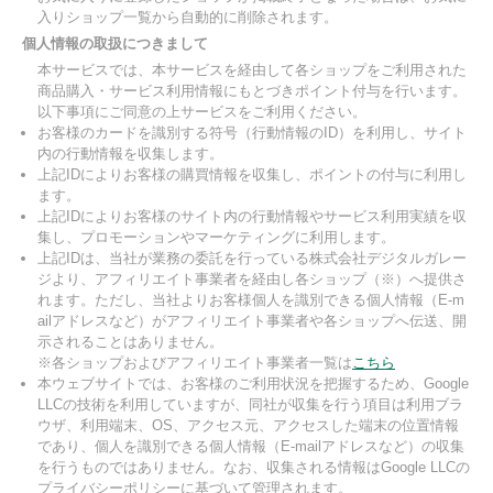
入りショップ一覧から自動的に削除されます。
個人情報の取扱につきまして
本サービスでは、本サービスを経由して各ショップをご利用された
商品購入・サービス利用情報にもとづきポイント付与を行います。
以下事項にご同意の上サービスをご利用ください。
お客様のカードを識別する符号（行動情報のID）を利用し、サイト
内の行動情報を収集します。
上記IDによりお客様の購買情報を収集し、ポイントの付与に利用し
ます。
上記IDによりお客様のサイト内の行動情報やサービス利用実績を収
集し、プロモーションやマーケティングに利用します。
上記IDは、当社が業務の委託を行っている株式会社デジタルガレー
ジより、アフィリエイト事業者を経由し各ショップ（※）へ提供さ
れます。ただし、当社よりお客様個人を識別できる個人情報（E-m
ailアドレスなど）がアフィリエイト事業者や各ショップへ伝送、開
示されることはありません。
※各ショップおよびアフィリエイト事業者一覧は
こちら
本ウェブサイトでは、お客様のご利用状況を把握するため、Google
LLCの技術を利用していますが、同社が収集を行う項目は利用ブラ
ウザ、利用端末、OS、アクセス元、アクセスした端末の位置情報
であり、個人を識別できる個人情報（E-mailアドレスなど）の収集
を行うものではありません。なお、収集される情報はGoogle LLCの
プライバシーポリシーに基づいて管理されます。