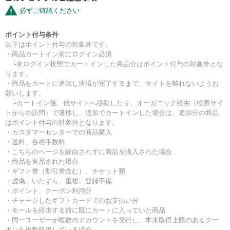
必ずご確認ください
ポイント付与条件
以下はポイント付与の対象外です。
・商品カートイン前にログイン必須
└未ログイン状態でカートインした商品分はポイント付与の対象外とな
ります。
・商品をカートに追加し決済が完了するまで、サイトを離れないようお
願いします。
└カートイン後、他サイトへ移動したり、オーガニック経由（検索サイ
トからの訪問）で遷移し、追加でカートインした場合は、追加分の商品
はポイント付与の対象外となります。
・カスタマーセンターでの商品購入
・送料、各種手数料
・こちらのページを経由されずに商品を購入された場合
・商品を返品された場合
・ギフト券（割引券含む）、チケット類
・虚偽、いたずら、重複、登録不備
・ポイント、クーポン利用分
・チャージしたギフトカードでのお支払い分
・モールを経由する前に既にカートに入っていた商品
・同一ユーザーが複数のアカウントを発行し、本来取得上限のあるクー
ポンを複数取得している場合