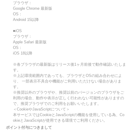
ブラウザ：
Google Chrome 最新版
OS：
Android 15以降
■iOS
ブラウザ：
Apple Safari 最新版
OS：
iOS 18以降
※各ブラウザの最新版はリリース後1ヶ月前後で動作確認いたしま
す。
※上記環境範囲内であっても、ブラウザとOSの組み合わせによ
り、 一部表示不具合や機能がご利用いただけない場合がありま
す。
※推奨以外のブラウザや、推奨以前のバージョンのブラウザをご
利用の場合、動作や表示が正しく行われない可能性がありますの
で、推奨ブラウザでのご利用をお願いいたします。
＜CookieやJavaScriptについて＞
本サービスではCookieとJavaScriptの機能を使用している為、Co
okieとJavaScriptが使用できる環境でご利用ください。
ポイント付与につきまして