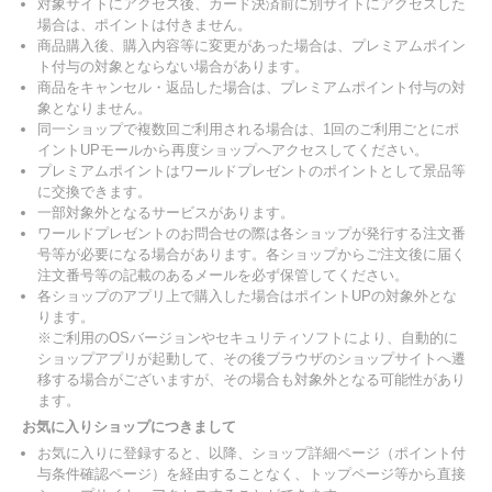
対象サイトにアクセス後、カード決済前に別サイトにアクセスした
場合は、ポイントは付きません。
商品購入後、購入内容等に変更があった場合は、プレミアムポイン
ト付与の対象とならない場合があります。
商品をキャンセル・返品した場合は、プレミアムポイント付与の対
象となりません。
同一ショップで複数回ご利用される場合は、1回のご利用ごとにポ
イントUPモールから再度ショップへアクセスしてください。
プレミアムポイントはワールドプレゼントのポイントとして景品等
に交換できます。
一部対象外となるサービスがあります。
ワールドプレゼントのお問合せの際は各ショップが発行する注文番
号等が必要になる場合があります。各ショップからご注文後に届く
注文番号等の記載のあるメールを必ず保管してください。
各ショップのアプリ上で購入した場合はポイントUPの対象外とな
ります。
※ご利用のOSバージョンやセキュリティソフトにより、自動的に
ショップアプリが起動して、その後ブラウザのショップサイトへ遷
移する場合がございますが、その場合も対象外となる可能性があり
ます。
お気に入りショップにつきまして
お気に入りに登録すると、以降、ショップ詳細ページ（ポイント付
与条件確認ページ）を経由することなく、トップページ等から直接