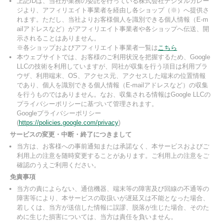
上記IDは、当社が業務の委託を行っている株式会社デジタルガレー
ジより、アフィリエイト事業者を経由し各ショップ（※）へ提供さ
れます。ただし、当社よりお客様個人を識別できる個人情報（E-m
ailアドレスなど）がアフィリエイト事業者や各ショップへ伝送、開
示されることはありません。
※各ショップおよびアフィリエイト事業者一覧は
こちら
本ウェブサイトでは、お客様のご利用状況を把握するため、Google
LLCの技術を利用していますが、同社が収集を行う項目は利用ブラ
ウザ、利用端末、OS、アクセス元、アクセスした端末の位置情報
であり、個人を識別できる個人情報（E-mailアドレスなど）の収集
を行うものではありません。なお、収集される情報はGoogle LLCの
プライバシーポリシーに基づいて管理されます。
Googleプライバシーポリシー
(
https://policies.google.com/privacy
)
サービスの変更・中断・終了につきまして
当方は、お客様への事前通知または承諾なく、本サービスおよびご
利用上の注意を随時変更することがあります。ご利用上の注意をご
確認のうえご利用ください。
免責事項
当方の責によらない、通信機器、端末等の障害及び回線の不通等の
障害等により、本サービスの取扱いが遅延又は不能となった場合、
若しくは、当方が送信した情報に誤謬、脱落が生じた場合、そのた
めに生じた損害については、当方は責任を負いません。