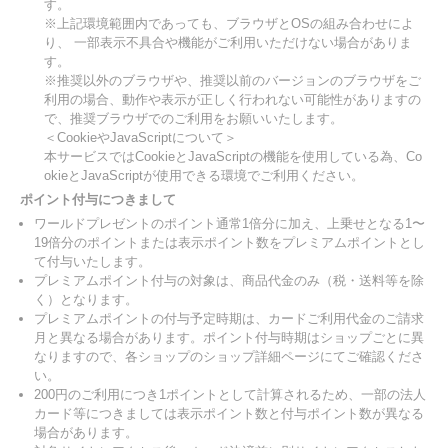
す。
※上記環境範囲内であっても、ブラウザとOSの組み合わせによ
り、 一部表示不具合や機能がご利用いただけない場合がありま
す。
※推奨以外のブラウザや、推奨以前のバージョンのブラウザをご
利用の場合、動作や表示が正しく行われない可能性がありますの
で、推奨ブラウザでのご利用をお願いいたします。
＜CookieやJavaScriptについて＞
本サービスではCookieとJavaScriptの機能を使用している為、Co
okieとJavaScriptが使用できる環境でご利用ください。
ポイント付与につきまして
ワールドプレゼントのポイント通常1倍分に加え、上乗せとなる1〜
19倍分のポイントまたは表示ポイント数をプレミアムポイントとし
て付与いたします。
プレミアムポイント付与の対象は、商品代金のみ（税・送料等を除
く）となります。
プレミアムポイントの付与予定時期は、カードご利用代金のご請求
月と異なる場合があります。ポイント付与時期はショップごとに異
なりますので、各ショップのショップ詳細ページにてご確認くださ
い。
200円のご利用につき1ポイントとして計算されるため、一部の法人
カード等につきましては表示ポイント数と付与ポイント数が異なる
場合があります。