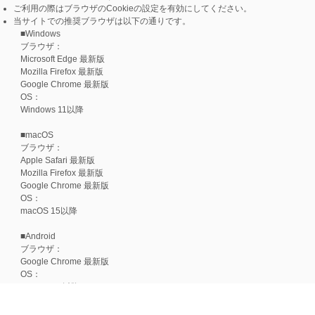
ご利用の際はブラウザのCookieの設定を有効にしてください。
当サイトでの推奨ブラウザは以下の通りです。
■Windows
ブラウザ：
Microsoft Edge 最新版
Mozilla Firefox 最新版
Google Chrome 最新版
OS：
Windows 11以降
■macOS
ブラウザ：
Apple Safari 最新版
Mozilla Firefox 最新版
Google Chrome 最新版
OS：
macOS 15以降
■Android
ブラウザ：
Google Chrome 最新版
OS：
Android 15以降
■iOS