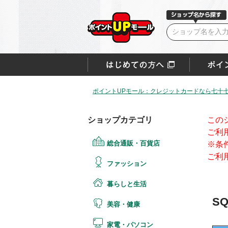
ポイントUPモール：クレジットカードなら七十
ショップカテゴリ
この
ご利
総合通販・百貨店
※条
ご利
ファッション
暮らしと生活
SQ
美容・健康
家電・パソコン