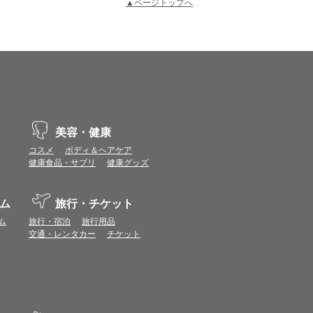
▲ページトップへ
示不具合や機能がご利用いただけない場合があり
、動作や表示が正しく行われない可能性がありま
美容・健康
コスメ
ボディ＆ヘアケア
vaScriptが使用できる環境でご利用ください。
健康食品・サプリ
健康グッズ
ム
旅行・チケット
ポイントまたは表示ポイント数をプレミアムポイ
ム
旅行・宿泊
旅行用品
ます。
交通・レンタカー
チケット
場合があります。ポイント付与時期はショップご
につきましては表示ポイント数と付与ポイント数
イントは付きません。
象とならない場合があります。