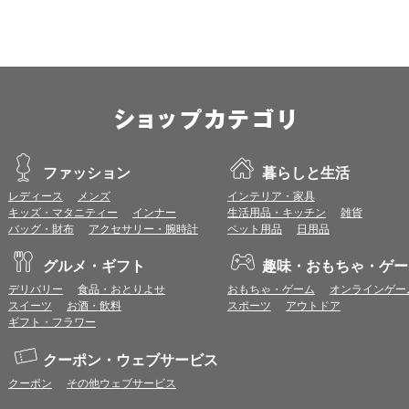
ブラウザ：
Apple Safari 最新版
OS：
iOS 18以降
※各ブラウザの最新版はリリース後1ヶ月前後で動作確認いたします。
※上記環境範囲内であっても、ブラウザとOSの組み合わせにより、 一部表
ます。
※推奨以外のブラウザや、推奨以前のバージョンのブラウザをご利用の場合
すので、推奨ブラウザでのご利用をお願いいたします。
ファッション
暮らしと生活
＜CookieやJavaScriptについて＞
レディース
メンズ
インテリア・家具
本サービスではCookieとJavaScriptの機能を使用している為、CookieとJa
キッズ・マタニティー
インナー
生活用品・キッチン
雑貨
バッグ・財布
アクセサリー・腕時計
ペット用品
日用品
ポイント付与につきまして
グルメ・ギフト
趣味・おもちゃ・ゲー
ワールドプレゼントのポイント通常1倍分に加え、上乗せとなる1〜19倍分の
ントとして付与いたします。
デリバリー
食品・おとりよせ
おもちゃ・ゲーム
オンラインゲー
プレミアムポイント付与の対象は、商品代金のみ（税・送料等を除く）となり
スイーツ
お酒・飲料
スポーツ
アウトドア
プレミアムポイントの付与予定時期は、カードご利用代金のご請求月と異なる
ギフト・フラワー
とに異なりますので、各ショップのショップ詳細ページにてご確認ください。
200円のご利用につき1ポイントとして計算されるため、一部の法人カード等
クーポン・ウェブサービス
が異なる場合があります。
対象サイトにアクセス後、カード決済前に別サイトにアクセスした場合は、ポ
クーポン
その他ウェブサービス
商品購入後、購入内容等に変更があった場合は、プレミアムポイント付与の対