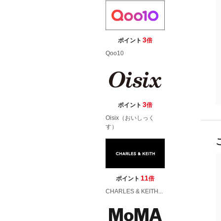
3
ポイント
倍
Qoo10
3
ポイント
倍
Oisix（おいしっく
す）
11
ポイント
倍
CHARLES & KEITH...