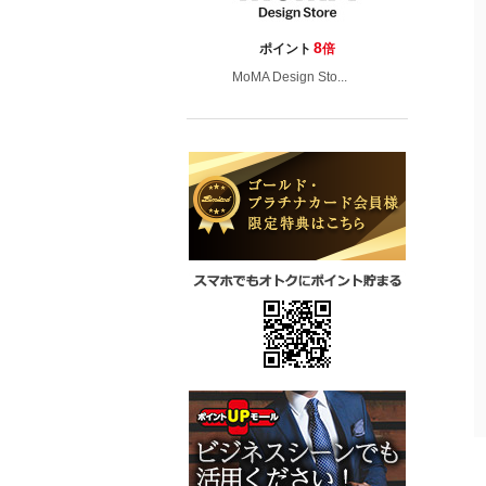
8
ポイント
倍
MoMA Design Sto...