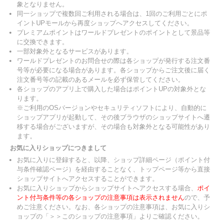
象となりません。
同一ショップで複数回ご利用される場合は、1回のご利用ごとにポ
イントUPモールから再度ショップへアクセスしてください。
プレミアムポイントはワールドプレゼントのポイントとして景品等
に交換できます。
一部対象外となるサービスがあります。
ワールドプレゼントのお問合せの際は各ショップが発行する注文番
号等が必要になる場合があります。各ショップからご注文後に届く
注文番号等の記載のあるメールを必ず保管してください。
各ショップのアプリ上で購入した場合はポイントUPの対象外とな
ります。
※ご利用のOSバージョンやセキュリティソフトにより、自動的に
ショップアプリが起動して、その後ブラウザのショップサイトへ遷
移する場合がございますが、その場合も対象外となる可能性があり
ます。
お気に入りショップにつきまして
お気に入りに登録すると、以降、ショップ詳細ページ（ポイント付
与条件確認ページ）を経由することなく、トップページ等から直接
ショップサイトへアクセスすることができます。
お気に入りショップからショップサイトへアクセスする場合、
ポイ
ント付与条件等の各ショップの注意事項は表示されません
ので、予
めご注意ください。なお、各ショップの注意事項は、お気に入りシ
ョップの「＞＞このショップの注意事項」よりご確認ください。