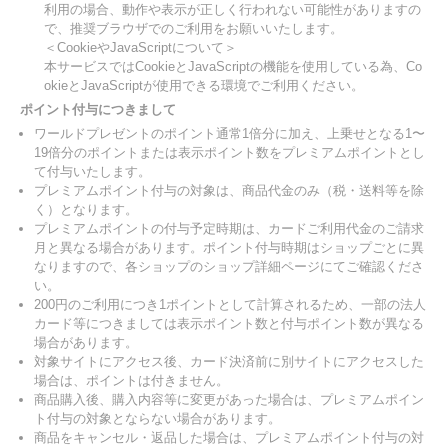
利用の場合、動作や表示が正しく行われない可能性がありますの
で、推奨ブラウザでのご利用をお願いいたします。
＜CookieやJavaScriptについて＞
本サービスではCookieとJavaScriptの機能を使用している為、Co
okieとJavaScriptが使用できる環境でご利用ください。
ポイント付与につきまして
ワールドプレゼントのポイント通常1倍分に加え、上乗せとなる1〜
19倍分のポイントまたは表示ポイント数をプレミアムポイントとし
て付与いたします。
プレミアムポイント付与の対象は、商品代金のみ（税・送料等を除
く）となります。
プレミアムポイントの付与予定時期は、カードご利用代金のご請求
月と異なる場合があります。ポイント付与時期はショップごとに異
なりますので、各ショップのショップ詳細ページにてご確認くださ
い。
200円のご利用につき1ポイントとして計算されるため、一部の法人
カード等につきましては表示ポイント数と付与ポイント数が異なる
場合があります。
対象サイトにアクセス後、カード決済前に別サイトにアクセスした
場合は、ポイントは付きません。
商品購入後、購入内容等に変更があった場合は、プレミアムポイン
ト付与の対象とならない場合があります。
商品をキャンセル・返品した場合は、プレミアムポイント付与の対