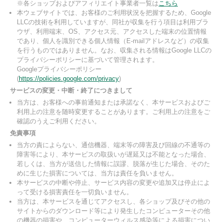
※各ショップおよびアフィリエイト事業者一覧は
こちら
本ウェブサイトでは、お客様のご利用状況を把握するため、Google
LLCの技術を利用していますが、同社が収集を行う項目は利用ブラ
ウザ、利用端末、OS、アクセス元、アクセスした端末の位置情報
であり、個人を識別できる個人情報（E-mailアドレスなど）の収集
を行うものではありません。なお、収集される情報はGoogle LLCの
プライバシーポリシーに基づいて管理されます。
Googleプライバシーポリシー
(
https://policies.google.com/privacy
)
サービスの変更・中断・終了につきまして
当方は、お客様への事前通知または承諾なく、本サービスおよびご
利用上の注意を随時変更することがあります。ご利用上の注意をご
確認のうえご利用ください。
免責事項
当方の責によらない、通信機器、端末等の障害及び回線の不通等の
障害等により、本サービスの取扱いが遅延又は不能となった場合、
若しくは、当方が送信した情報に誤謬、脱落が生じた場合、そのた
めに生じた損害については、当方は責任を負いません。
本サービスの中断や停止、サービス内容の変更や追加又は停止によ
って受ける損害責任を一切負いません。
当方は、本サービスを通じてアクセスし、各ショップ及びその他の
サイトからのダウンロード等により発生したコンピューターその他
の機器の損害や、コンピューターウィルス感染等による損害につい