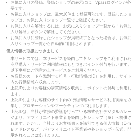
お気に入りの登録、登録ショップの表示には、Vpassログインが必
要です。
お気に入りショップは、最大10件まで登録可能です。登録したショ
ップは、お気に入りショップ一覧でご確認ください。
お気に入りを解除するには、お気に入りショップ一覧から「お気に
入り解除」ボタンで解除してください。
お気に入りに登録したショップが掲載終了となった場合は、お気に
入りショップ一覧から自動的に削除されます。
個人情報の取扱につきまして
本サービスでは、本サービスを経由して各ショップをご利用された
商品購入・サービス利用情報にもとづきポイント付与を行います。
以下事項にご同意の上サービスをご利用ください。
お客様のカードを識別する符号（行動情報のID）を利用し、サイト
内の行動情報を収集します。
上記IDによりお客様の購買情報を収集し、ポイントの付与に利用し
ます。
上記IDによりお客様のサイト内の行動情報やサービス利用実績を収
集し、プロモーションやマーケティングに利用します。
上記IDは、当社が業務の委託を行っている株式会社デジタルガレー
ジより、アフィリエイト事業者を経由し各ショップ（※）へ提供さ
れます。ただし、当社よりお客様個人を識別できる個人情報（E-m
ailアドレスなど）がアフィリエイト事業者や各ショップへ伝送、開
示されることはありません。