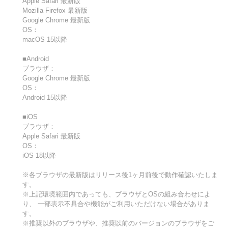
Apple Safari 最新版
Mozilla Firefox 最新版
Google Chrome 最新版
OS：
macOS 15以降
■Android
ブラウザ：
Google Chrome 最新版
OS：
Android 15以降
■iOS
ブラウザ：
Apple Safari 最新版
OS：
iOS 18以降
※各ブラウザの最新版はリリース後1ヶ月前後で動作確認いたしま
す。
※上記環境範囲内であっても、ブラウザとOSの組み合わせによ
り、 一部表示不具合や機能がご利用いただけない場合がありま
す。
※推奨以外のブラウザや、推奨以前のバージョンのブラウザをご